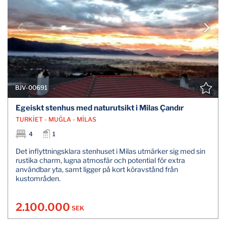
BJV-00691
Egeiskt stenhus med naturutsikt i Milas Çandır
TURKİET - MUĞLA - MİLAS
4
1
Det inflyttningsklara stenhuset i Milas utmärker sig med sin
rustika charm, lugna atmosfär och potential för extra
användbar yta, samt ligger på kort köravstånd från
kustområden.
2.100.000
SEK