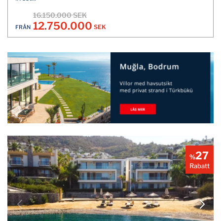
16.150.000 SEK
12.750.000
SEK
FRÅN
27
%
Rabatt