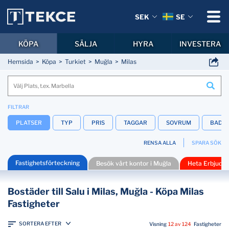
SEK
SE
KÖPA
SÄLJA
HYRA
INVESTERA
Hemsida
Köpa
Turkiet
Muğla
Milas
FILTRAR
PLATSER
TYP
PRIS
TAGGAR
SOVRUM
BADR
RENSA ALLA
SPARA SÖK
Fastighetsförteckning
Besök vårt kontor i Muğla
Heta Erbjuda
Bostäder till Salu i Milas, Muğla - Köpa Milas
Fastigheter
SORTERA EFTER
Visning
12 av 124
Fastigheter