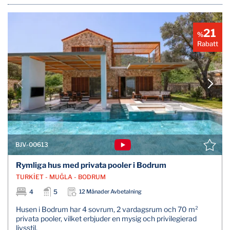
21
%
Rabatt
BJV-00613
Rymliga hus med privata pooler i Bodrum
TURKİET - MUĞLA - BODRUM
4
5
12 Månader Avbetalning
Husen i Bodrum har 4 sovrum, 2 vardagsrum och 70 m²
privata pooler, vilket erbjuder en mysig och privilegierad
livsstil.