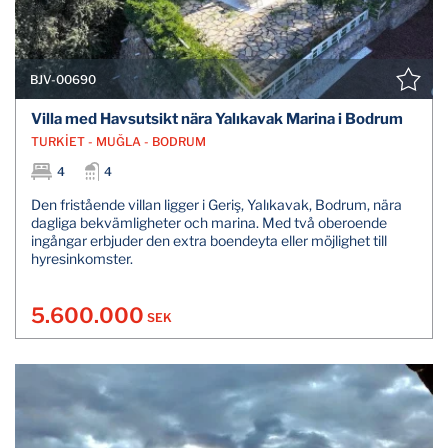
BJV-00690
Villa med Havsutsikt nära Yalıkavak Marina i Bodrum
TURKİET - MUĞLA - BODRUM
4
4
Den fristående villan ligger i Geriş, Yalıkavak, Bodrum, nära
dagliga bekvämligheter och marina. Med två oberoende
ingångar erbjuder den extra boendeyta eller möjlighet till
hyresinkomster.
5.600.000
SEK