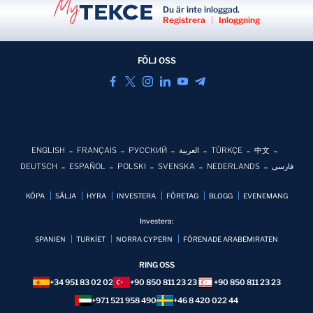
Du är inte inloggad.
Registrera
|
Inloggning
FÖLJ OSS
ENGLISH
FRANÇAIS
РУССКИЙ
العربية
TÜRKÇE
中文
DEUTSCH
ESPAÑOL
POLSKI
SVENSKA
NEDERLANDS
فارسی
KÖPA
SÄLJA
HYRA
INVESTERA
FÖRETAG
BLOGG
EVENEMANG
Investera:
SPANIEN
TURKİET
NORRA CYPERN
FÖRENADE ARABEMIRATEN
RING OSS
+34 951 83 02 02
+90 850 811 23 23
+90 850 811 23 23
+971 521 958 490
+46 8 420 022 44