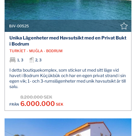
BJV-00525
Unika Lägenheter med Havsutsikt med en Privat Bukt
i Bodrum
TURKİET - MUĞLA - BODRUM
1, 3
2, 3
I detta boutiquekomplex, som sticker ut med sitt läge vid
havet i Bodrum Küçükbük och har en egen privat strand i sin
egen vik; 1- och 3-rumslägenheter med unik havsutsikt är till
salu.
8.200.000 SEK
6.000.000
SEK
FRÅN