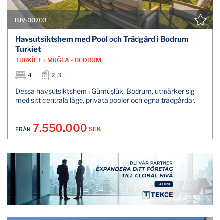
BJV-00703
Havsutsiktshem med Pool och Trädgård i Bodrum
Turkiet
TURKİET - MUĞLA - BODRUM
4
2, 3
Dessa havsutsiktshem i Gümüşlük, Bodrum, utmärker sig
med sitt centrala läge, privata pooler och egna trädgårdar.
7.550.000
SEK
FRÅN