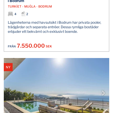
i Bodrum
TURKİET - MUĞLA - BODRUM
4
2
Lägenheterna med havsutsikt i Bodrum har privata pooler,
trädgårdar och separata entréer. Dessa rymliga bostäder
erbjuder ett bekvämt och exklusivt boende.
7.550.000
SEK
FRÅN
NY