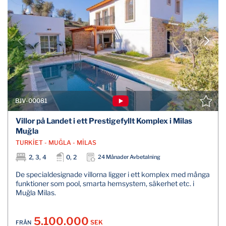
BJV-00081
Villor på Landet i ett Prestigefyllt Komplex i Milas
Muğla
TURKİET - MUĞLA - MİLAS
2, 3, 4
0, 2
24 Månader Avbetalning
De specialdesignade villorna ligger i ett komplex med många
funktioner som pool, smarta hemsystem, säkerhet etc. i
Muğla Milas.
5.100.000
SEK
FRÅN