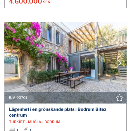
4.600.000
SEK
BJV-00701
Lägenhet i en grönskande plats i Bodrum Bitez
centrum
TURKİET - MUĞLA - BODRUM
1
1