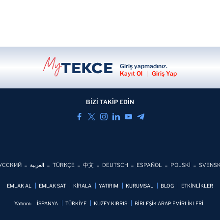
Giriş yapmadınız.
Kayıt Ol
|
Giriş Yap
BİZİ TAKİP EDİN
УССКИЙ
العربية
TÜRKÇE
中文
DEUTSCH
ESPAÑOL
POLSKİ
SVENS
EMLAK AL
EMLAK SAT
KİRALA
YATIRIM
KURUMSAL
BLOG
ETKİNLİKLER
Yatırım:
İSPANYA
TÜRKİYE
KUZEY KIBRIS
BİRLEŞİK ARAP EMİRLİKLERİ