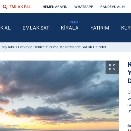
EMLAK BUL
HEMEN ARAYIN
WHATSAPP
RANDEVU ALIN
K AL
EMLAK SAT
KİRALA
YATIRIM
KU
uzey Kıbrıs Lefke'de Denize Yürüme Mesafesinde Satılık Daireler
K
Y
D
D
w
s
u
B