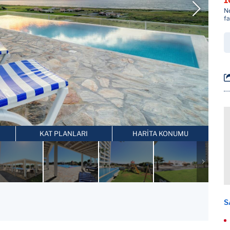
1
Ne
fa
KAT PLANLARI
HARİTA KONUMU
S