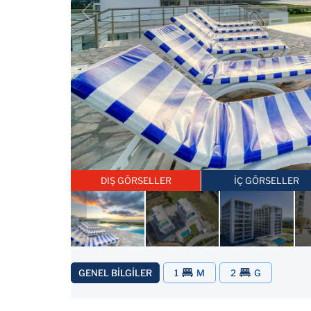
DIŞ GÖRSELLER
İÇ GÖRSELLER
GENEL BİLGİLER
1
M
2
G