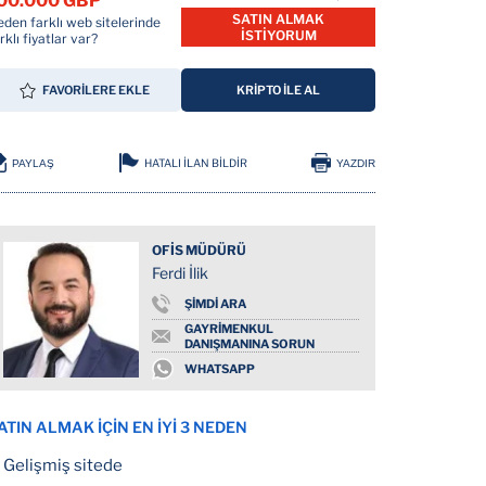
00.000 GBP
SATIN ALMAK
den farklı web sitelerinde
İSTİYORUM
rklı fiyatlar var?
FAVORİLERE EKLE
KRİPTO İLE AL
HATALI İLAN BİLDİR
PAYLAŞ
YAZDIR
OFİS MÜDÜRÜ
Ferdi İlik
ŞİMDİ ARA
GAYRİMENKUL
DANIŞMANINA SORUN
WHATSAPP
ATIN ALMAK İÇİN EN İYİ 3 NEDEN
Gelişmiş sitede