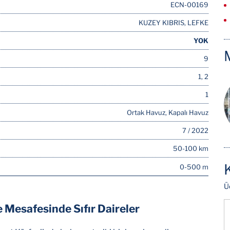
ECN-00169
KUZEY KIBRIS, LEFKE
YOK
9
1, 2
1
Ortak Havuz, Kapalı Havuz
7 / 2022
50-100 km
0-500 m
Ü
 Mesafesinde Sıfır Daireler