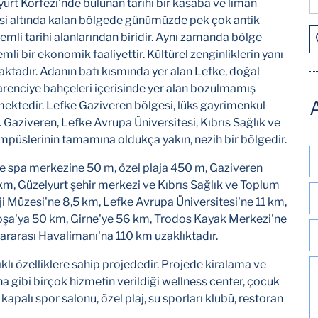
urt Körfezi'nde bulunan tarihi bir kasaba ve liman
kisi altında kalan bölgede günümüzde pek çok antik
emli tarihi alanlarından biridir. Aynı zamanda bölge
mli bir ekonomik faaliyettir. Kültürel zenginliklerin yanı
ktadır. Adanın batı kısmında yer alan Lefke, doğal
Narenciye bahçeleri içerisinde yer alan bozulmamış
A
kmektedir. Lefke Gaziveren bölgesi, lüks gayrimenkul
. Gaziveren, Lefke Avrupa Üniversitesi, Kıbrıs Sağlık ve
püslerinin tamamına oldukça yakın, nezih bir bölgedir.
e spa merkezine 50 m, özel plaja 450 m, Gaziveren
m, Güzelyurt şehir merkezi ve Kıbrıs Sağlık ve Toplum
ji Müzesi'ne 8,5 km, Lefke Avrupa Üniversitesi'ne 11 km,
koşa'ya 50 km, Girne'ye 56 km, Trodos Kayak Merkezi'ne
rarası Havalimanı'na 110 km uzaklıktadır.
klı özelliklere sahip projededir. Projede kiralama ve
a gibi birçok hizmetin verildiği wellness center, çocuk
kapalı spor salonu, özel plaj, su sporları klubü, restoran