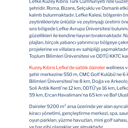
Lefke Kuzey Kıbrıs Türk Cumhuriyeti'nde Güzely
şehridir. Roma, Bizans, Selçuklu ve Osmanlı et
kalıntı bulunmaktadır. Lefke Kalesi, bölgenin ön
zeytinlikleriyle ünlüdür ve zeytinyağı üretimi öne
sıra bölgede Lefke Avrupa Üniversitesi bulunma
güzellikleri ile kendine hayran bırakmaktadır. 
plajları, birçok yabancı yatırımcıyı bölgeye çe
projelerine ve villalara ev sahipliği yapmaktadır
Toplum Bilimleri Üniversitesi ve ODTÜ KKTC kam
Kuzey Kıbrıs Lefke'de satılık daireler
wellness v
şehir merkezine 550 m, CMC Golf Kulübü'ne 6 k
Bilimleri Üniversitesi'ne 8 km, Doğa ve Arkeolo
Soli Antik Kenti'ne 12 km, ODTÜ'ye 16 km, Lef
59 km, Ercan Havalimanı'na 65 km ve Baf Ulusla
Daireler 9200 m² arsa üzerinde yer alan ayrıcalı
kiracı yönetimi, gençleştirme merkezi, spa, saun
oyun parkları, yüzme havuzları, mini golf sahası, 
ve bar gibi olanaklar yer almaktadır.