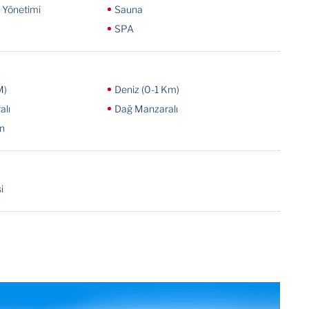
ı Yönetimi
Sauna
SPA
M)
Deniz (0-1 Km)
alı
Dağ Manzaralı
an
i