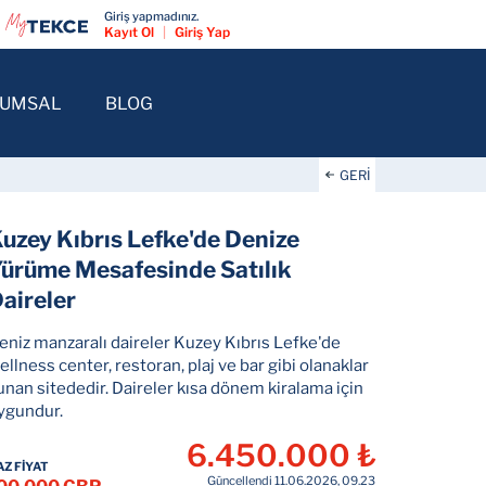
Giriş yapmadınız.
Kayıt Ol
|
Giriş Yap
RUMSAL
BLOG
GERİ
uzey Kıbrıs Lefke'de Denize
ürüme Mesafesinde Satılık
aireler
eniz manzaralı daireler Kuzey Kıbrıs Lefke'de
ellness center, restoran, plaj ve bar gibi olanaklar
unan sitededir. Daireler kısa dönem kiralama için
ygundur.
6.450.000 ₺
AZ FİYAT
Güncellendi 11.06.2026, 09.23