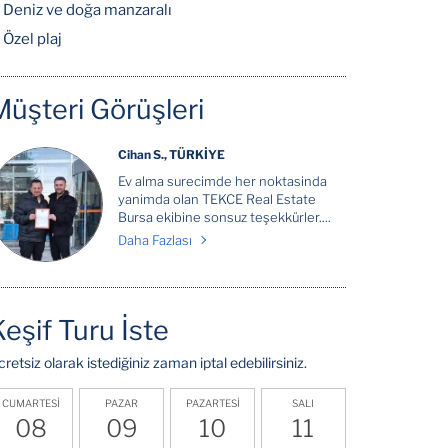
Deniz ve doğa manzaralı
Özel plaj
Müşteri Görüşleri
Cihan S., TÜRKİYE
Ev alma surecimde her noktasinda
yanimda olan TEKCE Real Estate
Bursa ekibine sonsuz teşekkürler....
Daha Fazlası
Keşif Turu İste
cretsiz olarak istediğiniz zaman iptal edebilirsiniz.
CUMARTESİ
PAZAR
PAZARTESİ
SALI
08
09
10
11