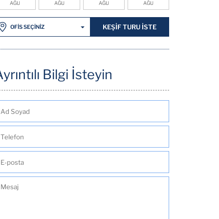
AĞU
AĞU
AĞU
AĞU
KEŞİF TURU İSTE
OFİS SEÇİNİZ
yrıntılı Bilgi İsteyin