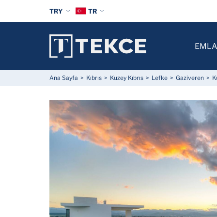
TRY
TR
EMLA
Ana Sayfa
Kıbrıs
Kuzey Kıbrıs
Lefke
Gaziveren
K