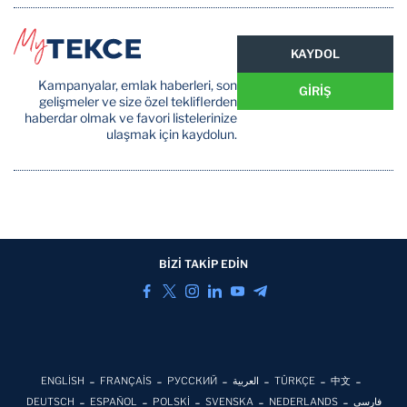
KAYDOL
Kampanyalar, emlak haberleri, son
GİRİŞ
gelişmeler ve size özel tekliflerden
haberdar olmak ve favori listelerinize
ulaşmak için kaydolun.
BİZİ TAKİP EDİN
ENGLİSH
FRANÇAİS
РУССКИЙ
العربية
TÜRKÇE
中文
DEUTSCH
ESPAÑOL
POLSKİ
SVENSKA
NEDERLANDS
فارسی