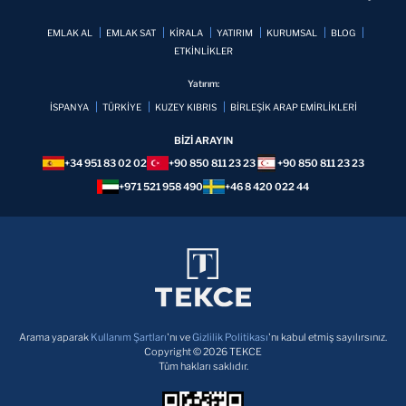
EMLAK AL
EMLAK SAT
KİRALA
YATIRIM
KURUMSAL
BLOG
ETKİNLİKLER
Yatırım:
İSPANYA
TÜRKİYE
KUZEY KIBRIS
BİRLEŞİK ARAP EMİRLİKLERİ
BİZİ ARAYIN
+34 951 83 02 02
+90 850 811 23 23
+90 850 811 23 23
+971 521 958 490
+46 8 420 022 44
Arama yaparak
Kullanım Şartları
'nı ve
Gizlilik Politikası
'nı kabul etmiş sayılırsınız.
Copyright © 2026 TEKCE
Tüm hakları saklıdır.