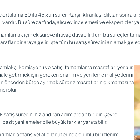
talama 30 ila 45 gün sürer. Karşılıklı anlaşıldıktan sonra alıcın
i vardır. Bu süre zarfında, alıcı ev incelemesi ve ekspertizler ya
amamlamak için ek süreye ihtiyaç duyabilir.Tüm bu süreçler t
raflar bir araya gelir. Işte tüm bu satış sürecini anlamak gele
mlakçı komisyonu ve satışı tamamlama masrafları yer alır.
hale getirmek için gereken onarım ve yenileme maliyetlerini
çin önceden bütçe ayırmak sürpriz masrafların çıkmamasına
cı olur.
 satış sürecini hızlandıran adımlardan biridir. Çevre
 basit yenilemeler bile büyük farklar yaratabilir.
ımlar, potansiyel alıcılar üzerinde olumlu bir izlenim