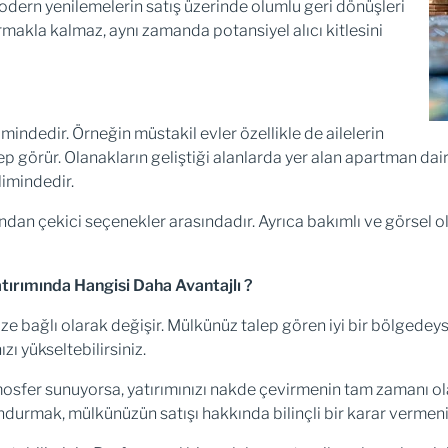
modern yenilemelerin satış üzerinde olumlu geri dönüşleri
ırmakla kalmaz, aynı zamanda potansiyel alıcı kitlesini
limindedir. Örneğin müstakil evler özellikle de ailelerin
p görür. Olanakların geliştiği alanlarda yer alan apartman dairel
limindedir.
ndan çekici seçenekler arasındadır. Ayrıca bakımlı ve görsel ola
ırımında Hangisi Daha Avantajlı ?
ze bağlı olarak değişir. Mülkünüz talep gören iyi bir bölgedeyse
ı yükseltebilirsiniz.
atmosfer sunuyorsa, yatırımınızı nakde çevirmenin tam zamanı ola
undurmak, mülkünüzün satışı hakkında bilinçli bir karar vermen