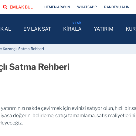
EMLAK BUL
HEMEN ARAYIN
WHATSAPP
RANDEVU ALIN
K AL
EMLAK SAT
KİRALA
YATIRIM
KU
ve Kazançlı Satma Rehberi
çlı Satma Rehberi
 yatırımınızı nakde çevirmek için evinizi satıyor olun, hızlı bir 
yasa değerini belirleme, satışı tamamlama, satış maliyetlerini
celeyeceğiz.