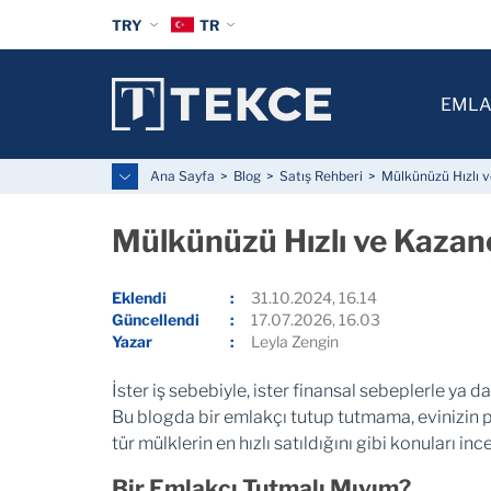
TRY
TR
EMLA
Ana Sayfa
Blog
Satış Rehberi
Mülkünüzü Hızlı 
Mülkünüzü Hızlı ve Kazan
Eklendi
31.10.2024, 16.14
Güncellendi
17.07.2026, 16.03
Yazar
Leyla Zengin
İster iş sebebiyle, ister finansal sebeplerle ya da
Bu blogda bir emlakçı tutup tutmama, evinizin pi
tür mülklerin en hızlı satıldığını gibi konuları in
Bir Emlakçı Tutmalı Mıyım?