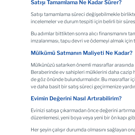
Satışı Tamamlama Ne Kadar Sürer?
Satışı tamamlama süreci değişebilmekle birlikte or
incelemeler ve durum tespiti için belirli bir süres
Bu adımlar bittikten sonra alıcı finansmanını t
imzalanması, tapu devri ve ödemeyi almak için ta
Mülkümü Satmanın Maliyeti Ne Kadar?
Mülkünüzü satarken önemli masraflar arasında e
Beraberinde ev sahipleri mülklerini daha cazip 
de göz önünde bulundurmalıdır. Bu masraflar i
ve daha basit bir satış süreci geçirmenize yardım
Evimin Değerini Nasıl Artırabilirim?
Evinizi satışa çıkarmadan önce değerini artırmak
düzenlemesi, yeni boya veya yeni bir ön kapı gibi
Her şeyin çalışır durumda olmasını sağlayan onar