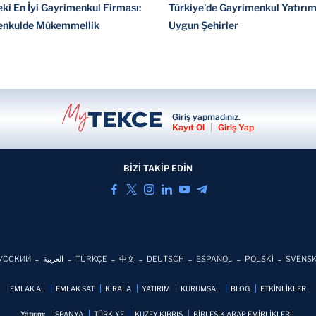
ki En İyi Gayrimenkul Firması:
Türkiye'de Gayrimenkul Yatırımı
enkulde Mükemmellik
Uygun Şehirler
Giriş yapmadınız.
Kayıt Ol
|
Giriş Yap
BİZİ TAKİP EDİN
УССКИЙ
العربية
TÜRKÇE
中文
DEUTSCH
ESPAÑOL
POLSKİ
SVENS
EMLAK AL
EMLAK SAT
KİRALA
YATIRIM
KURUMSAL
BLOG
ETKİNLİKLER
Yatırım:
İSPANYA
TÜRKİYE
KUZEY KIBRIS
BİRLEŞİK ARAP EMİRLİKLERİ