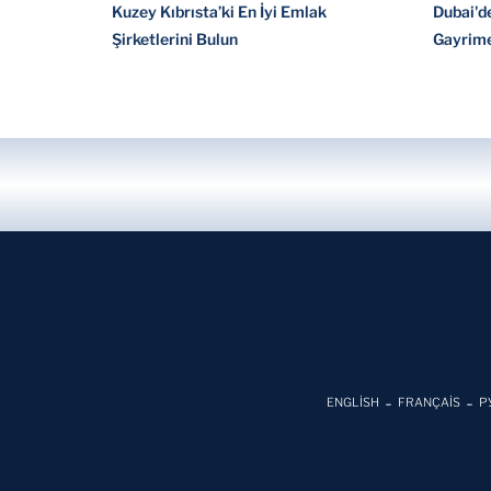
Kuzey Kıbrısta’ki En İyi Emlak
Dubai'de
Şirketlerini Bulun
Gayrim
ENGLİSH
FRANÇAİS
Р