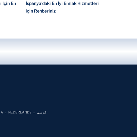
 İçin En
İspanya'daki En İyi Emlak Hizmetleri
için Rehberiniz
KA
NEDERLANDS
فارسی