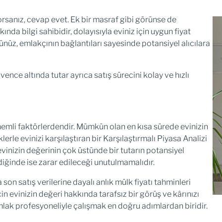
yorsanız, cevap evet. Ek bir masraf gibi görünse de
ında bilgi sahibidir, dolayısıyla eviniz için uygun fiyat
nüz, emlakçının bağlantıları sayesinde potansiyel alıcılara
ence altında tutar ayrıca satış sürecini kolay ve hızlı
nemli faktörlerdendir. Mümkün olan en kısa sürede evinizin
rle evinizi karşılaştıran bir Karşılaştırmalı Piyasa Analizi
vinizin değerinin çok üstünde bir tutarın potansiyel
ndiğinde ise zarar edileceği unutulmamalıdır.
son satış verilerine dayalı anlık mülk fiyatı tahminleri
in evinizin değeri hakkında tarafsız bir görüş ve kârınızı
lak profesyoneliyle çalışmak en doğru adımlardan biridir.