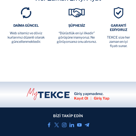
DAİMA GÜNCEL
ŞÜPHESİZ
GARANTİ
EDİYORUZ
Web sitemiz ve döviz
“Dürüstlük en iyi ilkedir”
kurlarımız düzenli olarak
görüşüne inanıyoruz. Ne
TEKCE size her
güncellenmektedir.
görüyorsanız onu alırsınız.
zaman en iyi
fiyatı sunar.
Giriş yapmadınız.
Kayıt Ol
|
Giriş Yap
BİZİ TAKİP EDİN