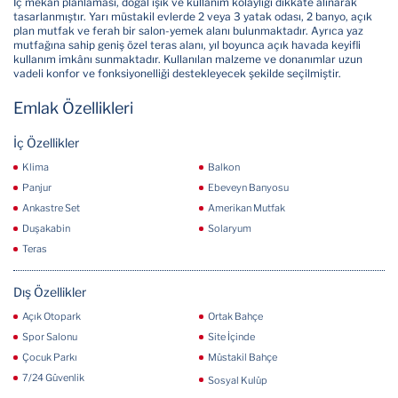
İç mekân planlaması, doğal ışık ve kullanım kolaylığı dikkate alınarak
tasarlanmıştır. Yarı müstakil evlerde 2 veya 3 yatak odası, 2 banyo, açık
plan mutfak ve ferah bir salon-yemek alanı bulunmaktadır. Ayrıca yaz
mutfağına sahip geniş özel teras alanı, yıl boyunca açık havada keyifli
kullanım imkânı sunmaktadır. Kullanılan malzeme ve donanımlar uzun
vadeli konfor ve fonksiyonelliği destekleyecek şekilde seçilmiştir.
Emlak Özellikleri
İç Özellikler
Klima
Balkon
Panjur
Ebeveyn Banyosu
Ankastre Set
Amerikan Mutfak
Duşakabin
Solaryum
Teras
Dış Özellikler
Açık Otopark
Ortak Bahçe
Spor Salonu
Site İçinde
Çocuk Parkı
Müstakil Bahçe
7/24 Güvenlik
Sosyal Kulüp