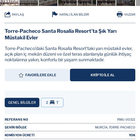
HATALI İLAN BİLDİR
PAYLAŞ
YAZDIR
Torre-Pacheco Santa Rosalía Resort’ta Şık Yarı
Müstakil Evler
Torre-Pacheco’daki Santa Rosalía Resort’taki yarı müstakil evler,
açık plan iç mekân düzeni ve özel teras alanlarıyla günlük ihtiyaç
noktalarına yakın, konforlu bir yaşam sunmaktadır.
FAVORİLERE EKLE
KRİPTO İLE AL
GENEL BİLGİLER
2
T
REFERANS NO
RMU-00321
ŞEHİR/BÖLGE
MURCİA, TORRE-PACHECO
KOMİSYON ÜCRETİ
YOK