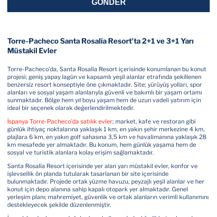
GÖNDER
Torre-Pacheco Santa Rosalía Resort’ta 2+1 ve 3+1 Yarı
Müstakil Evler
Torre-Pacheco’da, Santa Rosalía Resort içerisinde konumlanan bu konut
projesi; geniş yapay lagün ve kapsamlı yeşil alanlar etrafında şekillenen
benzersiz resort konseptiyle öne çıkmaktadır. Site; yürüyüş yolları, spor
alanları ve sosyal yaşam alanlarıyla güvenli ve bakımlı bir yaşam ortamı
sunmaktadır. Bölge hem yıl boyu yaşam hem de uzun vadeli yatırım için
ideal bir seçenek olarak değerlendirilmektedir.
İspanya Torre-Pacheco’da satılık evler
; market, kafe ve restoran gibi
günlük ihtiyaç noktalarına yaklaşık 1 km, en yakın şehir merkezine 4 km,
plajlara 6 km, en yakın golf sahasına 3,5 km ve havalimanına yaklaşık 28
km mesafede yer almaktadır. Bu konum, hem günlük yaşama hem de
sosyal ve turistik alanlara kolay erişim sağlamaktadır.
Santa Rosalía Resort içerisinde yer alan yarı müstakil evler, konfor ve
işlevsellik ön planda tutularak tasarlanan bir site içerisinde
bulunmaktadır. Projede ortak yüzme havuzu, peyzajlı yeşil alanlar ve her
konut için depo alanına sahip kapalı otopark yer almaktadır. Genel
yerleşim planı; mahremiyet, güvenlik ve ortak alanların verimli kullanımını
destekleyecek şekilde düzenlenmiştir.