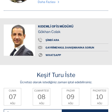
Daha Fazlası
KIDEMLİ OFİS MÜDÜRÜ
Gökhan Colak
ŞİMDİ ARA
GAYRİMENKUL DANIŞMANINA SORUN
WHATSAPP
Keşif Turu İste
Ücretsiz olarak istediğiniz zaman iptal edebilirsiniz.
CUMA
CUMARTESİ
PAZAR
PAZARTESİ
07
08
09
10
AĞU
AĞU
AĞU
AĞU