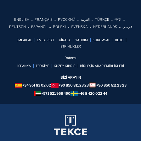
ENGLİSH
FRANÇAİS
РУССКИЙ
العربية
TÜRKÇE
中文
DEUTSCH
ESPAÑOL
POLSKİ
SVENSKA
NEDERLANDS
فارسی
EMLAK AL
EMLAK SAT
KİRALA
YATIRIM
KURUMSAL
BLOG
ETKİNLİKLER
Yatırım:
İSPANYA
TÜRKİYE
KUZEY KIBRIS
BİRLEŞİK ARAP EMİRLİKLERİ
BİZİ ARAYIN
+34 951 83 02 02
+90 850 811 23 23
+90 850 811 23 23
+971 521 958 490
+46 8 420 022 44