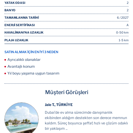
YATAK ODASI
2
BANYO
2
TAMAMLANMA TARİHİ
6 / 2027
ENERJİ SERTİFİKASI
A
HAVALİMANI'NA UZAKLIK
0-50 km
PLAJA UZAKLIK
1-5 km
SATIN ALMAK İÇİN EN İYİ 3 NEDEN
Ayrıcalıklı olanaklar
Avantajlı konum
Yıl boyu yaşama uygun tasarım
Müşteri Görüşleri
Jale T., TÜRKİYE
Dubai’de ev alma sürecimde danışmanlık
ekibinden aldığım destekten son derece memnun
kaldım. Süreç boyunca şeffaf, hızlı ve çözüm odaklı
bir yaklaşım ...