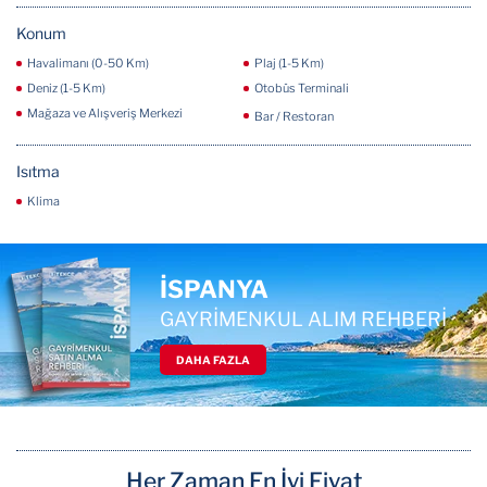
Konum
Havalimanı (0-50 Km)
Plaj (1-5 Km)
Deniz (1-5 Km)
Otobüs Terminali
Mağaza ve Alışveriş Merkezi
Bar / Restoran
Isıtma
Klima
İSPANYA
GAYRİMENKUL ALIM REHBERİ
DAHA FAZLA
Her Zaman En İyi Fiyat