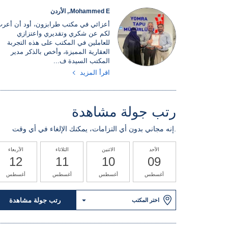
Mohammed E., الأردن
أعزائي في مكتب طرابزون، أود أن أعر
لكم عن شكري وتقديري واعتزازي
للعاملين في المكتب على هذه التجربة
العقارية المميزة، وأخص بالذكر مدير
المكتب السيدة ف...
اقرأ المزيد
رتب جولة مشاهدة
إنه مجاني بدون أي التزامات، يمكنك الإلغاء في أي وقت.
الأحد
الاثنين
الثلاثاء
الأربعاء
12
11
10
09
أغسطس
أغسطس
أغسطس
أغسطس
رتب جولة مشاهدة
اختر المكتب