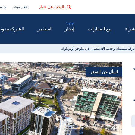
البحث عن عقار
إحجز موعد
واتس
راء
بيع العقارات
إيجار
استثمر
الشركة
مدونة
رفة منفصلة وخدمة الاستقبال في نيلوفر أودونلوك
اسأل عن السعر
ة