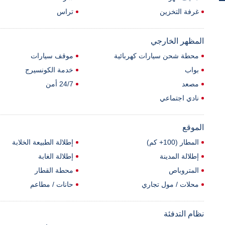
غرفة التخزين
تراس
المظهر الخارجي
محطة شحن سيارات كهربائية
موقف سيارات
بواب
خدمة الكونسيرج
مصعد
24/7 أمن
نادي اجتماعي
الموقع
المطار (100+ كم)
إطلالة الطبيعة الخلابة
إطلالة المدينة
إطلالة الغابة
المتروباص
محطة القطار
محلات / مول تجاري
حانات / مطاعم
نظام التدفئة