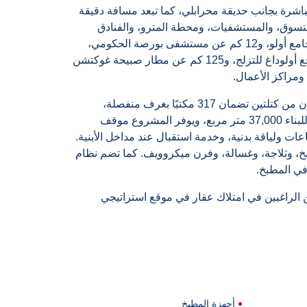
شرة بجانب حديقة محرابلي، كما تبعد مسافة دقيقة
التسوق، والمستشفيات، ومحطة المترو، والفنادق
الفاخرة. تبعد 9 كم عن السوق المغطى التاريخي (جراند بازار) وجامع أولو، و12 كم عن مستشفى بورصة الحكومي،
و20 كم عن ميناء العبارات IDO في غوزاليالي، و30 كم عن منتجع أولوداغ للتزلج، و125 كم عن مطار صبيحة غوكتشن
ومراكز الأعمال.
تم بناء المشروع على أرض تبلغ مساحتها 4,231 متر مربع، ويتكون من كتلتين تضمان 317 مكتبًا بغرف منفصلة،
بالإضافة إلى شقق سكنية وشقق لوفت. تبلغ المساحة الإجمالية للبناء 37,000 متر مربع، ويوفر المشروع موقف
ت ولياقة بدنية، وخدمة استقبال عند مداخل الأبنية.
خ، وثلاجة، وغسالة، وفرن ميكروويف. كما تضم نظام
في المطبخ.
 الراغبين في امتلاك عقار في موقع استراتيجي
أجهزة المطبخ