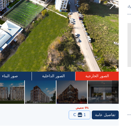
ك
الصور الخارجية
الصور الداخلية
صور البناء
9% تخفيض
تفاصيل عامة
1
C