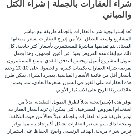
شراء العقارات بالجملة | شراء الكتل
اتصل بنا
والمباني
+34 951 83 02 02
+90 850 811 23 23
+90 850 811 23 23
+971 521 958 490
+46 8 420 022 44
تُعد إستراتيجية شراء العقارات بالجملة طريقة بيع مباشر
للمشاريع واسعة النطاق. بدلاً من إدراج العقارات بسعر مبيعاتها
المعتاد، يتم تقديمها مباشرةً للمستثمرين بأسعار أكثر جاذبية، كل
ذلك مع إبقاء هذه العروض بعيدًا عن أعين الجمهور. وهذا يجعل
تمويل المشروع أسهل ويحسن التدفق النقدي. يتمتع المستثمرون
بفرصة شراء العقارات بكميات كبيرة، والحصول على 10-20 وحدة
​من خلال البحث، فإنك توافق على
شروط الاستخدام
و
سياسة الخصوصية.
بأسعار أقل من قائمة الأسعار القياسية. بمجرد الشراء، يمكن طرح
حقوق الطبع والنشر © 2026 TEKCE
هذه العقارات على الفور في السوق بسعرها العادي، مما يضمن
جميع الحقوق محفوظة.
عائدًا سريعًا للربح على الاستثمار الأولي.
توفر هذه الإستراتيجية بديلاً لطرق التمويل التقليدية. بدلاً من
استخدام القروض المصرفية، التي يمكن أن تزيد أسعار العقارات،
توفر طريقة شراء العقارات بالجملة بديلاً فعالاً من حيث التكلفة.
حمّل تطبيق TEKCE الآن!
ونتيجة لذلك، يتم تسعير العقارات بشكل أكثر جاذبية، مما يوفر
فرص شراء مربحة. الهدف الرئيسي واضح: الحفاظ على استقرار