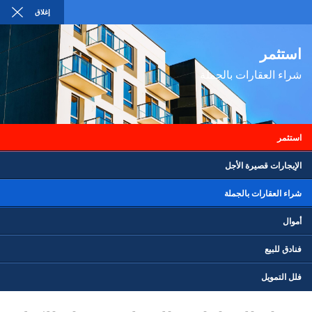
إغلاق
AR
USD
استثمر
استثمر
إيجار
بيع العقارات
شراء
شراء العقارات بالجملة
تابعنا
استثمر
الإيجارات قصيرة الأجل
شراء العقارات بالجملة
中文
TÜRKÇE
العربية
РУССКИЙ
FRANÇAIS
ENGLISH
أموال
فارسی
NEDERLANDS
SVENSKA
POLSKI
ESPAÑOL
DEUTSCH
فنادق للبيع
الأحداث
مدونة
الشركة
استثمر
إيجار
بيع العقارات
شراء
فلل التمويل
استثمر:
الإمارات العربية المتحدة
شمال قبرص
تركيا
إسبانيا