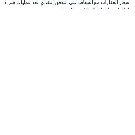
أسعار العقارات مع الحفاظ على التدفق النقدي. تعد عمليات شراء
العقارات بالجملة بالاستقرار والربحية.
يمكن اعتبار هذا المفهوم بمثابة شراء مبنى سكني كامل أو شراء
طابق كامل دفعة واحدة.
إذا كنت مهتمًا باستكشاف استراتيجية الاستثمار هذه بشكل أكبر،
فيرجى ملء النموذج أدناه، وسيتواصل معك فريقنا.
استثمر مع TEKCE