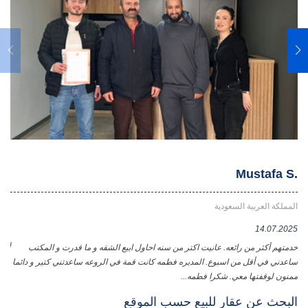
E.
Mustafa S.
المملكة العربية السعودية
الأ
024
14.07.2025
خدمتهم أكثر من رائعه. عانيت اكتر من سنه احاول ابيع الشقه و ما قدرت و المكتب
أعز
ساعدني في أقل من اسبوع. المديره فطمه كانت قمة في الروعه ساعدتني كتير و دائما
في 
ممنون لوقفتها معي. شكرا فطمه...
فاط
وال
البحث عن عقار للبيع حسب الموقع