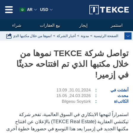
AR
USD
استثمر
إيجار
بيع العقارات
شراء
الصفحة الرئيسية
مدونة
أخبار الشركة
تواصل شركة TEKCE نموها من خلال مكتبها الذي تم افتتاحه حديثًا في إزمير!
تواصل شركة TEKCE نموها من
خلال مكتبها الذي تم افتتاحه حديثًا
في إزمير!
أنشئت في
31.01.2024, 13.09
محدث
24.03.2026, 15.05
الكاتب/ة
Bilgesu Soytürk
استمراراً لنهجها الابتكاري في السوق العالمية، تفخر شركة
تيكتشي العقارية (TEKCE Real Estate) بالإعلان عن افتتاح
مكتبها الجديد في إزمير! يعد هذا التوسع في حضورها خطوة أخرى