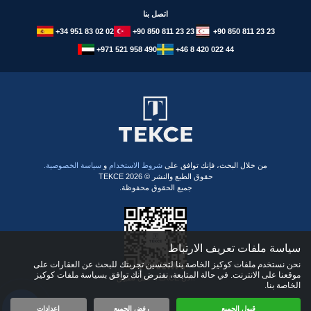
اتصل بنا
+34 951 83 02 02
+90 850 811 23 23
+90 850 811 23 23
+971 521 958 490
+46 8 420 022 44
​من خلال البحث، فإنك توافق على
شروط الاستخدام
و
سياسة الخصوصية.
حقوق الطبع والنشر © 2026 TEKCE
جميع الحقوق محفوظة.
سياسة ملفات تعريف الارتباط
نحن نستخدم ملفات كوكيز الخاصة بنا لتحسين تجربتك للبحث عن العقارات على
موقعنا على الانترنت. في حالة المتابعة، نفترض أنك توافق بسياسة ملفات كوكيز
حمّل تطبيق TEKCE الآن!
الخاصة بنا.
قبول الجميع
رفض الجميع
إعدادات