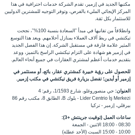
مكتبها الجديد في إزمير، تقدم الشركة خدمات احترافية في هذا
المركز الإيجائي المليء بالفرص، وتوفر التوجيه للمشترين الدوليين
للاستثمار بكل ثقة.
وانطلاقاً من تفانيها في مبدأ "السعادة بنسبة 100%"، نجحت
تيكتشي في ربط آلاف العملاء بمنازل أحلامهم. ويعد هذا التوسع
المثير علامة فارقة في مستقبل الشركة. إن هذا الفصل الجديد
في إزمير هو شهادة على التزام تيكتشي الراسخ بالتميز، ووعد
بتقديم خدمات أعظم لمشتري العقارات في جميع أنحاء العالم.
للحصول على رؤية خبيرة كمشتري عقار، بائع، أو مستثمر في
إزمير أو أيدين؛ تفضل بزيارة فريق تيكتشي في مكتب إزمير.
العنوان:
​حي منصوروغلو، شارع 1/1593، رقم: 4
Lider Centrio İş Merkezi - بلوك B، الطابق 8، مكتب رقم 86
بيرقلي، إزمير - تركيا
ساعات العمل (توقيت جرينتش +3):
08:30 - 18:00 الاثنين - الجمعة
10:00 - 15:00 السبت (الأحد عطلة)