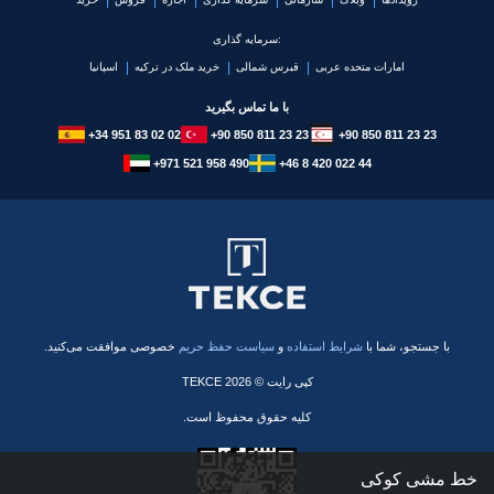
سرمایه گذاری:
امارات متحده عربی
قبرس شمالی
خرید ملک در ترکیه
اسپانیا
با ما تماس بگیرید
+34 951 83 02 02
+90 850 811 23 23
+90 850 811 23 23
+971 521 958 490
+46 8 420 022 44
با جستجو، شما با
شرایط استفاده
و
سیاست حفظ حریم
خصوصی موافقت می‌کنید.
کپی رایت © 2026 TEKCE
کلیه حقوق محفوظ است.
خط مشی کوکی