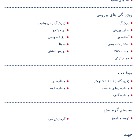
کالا های سفید
ویژه گی های بیرونی
پارکینگ
(پارکینگ (سرپوشیده
سالن ورزش
در مجتمع
آسانسور
باغ خصوصی
استخر خصوصی
سونا
امنیت 24/7
دوربین امنیتی
حمام ترکی
موقیعت
(فرودگاه (50-100 کیلومتر
منظره دریا
منظره زیبای طبیعت
منطره کوه
منظره گلف
سیستم گرمایش
تهویه مطبوع
گرمایش کف
جهت