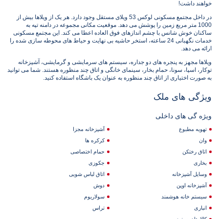
خواهند داشت!
در داخل مجتمع مسکونی لوکس 53 ویلای مستقل وجود دارد. هر یک از ویلاها بیش از
1000 متر مربع زمین را پوشش می دهد. موقعیت مکانی مجموعه در دامنه تپه به
ساکنان خوش شانس با چشم اندازهای فوق العاده اعطا می کند. این مجتمع مسکونی
خدمات نگهبانی 24 ساعته، استخر حاشیه بی نهایت و حیاط های محوطه سازی شده را
ارائه می دهد.
ویلاها مجهز به پنجره های دو جداره، سیستم های سرمایشی و گرمایشی، آشپزخانه
توکار، اسپا، سونا، حمام بخار، سینمای خانگی و اتاق چند منظوره هستند. شما می توانید
به صورت اختیاری از اتاق چند منظوره به عنوان یک باشگاه استفاده کنید.
ویژگی های ملک
ویژه گی های داخلی
تهویه مطبوع
آشپزخانه مجزا
وان
کرکره ها
اتاق رختکن
حمام اختصاصی
بخاری
جکوزی
وسایل آشپزخانه
اتاق لباس شویی
آشپزخانه اوپن
دوش
سیستم خانه هوشمند
سولاریوم
انباری
تراس