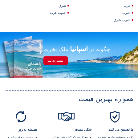
غرب
شرق
جنوب
جنوب-غرب
جنوب-شرق
اسپانیا
چگونه در
ملک بخریم
بیشتر بدانید
همواره بهترین قیمت
ما تضمین می کنیم
شکی نیست
همیشه به روز
تکچه همیشه بهترین قیمت
ما معتقدیم که "صداقت بهترین
وب سایت و نرخ ارز ما