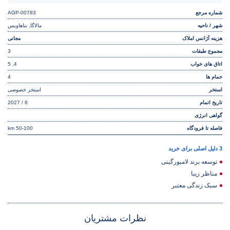
شماره مرجع
AGP-00783
شهر / ناحیه
مالاگا, بناهاویس
هزینه آژانس املاک
مجانی
مجموع طبقات
3
اتاق های خواب
4, 5
حمام ها
4
استخر
استخر خصوصی
تاریخ اتمام
6 / 2027
گواهی انرژی
فاصله تا فرودگاه
50-100 km
3 دلیل اصلی برای خرید
توسعه برند لامبورگینی
مناظر زیبا
سبک زندگی معتبر
نظرات مشتریان