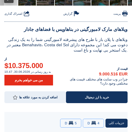
پرینت
گزارش
اشتراک گذاری
ویلاهای مارک لامبورگینی در بناهاویس با فضاهای جادار
ویلاهای با پلان باز با طرح های پیشرفته لامبورگینی شما را به یک زندگی
معتبر در Benahavis، Costa del Sol دعوت می کند! این مجموعه دارای
یک استخر بی نهایت و باغ است.
از
$10.375.000
قیمت از
به روز رسانی در 30.06.2026, 10.47
9.000.516 EUR
چرا در وب سایت های مختلف قیمت های
من می خواهم بخرم
مختلفی وجود دارد؟
خرید با ارز دیجیتال
اضافه کردن به مورد علاقه ها
جزییات کلی
D
5
D
4