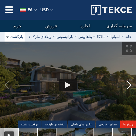
FA
USD
سرمایه گذاری
اجاره
فروش
خرید
خانه
اسپانیا
مالاگا
بناهاویس
پارائیسوس
بازگشت
ویلاهای مارک لامبورگینی در بناهاو
ویدئو ها
تصاویر خارجی
عکس های داخلی
نقشه ی طبقات
موقعیت نقشه