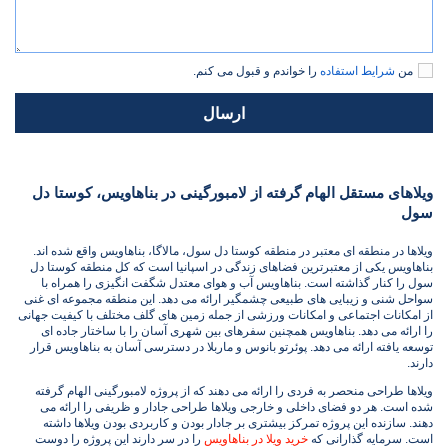
من
شرایط استفاده
را خواندم و قبول می کنم.
ارسال
ویلاهای مستقل الهام گرفته از لامبورگینی در بناهاویس، کوستا دل
سول
ویلاها در منطقه ای معتبر در منطقه کوستا دل سول، مالاگا، بناهاویس واقع شده اند.
بناهاویس یکی از معتبرترین فضاهای زندگی در اسپانیا است که کل منطقه کوستا دل
سول را کنار گذاشته است. بناهاویس آب و هوای معتدل شگفت انگیزی را همراه با
سواحل شنی و زیبایی های طبیعی چشمگیر ارائه می دهد. این منطقه مجموعه ای غنی
از امکانات اجتماعی و امکانات ورزشی از جمله زمین های گلف مختلف با کیفیت جهانی
را ارائه می دهد. بناهاویس همچنین سفرهای بین شهری آسان را با ساختار جاده ای
توسعه یافته ارائه می دهد. پوئرتو بانوس و ماربلا در دسترسی آسان به بناهاویس قرار
دارند.
ویلاها طراحی منحصر به فردی را ارائه می دهند که از پروژه لامبورگینی الهام گرفته
شده است. هر دو فضای داخلی و خارجی ویلاها طراحی جادار و ظریفی را ارائه می
دهند. سازنده این پروژه تمرکز بیشتری بر جادار بودن و کاربردی بودن ویلاها داشته
است. سرمایه گذارانی که
خرید ویلا در بناهاویس
را در سر دارند این پروژه را دوست