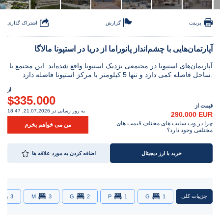
پرینت
گزارش
اشتراک گذاری
آپارتمان‌هایی با چشم‌انداز پانوراما از دریا در استپونا مالاگا
آپارتمان‌های استپونا در مجتمعی نزدیک استپونا واقع شده‌اند. این مجتمع با
ساحل فاصله کمی دارد و تنها 5 کیلومتر با مرکز استپونا فاصله دارد.
از
$335.000
قیمت از
به روز رسانی در 21.07.2026, 18.47
290.000 EUR
چرا در وب سایت های مختلف قیمت های
من می خواهم بخرم
مختلفی وجود دارد؟
خرید با ارز دیجیتال
اضافه کردن به مورد علاقه ها
جزییات کلی
3
M
3
G
2
P
1
G
1