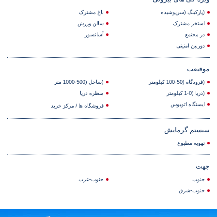
(پارکینگ (سرپوشیده
باغ مشترک
استخر مشترک
سالن ورزش
در مجتمع
آسانسور
دوربین امنیتی
موقیعت
(فرودگاه (50-100 کیلومتر
(ساحل (500-1000 متر
(دریا (0-1 کیلومتر
منظره دریا
ایستگاه اتوبوس
فروشگاه ها / مرکز خرید
سیستم گرمایش
تهویه مطبوع
جهت
جنوب
جنوب-غرب
جنوب-شرق