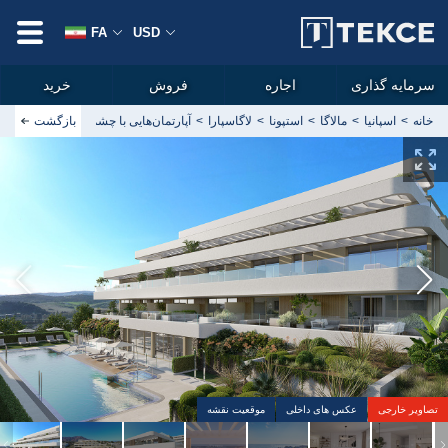
FA
USD
سرمایه گذاری
اجاره
فروش
خرید
خانه
اسپانیا
مالاگا
استپونا
لاگاسپارا
بازگشت
آپارتمان‌هایی با چشم‌انداز پانوراما از دریا
تصاویر خارجی
عکس های داخلی
موقعیت نقشه