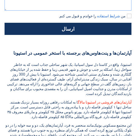
من
شرایط استفاده
را خواندم و قبول می کنم.
ارسال
آپارتمان‌ها و پنت‌هاوس‌های برجسته با استخر عمومی در استپونا
استپونا، واقع در کاستا دل سول اسپانیا، یک شهر ساحلی جذاب است که به خاطر
سواحل زیبا، اسکله پر جنب و جوش و شهر قدیمی زیبا و حفظ شده پر از خیابان‌های
گلکاری شده و معماری سنتی اندلسی شناخته می‌شود. استپونا با بیش از 300 روز
آفتابی در سال، سبک زندگی مدیترانه‌ای آرام، طیف گسترده‌ای از فعالیت‌های فضای
باز، زمین‌های گلف در سطح جهانی و گزینه‌های عالی غذاخوری را ارائه می‌دهد. ترکیبی
از امکانات مدرن و جذابیت اصیل اسپانیایی، آن را به مقصدی محبوب برای ساکنان و
بازدیدکنندگان تبدیل کرده است.
آپارتمان‌های فروشی در استپونا مالاگ
ا به امکانات رفاهی روزانه بسیار نزدیک هستند.
ساحل تنها ۱ کیلومتر فاصله دارد و با پیاده‌روی به راحتی قابل دسترسی است. مرکز
استپونا تنها ۵ کیلومتر فاصله دارد. پورتو بانوس مجلل ۲۵ کیلومتر و ماربلای معروف ۳۵
کیلومتر فاصله دارد. فرودگاه بین‌المللی مالاگا ۸۵ کیلومتر فاصله دارد.
این مجتمع مسکونی بوتیک‌مانند منحصر به فرد، آپارتمان‌های یک، دو و سه خوابه را در دو
بلوک پلکانی توزیع کرده است که همگی دارای منظره رو به جنوب دریا هستند و فضای
داخلی را با نور طبیعی پر می‌کنند. این مجتمع که در باغ‌های زیبا و محوطه‌سازی شده