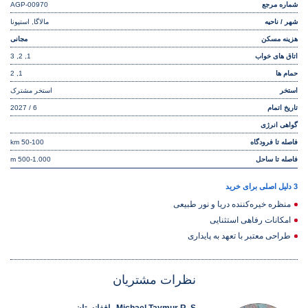
شماره مرجع
AGP-00970
شهر / ناحیه
مالاگا, استپونا
هزینه مسکن
مجانی
اتاق های خواب
1, 2, 3
حمام ها
1, 2
استخر
استخر مشترک
تاریخ اتمام
6 / 2027
گواهی انرژی
فاصله تا فرودگاه
50-100 km
فاصله تا ساحل
500-1.000 m
3 دلیل اصلی برای خرید
منظره خیره‌کننده دریا و نور طبیعی
امکانات رفاهی استثنایی
طراحی معتبر با تعهد به پایداری
نظرات مشتریان