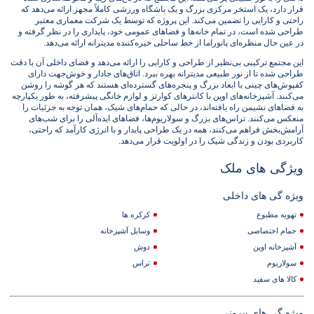
قرار دارد، یک استخر مرکزی بزرگ و یک باشگاه ورزشی کاملاً مجهز ارائه می‌دهد که
راحتی و کارایی را تضمین می‌کند. این پروژه که توسط یک شرکت معماری معتبر
طراحی شده است، در تمام خانه‌ها و فضاهای عمومی خود، پایداری را در نظر گرفته و
در عین حال منظره‌ای پانوراما از خط ساحلی خیره‌کننده مدیترانه ارائه می‌دهد.
این مجتمع ترکیبی بی‌نظیر از طراحی و کارایی را ارائه می‌دهد و فضای داخلی آن با دقت
طراحی شده تا از نور طبیعی مدیترانه بهره ببرد. اتاق‌های جادار و خوش‌جهت دارای
کفپوش‌های چینی با ابعاد بزرگ و پنجره‌های گسترده‌ای هستند که هر گوشه را روشن
می‌کنند. آشپزخانه‌های اوپن با کانترهای کوارتز و لوازم خانگی پیشرفته، به طور یکپارچه
به فضاهای نشیمن راه یافته‌اند، در حالی که حمام‌های شیک، همان توجه به جزئیات را
منعکس می‌کنند. تراس‌های بزرگ و سولاریوم‌ها، فضاهای ایده‌آلی را برای شب‌های
آرامش‌بخش فراهم می‌کنند، همه در یک طراحی پایدار و با انرژی کارآمد که راحتی،
کاربردی بودن و زندگی شیک را در اولویت قرار می‌دهد.
ویژگی های ملک
ویژه گی های داخلی
تهویه مطبوع
کرکره ها
حمام اختصاصی
وسایل آشپزخانه
آشپزخانه اوپن
دوش
سولاریوم
تراس
کالا های سفید
ویژه گی های بیرونی