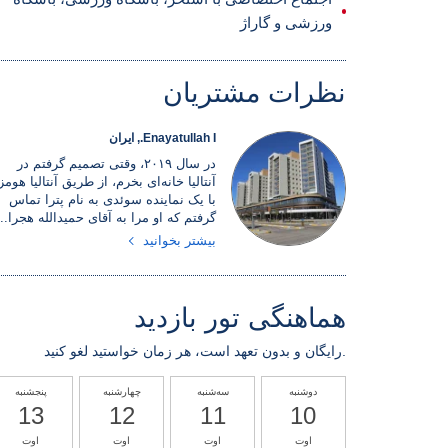
ورزشی و گاراژ
نظرات مشتریان
Enayatullah I., ایران
در سال ۲۰۱۹، وقتی تصمیم گرفتم در
آنتالیا خانه‌ای بخرم، از طریق آنتالیا هومز
با یک نماینده سوئدی به نام پترا تماس
گرفتم که او مرا به آقای حمیدالله هجرا...
بیشتر بخوانید
هماهنگی تور بازدید
رایگان و بدون تعهد است، هر زمان خواستید لغو کنید.
دوشنبه
سه‌شنبه
چهارشنبه
پنجشنبه
13
12
11
10
اوت
اوت
اوت
اوت