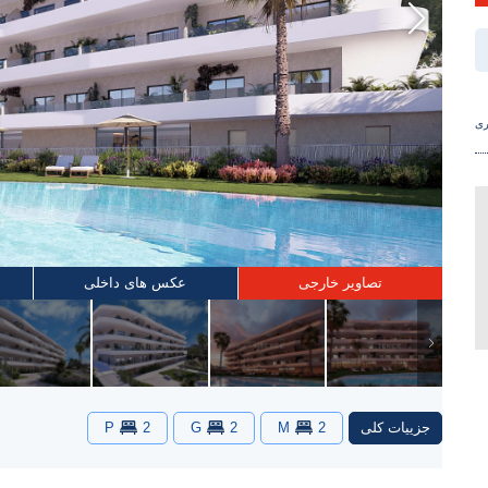
ری
تصاویر خارجی
عکس های داخلی
جزییات کلی
2
M
2
G
2
P