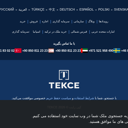
SVENSK
POLSKI
ESPAÑOL
DEUTSCH
中文
TÜRKÇE
العربية
РУССКИЙ
رویدادها
وبلاگ
سازمانی
سرمایه گذاری
اجاره
فروش
خرید
امارات متحده عربی
قبرس شمالی
خرید ملک در ترکیه
اسپانیا
سرمایه گذاری:
با ما تماس بگیرید
1 83 02 02
+90 850 811 23 23
+90 850 811 23 23
+971 521 958 490
+46 
با جستجو، شما با
شرایط استفاده
و
سیاست حفظ حریم
خصوصی موافقت می‌کنید.
کپی رایت © 2026 TEKCE
ربه جستجوی ملک شما در وب سایت خود استفاده می کنیم.
کلیه حقوق محفوظ است.
ی های ما موافق هستید.