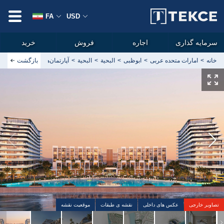
FA
USD
سرمایه گذاری
اجاره
فروش
خرید
خانه
امارات متحده عربی
ابوظبی
البحیة
البحیة
بازگشت
آپارتمان‌های ساحلی با دید کا
تصاویر خارجی
عکس های داخلی
نقشه ی طبقات
موقعیت نقشه