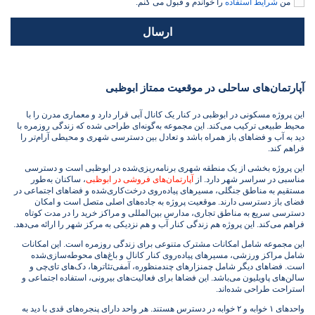
من
شرایط استفاده
را خواندم و قبول می کنم.
ارسال
آپارتمان‌های ساحلی در موقعیت ممتاز ابوظبی
این پروژه مسکونی در ابوظبی در کنار یک کانال آبی قرار دارد و معماری مدرن را با
محیط طبیعی ترکیب می‌کند. این مجموعه به‌گونه‌ای طراحی شده که زندگی روزمره با
دید به آب و فضاهای باز همراه باشد و تعادل بین دسترسی شهری و محیطی آرام‌تر را
فراهم کند.
این پروژه بخشی از یک منطقه شهری برنامه‌ریزی‌شده در ابوظبی است و دسترسی
مناسبی در سراسر شهر دارد. از
آپارتمان‌های فروشی در ابوظبی
، ساکنان به‌طور
مستقیم به مناطق جنگلی، مسیرهای پیاده‌روی درخت‌کاری‌شده و فضاهای اجتماعی در
فضای باز دسترسی دارند. موقعیت پروژه به جاده‌های اصلی متصل است و امکان
دسترسی سریع به مناطق تجاری، مدارس بین‌المللی و مراکز خرید را در مدت کوتاه
فراهم می‌کند. این پروژه هم زندگی کنار آب و هم نزدیکی به مرکز شهر را ارائه می‌دهد.
این مجموعه شامل امکانات مشترک متنوعی برای زندگی روزمره است. این امکانات
شامل مراکز ورزشی، مسیرهای پیاده‌روی کنار کانال و باغ‌های محوطه‌سازی‌شده
است. فضاهای دیگر شامل چمنزارهای چندمنظوره، آمفی‌تئاترها، دک‌های تای‌چی و
سالن‌های پاویلیون می‌باشد. این فضاها برای فعالیت‌های بیرونی، استفاده اجتماعی و
استراحت طراحی شده‌اند.
واحدهای ۱ خوابه و ۲ خوابه در دسترس هستند. هر واحد دارای پنجره‌های قدی با دید به