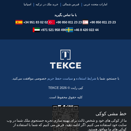
امارات متحده عربی
قبرس شمالی
خرید ملک در ترکیه
اسپانیا
با ما تماس بگیرید
+34 951 83 02 02
+90 850 811 23 23
+90 850 811 23 23
+971 521 958 490
+46 8 420 022 44
با جستجو، شما با
شرایط استفاده
و
سیاست حفظ حریم
خصوصی موافقت می‌کنید.
کپی رایت © 2026 TEKCE
کلیه حقوق محفوظ است.
خط مشی کوکی
ما از کوکی های خود و شخص ثالث برای بهینه سازی تجربه جستجوی ملک شما در وب
سایت خود استفاده می کنیم. اگر ادامه دهید، فرض می کنیم که شما با استفاده از
کوکی های ما موافق هستید.