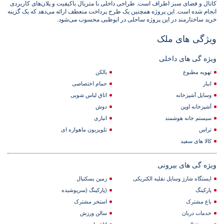
کانال و فضای سبز اطراف است. طراحی داخلی با متریال باکیفیت و پلان‌های کاربردی
انجام شده است. این پروژه همچنین یک طرح پرداخت منعطف ارائه می‌دهد که یک گزینه
خرید ساختارمند در این پروژه ساحلی در ابوظبی محسوب می‌شود.
ویژگی های ملک
ویژه گی های داخلی
تهویه مطبوع
بالکن
انبار
حمام اختصاصی
وسایل آشپزخانه
اتاق لباس شویی
آشپزخانه اوپن
دوش
سیستم خانه هوشمند
انباری
تراس
تلویزیون ماهواره ای
کالا های سفید
ویژه گی های بیرونی
ایستگاه شارژ وسایل نقلیه الکتریکی
زمین بسکتبال
پارکینگ
(پارکینگ (سرپوشیده
باغ مشترک
استخر مشترک
خدمات دربان
سالن ورزش