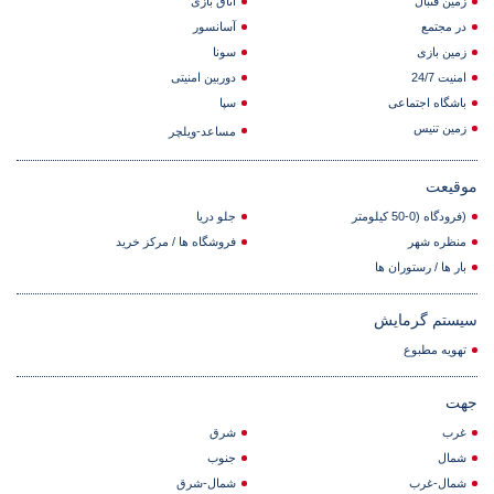
زمین فتبال
اتاق بازی
در مجتمع
آسانسور
زمین بازی
سونا
امنیت 24/7
دوربین امنیتی
باشگاه اجتماعی
سپا
زمین تنیس
مساعد-ویلچر
موقیعت
(فرودگاه (0-50 کیلومتر
جلو دریا
منظره شهر
فروشگاه ها / مرکز خرید
بار ها / رستوران ها
سیستم گرمایش
تهویه مطبوع
جهت
غرب
شرق
شمال
جنوب
شمال-غرب
شمال-شرق