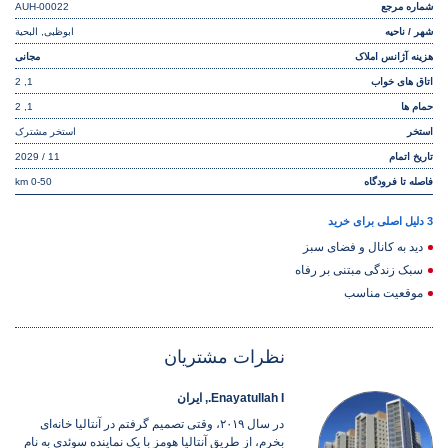
شماره مرجع
AUH-00022
شهر / ناحیه
ابوظبی, البحیة
هزینه آژانس املاک
مجانی
اتاق های خواب
1, 2
حمام ها
1, 2
استخر
استخر مشترک
تاریخ اتمام
11 / 2029
فاصله تا فرودگاه
0-50 km
3 دلیل اصلی برای خرید
دید به کانال و فضای سبز
سبک زندگی مبتنی بر رفاه
موقعیت مناسب
نظرات مشتریان
Enayatullah I., ایران
در سال ۲۰۱۹، وقتی تصمیم گرفتم در آنتالیا خانه‌ای
بخرم، از طریق آنتالیا هومز با یک نماینده سوئدی به نام