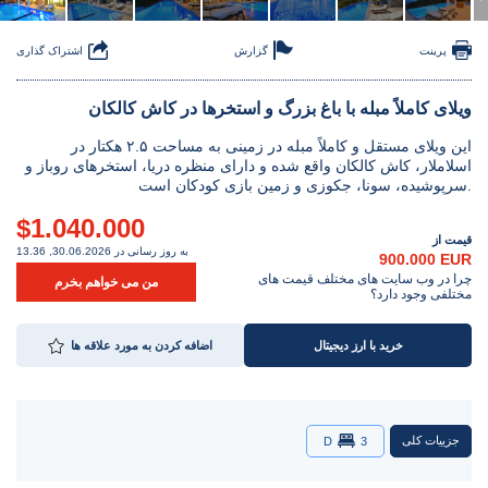
پرینت
گزارش
اشتراک گذاری
ویلای کاملاً مبله با باغ بزرگ و استخرها در کاش کالکان
این ویلای مستقل و کاملاً مبله در زمینی به مساحت ۲.۵ هکتار در
اسلاملار، کاش کالکان واقع شده و دارای منظره دریا، استخرهای روباز و
سرپوشیده، سونا، جکوزی و زمین بازی کودکان است.
$1.040.000
قیمت از
به روز رسانی در 30.06.2026, 13.36
900.000 EUR
چرا در وب سایت های مختلف قیمت های
من می خواهم بخرم
مختلفی وجود دارد؟
خرید با ارز دیجیتال
اضافه کردن به مورد علاقه ها
جزییات کلی
D
3