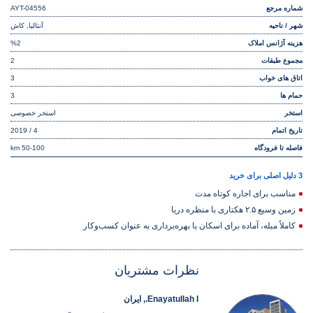
شماره مرجع
AYT-04556
شهر / ناحیه
آنتالیا, کاش
هزینه آژانس املاک
%2
مجموع طبقات
2
اتاق های خواب
3
حمام ها
3
استخر
استخر خصوصی
تاریخ اتمام
4 / 2019
فاصله تا فرودگاه
50-100 km
3 دلیل اصلی برای خرید
مناسب برای اجاره کوتاه مدت
زمین وسیع ۲.۵ هکتاری با منظره دریا
کاملاً مبله، آماده برای اسکان یا بهره‌برداری به عنوان کسب‌وکار
نظرات مشتریان
Enayatullah I., ایران