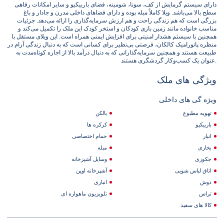
دارای سیستم گرمایش از کف، سونا، شومینه، فضای باربیکیو و سایر امکانات رفاهی
سطح بالا می‌باشد. ویلا کاملاً مبله بوده و دارای فضاهای داخلی مدرن و جادار و باغ
بزرگی است که هم زندگی راحت و هم ارزش سرمایه‌گذاری را ارائه می‌دهد. جزئیات
مناسب خانواده مانند زمین بازی کودکان و استخر کودک این ملک را تکمیل می‌کند و
همچنین با سیستم هشدار امنیتی برای افزایش ایمنی همراه است. این ویلای مستقل با
منظره پانورامیک کالکان، فرصتی بی‌نظیر برای کسانی است که به دنبال زندگی آرام در
طبیعت هستند و همچنین سرمایه‌گذارانی که به دنبال درآمد بالا از اجاره کوتاه‌مدت به
عنوان یک کسب‌وکار گردشگری هستند.
ویژگی های ملک
ویژه گی های داخلی
تهویه مطبوع
بالکن
باربیکیو
کرکره ها
انبار
حمام اختصاصی
بخاری
مبله
جکوزی
وسایل آشپزخانه
اتاق لباس شویی
آشپزخانه اوپن
دوش
انباری
تراس
تلویزیون ماهواره ای
کالا های سفید