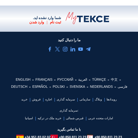
شما وارد نشده اید.
ثبت نام
|
وارد شدن
ما را دنبال کنید
中文
TÜRKÇE
العربية
РУССКИЙ
FRANÇAIS
ENGLISH
فارسی
NEDERLANDS
SVENSKA
POLSKI
ESPAÑOL
DEUTSCH
رویدادها
وبلاگ
سازمانی
سرمایه گذاری
اجاره
فروش
خرید
سرمایه گذاری:
امارات متحده عربی
قبرس شمالی
خرید ملک در ترکیه
اسپانیا
با ما تماس بگیرید
+34 951 83 02 02
+90 850 811 23 23
+90 850 811 23 23