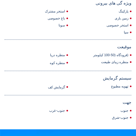
ویژه گی های بیرونی
پارکینگ
استخر مشترک
زمین بازی
باغ خصوصی
استخر خصوصی
سونا
سپا
موقیعت
(فرودگاه (50-100 کیلومتر
منظره دریا
منظره زیبای طبیعت
منطره کوه
سیستم گرمایش
تهویه مطبوع
گرمایش کف
جهت
جنوب
جنوب-غرب
جنوب-شرق