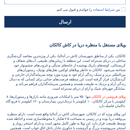
من
شرایط استفاده
را خواندم و قبول می کنم.
ارسال
ویلای مستقل با منظره دریا در کاش کالکان
کالکان، یکی از مناطق شهرستان کاش در آنتالیا، یکی از ویژه‌ترین مقاصد گردشگری
ساحلی در دریای مدیترانه است. این منطقه با زیبایی‌های طبیعی، آب‌های شفاف و
کریستالی، کوچه‌های باریک پوشیده از خانه‌های سنگی و غروب‌های چشم‌نواز خود
شناخته می‌شود. کالکان به خاطر ویلاهای لوکس، هتل‌های بوتیک، رستوران‌های
بین‌المللی برتر و سبک زندگی آرام خود به ویژه مورد توجه سرمایه‌گذاران خارجی و
گردشگران قرار گرفته است. این منطقه فرصت‌های جذابی برای کسانی که به دنبال
زندگی آرام و نزدیک به طبیعت هستند و همچنین سرمایه‌گذاران فراهم می‌کند و
نمایانگر چهره‌ای شیک و آرام از دریای مدیترانه است.
ویلای فروشی در کالکان
تنها ۷۵۰ متر با امکانات ضروری مانند بازارها و رستوران‌ها، ۸
کیلومتر با مرکز کالکان، ۱۰ کیلومتر با نزدیک‌ترین بیمارستان و ۱۲۰ کیلومتر با فرودگاه
دالامان فاصله دارد.
این ویلای ویژه که در کالکان، شهرستان کاش در آنتالیا واقع شده است، دارای منظره
بی‌وقفه دریا بوده و در زمینی به مساحت ۲.۵ هکتار با محوطه‌سازی شده و احاطه شده
توسط طبیعت قرار دارد. این ویلا به طور کامل مجهز است و دارای استخر روباز و
استخر سرپوشیده بزرگ و گرم‌شده با جکوزی جادار داخل اتاق خواب است. همچنین