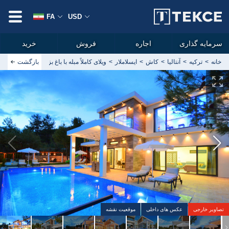
FA
USD
سرمایه گذاری
اجاره
فروش
خرید
خانه
ترکیه
آنتالیا
کاش
ایسلاملار
بازگشت
ویلای کاملاً مبله با باغ بزرگ و استخرها در
تصاویر خارجی
عکس های داخلی
موقعیت نقشه