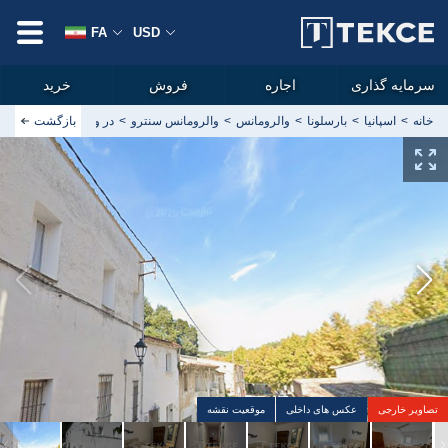
FA
USD
سرمایه گذاری
اجاره
فروش
خرید
خانه
اسپانیا
بارسلونا
والرومانس
والروما‌نس سنترو
بازگشت
ساختمان‌هایی با آپارتمان‌های Airbnb در والرومانس بارسلونا
تصاویر خارجی
عکس های داخلی
موقعیت نقشه