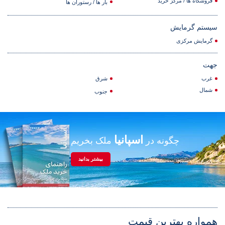
فروشگاه ها / مرکز خرید
بار ها / رستوران ها
سیستم گرمایش
گرمایش مرکزی
جهت
غرب
شرق
شمال
جنوب
اسپانیا
چگونه در
ملک بخریم
بیشتر بدانید
همواره بهترین قیمت