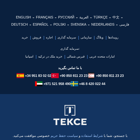
中文
TÜRKÇE
العربية
РУССКИЙ
FRANÇAIS
ENGLISH
فارسی
NEDERLANDS
SVENSKA
POLSKI
ESPAÑOL
DEUTSCH
رویدادها
وبلاگ
سازمانی
سرمایه گذاری
اجاره
فروش
خرید
سرمایه گذاری:
امارات متحده عربی
قبرس شمالی
خرید ملک در ترکیه
اسپانیا
با ما تماس بگیرید
+34 951 83 02 02
+90 850 811 23 23
+90 850 811 23 23
+971 521 958 490
+46 8 420 022 44
با جستجو، شما با
شرایط استفاده
و
سیاست حفظ حریم
خصوصی موافقت می‌کنید.