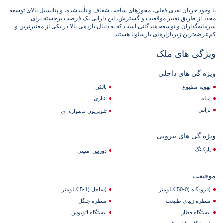
با وجود جریان نقدی فعلی، مجوزهای ساخت شفاف و تأییدشده، و پتانسیل بالای توسعه
مجدد از طریق تغییر موقعیت و گسترش، این دارایی یک فرصت برجسته برای
سرمایه‌گذاران و توسعه‌دهندگانی است که به دنبال بازدهی بالا در یکی از معتبرترین و
کم‌عرضه‌ترین زیر‌بازارهای بارسلونا هستند.
ویژگی های ملک
ویژه گی های داخلی
تهویه مطبوع
بالکن
مبله
انباری
تراس
تلویزیون ماهواره ای
ویژه گی های بیرونی
پارکینگ
دوربین امنیتی
موقیعت
(فرودگاه (0-50 کیلومتر
(ساحل (1-5 کیلومتر
منظره زیبای طبیعت
منظره جنگل
ایستگاه قطار
ایستگاه اتوبوس