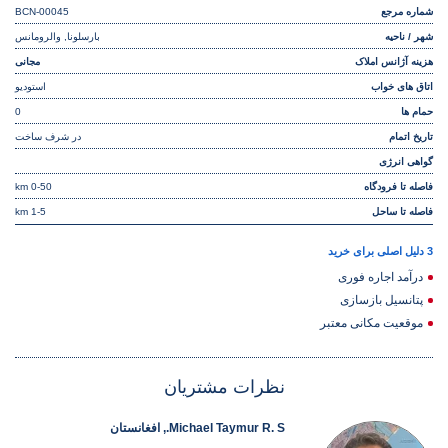
شماره مرجع
BCN-00045
شهر / ناحیه
بارسلونا, والرومانس
هزینه آژانس املاک
مجانی
اتاق های خواب
استودیو
حمام ها
0
تاریخ اتمام
در شرف ساخت
گواهی انرژی
فاصله تا فرودگاه
0-50 km
فاصله تا ساحل
1-5 km
3 دلیل اصلی برای خرید
درآمد اجاره فوری
پتانسیل بازسازی
موقعیت مکانی معتبر
نظرات مشتریان
Michael Taymur R. S., افغانستان