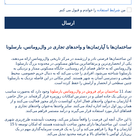
من
شرایط استفاده
را خواندم و قبول می کنم.
ارسال
ساختمان‌ها با آپارتمان‌ها و واحدهای تجاری در وال‌رومانس، بارسلونا
این ساختمان‌ها فرصتی نادر و ارزشمند در مرکز تاریخی وال‌رومانس ارائه می‌دهند،
یکی از انحصاری‌ترین و پرتقاضاترین مناطق مسکونی در محدوده بزرگ بارسلونا.
وال‌رومانس که به خاطر فضای آرام روستایی، جایگاه مسکونی ممتاز و نزدیکی به
بارسلونا شناخته می‌شود، افرادی را جذب می‌کند که به دنبال حریم خصوصی، محیط
طبیعی و دسترسی آسان به شهر هستند. کمتر مکانی در این فاصله نزدیک به بارسلونا
چنین سطحی از انحصار و آرامش را حفظ کرده است.
تعداد 11
ساختمان برای فروش در وال‌رومانس بارسلونا
وجود دارد که به‌صورت مناسب
در نزدیکی یک جاده اصلی و در دسترس امکانات روزمره قرار گرفته‌اند. در حال حاضر،
4 آپارتمان به‌عنوان واحدهای فعال اجاره کوتاه‌مدت دارای مجوز فعالیت می‌کنند و از
همان روز اول درآمد اجاره ایجاد می‌کنند. سایر واحدها به‌عنوان واحدهای تجاری و
فضاهای انبار مورد استفاده قرار می‌گیرند و درآمد مستمر فراهم می‌کنند.
با این حال، آنچه این فرصت را واقعاً متمایز می‌کند، وضعیت تأییدشده طرح‌ریزی شهری
آن است. این ساختمان‌ها دارای مجوز ساخت تأییدشده هستند که امکان توسعه تا 15
آپارتمان و 4 ویلا را فراهم می‌کند و آن را به یک فرصت سرمایه‌گذاری مهم در یک
ریزبازار لوکس با تقاضای بالا و عرضه محدود تبدیل می‌کند.