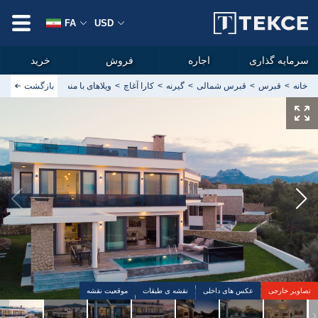
FA
USD
سرمایه گذاری
اجاره
فروش
خرید
خانه
قبرس
قبرس شمالی
گیرنه
کارا آغاچ
بازگشت
ویلاهای با منظره دریا و کوه در
تصاویر خارجی
عکس های داخلی
نقشه ی طبقات
موقعیت نقشه