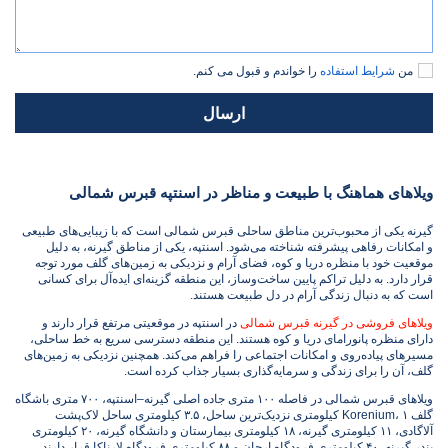
من
شرایط استفاده
را خواندم و قبول می کنم.
ارسال
ویلاهای هماهنگ با طبیعت و مناظر در اسنتپه قبرس شمالی
گیرنه یکی از محبوب‌ترین مناطق ساحلی قبرس شمالی است که با زیبایی‌های طبیعی
و امکانات رفاهی پیشرفته شناخته می‌شود. اسنتپه، یکی از مناطق گیرنه، به دلیل
موقعیت خود با منظره دریا و کوه، فضای آرام و نزدیکی به زمین‌های گلف مورد توجه
قرار دارد. به دلیل تراکم پایین ساخت‌وساز، این منطقه گزینه‌ای ایده‌آل برای کسانی
است که به دنبال زندگی آرام در دل طبیعت هستند.
ویلاهای فروشی در گیرنه قبرس شمالی
در اسنتپه در موقعیتی مرتفع قرار دارند و
دارای منظره پانورامای دریا و کوه هستند. این منطقه دسترسی سریع به خط ساحلی،
مسیرهای پیاده‌روی و امکانات اجتماعی را فراهم می‌کند. همچنین نزدیکی به زمین‌های
گلف، آن را برای زندگی و سرمایه‌گذاری بسیار جذاب کرده است.
ویلاهای قبرس شمالی در فاصله ۱۰۰ متری جاده اصلی گیرنه–اسنتپه، ۷۰۰ متری باشگاه
گلف Korenium، ۱ کیلومتری نزدیک‌ترین ساحل، ۳.۵ کیلومتری ساحل لاک‌پشت
آلاگادی، ۱۱ کیلومتری گیرنه، ۱۸ کیلومتری بیمارستان و دانشگاه گیرنه، ۲۰ کیلومتری
بندر گیرنه، ۴۰ کیلومتری فرودگاه ارجان و ۸۸ کیلومتری فرودگاه لارناکا قرار دارند.