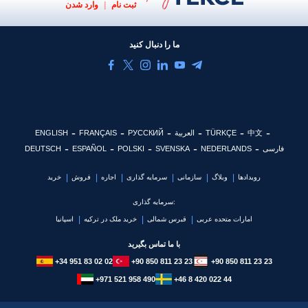
ثبت نام
|
وارد شدن
ما را دنبال کنید
中文
TÜRKÇE
العربية
РУССКИЙ
FRANÇAIS
ENGLISH
فارسی
NEDERLANDS
SVENSKA
POLSKI
ESPAÑOL
DEUTSCH
رویدادها
وبلاگ
سازمانی
سرمایه گذاری
اجاره
فروش
خرید
سرمایه گذاری:
امارات متحده عربی
قبرس شمالی
خرید ملک در ترکیه
اسپانیا
با ما تماس بگیرید
+34 951 83 02 02
+90 850 811 23 23
+90 850 811 23 23
+971 521 958 490
+46 8 420 022 44