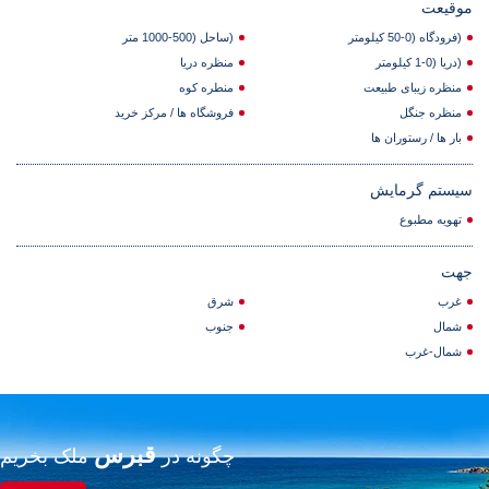
موقیعت
(فرودگاه (0-50 کیلومتر
(ساحل (500-1000 متر
(دریا (0-1 کیلومتر
منظره دریا
منظره زیبای طبیعت
منطره کوه
منظره جنگل
فروشگاه ها / مرکز خرید
بار ها / رستوران ها
سیستم گرمایش
تهویه مطبوع
جهت
غرب
شرق
شمال
جنوب
شمال-غرب
قبرس
چگونه در
ملک بخریم