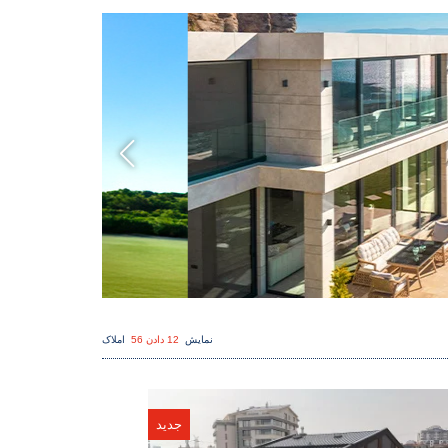
نمایش
12 دادن 56
املاک
جدید