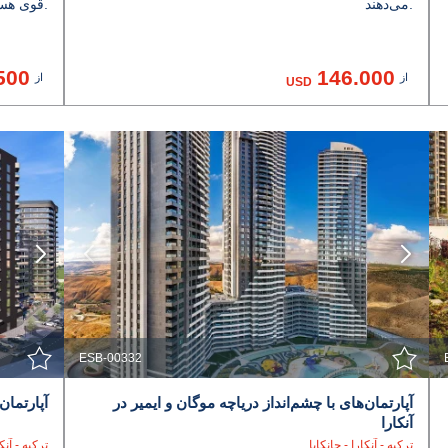
می‌دهند.
قوی هستند.
500
146.000
از
از
USD
مشاهده جزئیات
با نمایندگی تماس بگیرید
ESB-00332
آپارتمان‌های با چشم‌انداز دریاچه موگان و ایمیر در
آپارتمان
آنکارا
ترکیه - آنکارا - چانکایا
ترکیه - آن