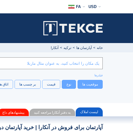
FA
USD
خ
خانه
آپارتمان ها
ترکیه
آنکارا
فیلترها
موقعیت ها
نوع
قیمت
بر چسب ها
اتاق ه
لیست املاک
به دفتر آنکارا مراجعه کنید
پیشنهادهای داغ
آپارتمان برای فروش در آنکارا | خرید آپارتمان در 