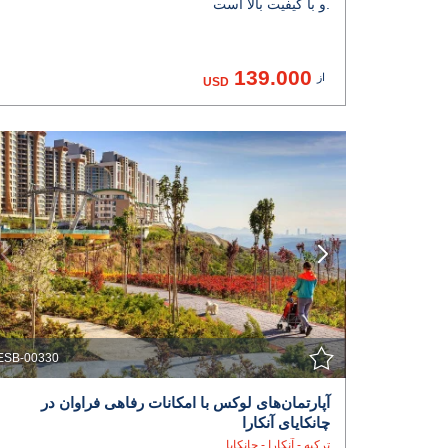
و با کیفیت بالا است.
139.000
از
USD
مشاهده جزئیات
با نمایندگی تماس بگیرید
ESB-00330
آپارتمان‌های لوکس با امکانات رفاهی فراوان در
چانکایای آنکارا
ترکیه - آنکارا - چانکایا