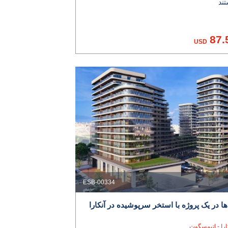
87.
USD
ESB-00334
‌ها در یک پروژه با استخر سرپوشیده در آنکارا
کارا - اتیمسگوت