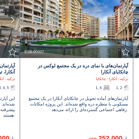
مشاهده جزئیات
با نمایندگی تماس بگیرید
ESB-00007
آپارتمان‌های با نمای دره در یک مجتمع لوکس در
آپارتما
چانکایای آنکارا
آنکارا، ت
ترکیه - آنکارا - چانکایا
ترکیه - آنکا
3, 4, 5
1, 4
1, 2
آپارتمان‌های آماده تحویل در چانکایای آنکارا در یک مجتمع
این آپارت
مسکونی با منظره دره واقع شده‌اند. این پروژه امکانات
شده‌اند.
رفاهی اجتماعی گسترده‌ای را ارائه می‌دهد.
پیشرفته 
هستند.
000
252.000
از
از