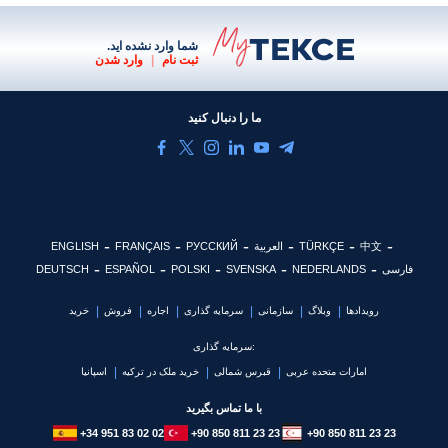
شما وارد نشده اید.
ثبت نام
|
وارد شدن
ما را دنبال کنید
中文
TÜRKÇE
العربية
РУССКИЙ
FRANÇAIS
ENGLISH
فارسی
NEDERLANDS
SVENSKA
POLSKI
ESPAÑOL
DEUTSCH
رویدادها
وبلاگ
سازمانی
سرمایه گذاری
اجاره
فروش
خرید
سرمایه گذاری:
امارات متحده عربی
قبرس شمالی
خرید ملک در ترکیه
اسپانیا
با ما تماس بگیرید
+34 951 83 02 02
+90 850 811 23 23
+90 850 811 23 23