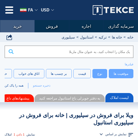
FA
USD
سرمایه گذاری
اجاره
فروش
خرید
خانه
خانه ها
ترکیه
استانبول
سیلیوری
فیلترها
موقعیت ها
نوع
قیمت
بر چسب ها
اتاق های خواب
حمام 
ذخیره جستجو
همه را پاک کن
لیست املاک
به دفتر جویزلی باغ استانبول مراجعه کنید
پیشنهادهای داغ
ویلا برای فروش در سیلیوری | خانه برای فروش در
سیلیوری استانبول
نمایش بر اساس
نمایش
1 دادن 1
املاک