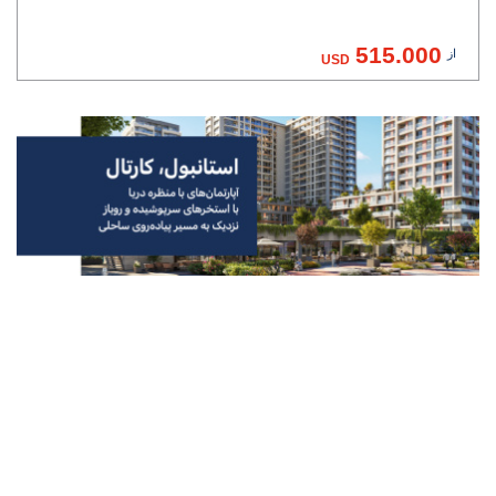
515.000
از
USD