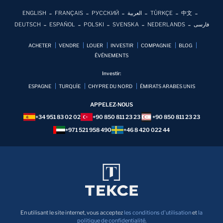
ENGLISH
FRANÇAIS
РУССКИЙ
العربية
TÜRKÇE
中文
DEUTSCH
ESPAÑOL
POLSKI
SVENSKA
NEDERLANDS
فارسی
ACHETER
VENDRE
LOUER
INVESTIR
COMPAGNIE
BLOG
ÉVÉNEMENTS
Investir:
ESPAGNE
TURQUİE
CHYPRE DU NORD
ÉMIRATS ARABES UNIS
APPELEZ-NOUS
+34 951 83 02 02
+90 850 811 23 23
+90 850 811 23 23
+971 521 958 490
+46 8 420 022 44
En utilisant le site internet, vous acceptez
les conditions d'utilisation
et
la
politique de confidentialité
.