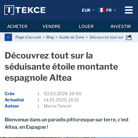
EUR
FR
ACHETER
VENDRE
LOUER
INVESTIR
Page d'accueil
Blog
Guide de Zone
Découvrez tout sur la sédu
Découvrez tout sur la
séduisante étoile montante
espagnole Altea
Crée
02.02.2024, 10.00
Actualisé
14.01.2025, 16.51
Auteur
Merve Tuncer
Bienvenue dans un paradis pittoresque sur terre, c'est
Altea, en Espagne !