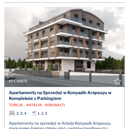
AYT-04571
Apartamenty na Sprzedaż w Konyaaltı Arapsuyu w
Kompleksie z Parkingiem
TURCJA - ANTALYA - KONYAALTI
2, 3, 4
1, 2, 3
Apartamenty na sprzedaż w Antalyi Konyaaltı Arapsuyu,
doskonałej dzielnicy blisko plaż, centrów handlowych i