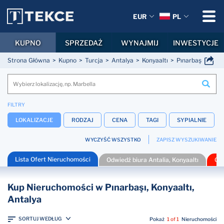
EUR
PL
KUPNO
SPRZEDAŻ
WYNAJMIJ
INWESTYCJE
Strona Główna
Kupno
Turcja
Antalya
Konyaaltı
Pınarbaşı
FILTRY
LOKALIZACJE
RODZAJ
CENA
TAGI
SYPIALNIE
WYCZYŚĆ WSZYSTKO
ZAPISZ WYSZUKIWANIE
Lista Ofert Nieruchomości
Odwiedź biura Antalia, Konyaaltı
Gor
Kup Nieruchomości w Pınarbaşı, Konyaaltı,
Antalya
SORTUJ WEDŁUG
Pokaż
1 of 1
Nieruchomości