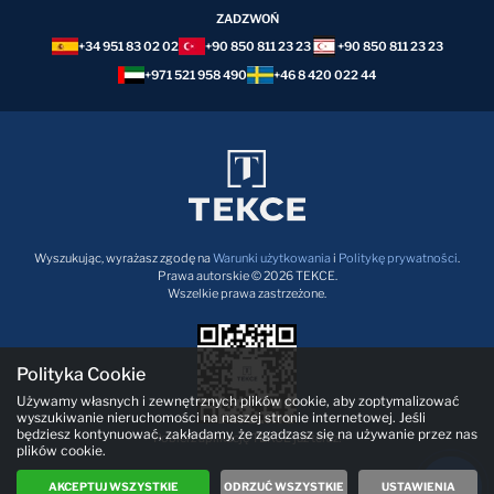
ZADZWOŃ
+34 951 83 02 02
+90 850 811 23 23
+90 850 811 23 23
+971 521 958 490
+46 8 420 022 44
Wyszukując, wyrażasz zgodę na
Warunki użytkowania
i
Politykę prywatności
.
Prawa autorskie © 2026 TEKCE.
Wszelkie prawa zastrzeżone.
Polityka Cookie
Używamy własnych i zewnętrznych plików cookie, aby zoptymalizować
wyszukiwanie nieruchomości na naszej stronie internetowej. Jeśli
będziesz kontynuować, zakładamy, że zgadzasz się na używanie przez nas
Pobierz aplikację TEKCE już teraz!
plików cookie.
AKCEPTUJ WSZYSTKIE
ODRZUĆ WSZYSTKIE
USTAWIENIA