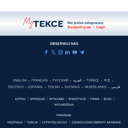
Nie jesteś zalogowany
Zarejestruj się
|
Login
OBSERWUJ NAS
ENGLISH
FRANÇAIS
РУССКИЙ
العربية
TÜRKÇE
中文
DEUTSCH
ESPAÑOL
POLSKI
SVENSKA
NEDERLANDS
فارسی
KUPNO
SPRZEDAŻ
WYNAJMIJ
INWESTYCJE
FIRMA
BLOG
WYDARZENIA
Inwestycje:
HISZPANIA
TURCJA
CYPR PÓŁNOCNY
ZJEDNOCZONE EMIRATY ARABSKIE