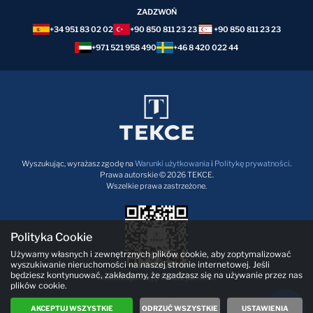
ZADZWOŃ
+34 951 83 02 02
+90 850 811 23 23
+90 850 811 23 23
+971 521 958 490
+46 8 420 022 44
Wyszukując, wyrażasz zgodę na
Warunki użytkowania
i
Politykę prywatności
.
Prawa autorskie © 2026 TEKCE.
Wszelkie prawa zastrzeżone.
Polityka Cookie
Używamy własnych i zewnętrznych plików cookie, aby zoptymalizować
wyszukiwanie nieruchomości na naszej stronie internetowej. Jeśli
będziesz kontynuować, zakładamy, że zgadzasz się na używanie przez nas
Pobierz aplikację TEKCE już teraz!
plików cookie.
AKCEPTUJ WSZYSTKIE
ODRZUĆ WSZYSTKIE
USTAWIENIA