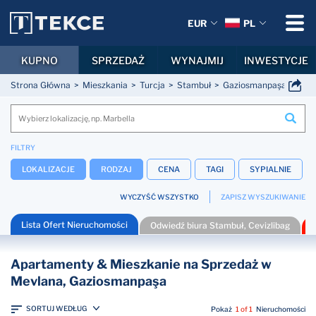
EUR
PL
KUPNO
SPRZEDAŻ
WYNAJMIJ
INWESTYCJE
Strona Główna
Mieszkania
Turcja
Stambuł
Gaziosmanpaşa
Mev
FILTRY
LOKALIZACJE
RODZAJ
CENA
TAGI
SYPIALNIE
WYCZYŚĆ WSZYSTKO
ZAPISZ WYSZUKIWANIE
Lista Ofert Nieruchomości
Odwiedź biura Stambuł, Cevizlibag
Apartamenty & Mieszkanie na Sprzedaż w
Mevlana, Gaziosmanpaşa
SORTUJ WEDŁUG
Pokaż
1 of 1
Nieruchomości