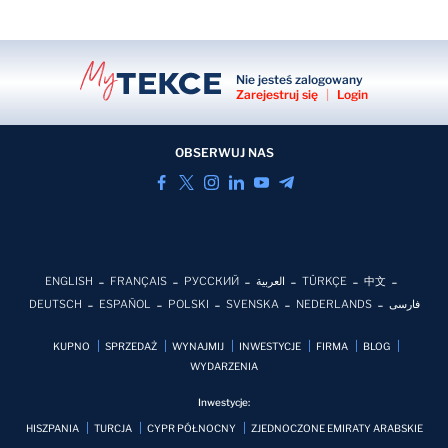
Nie jesteś zalogowany
Zarejestruj się
|
Login
OBSERWUJ NAS
ENGLISH
FRANÇAIS
РУССКИЙ
العربية
TÜRKÇE
中文
DEUTSCH
ESPAÑOL
POLSKI
SVENSKA
NEDERLANDS
فارسی
KUPNO
SPRZEDAŻ
WYNAJMIJ
INWESTYCJE
FIRMA
BLOG
WYDARZENIA
Inwestycje:
HISZPANIA
TURCJA
CYPR PÓŁNOCNY
ZJEDNOCZONE EMIRATY ARABSKIE