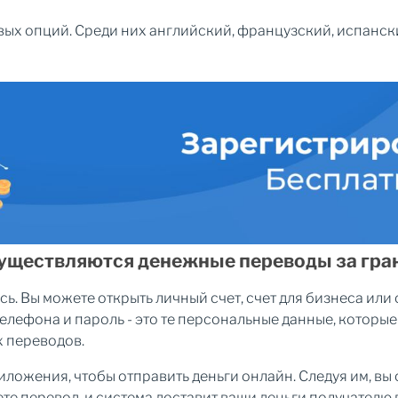
ых опций. Среди них английский, французский, испански
существляются денежные переводы за гра
ь. Вы можете открыть личный счет, счет для бизнеса или
елефона и пароль - это те персональные данные, которы
 переводов.
ложения, чтобы отправить деньги онлайн. Следуя им, вы 
е перевод, и система доставит ваши деньги получателю 