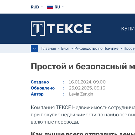
RUB
RU
КУПИ
Главная
Блог
Руководство по Покупке
Прост
Простой и безопасный 
Создано
16.01.2024, 09.00
Обновлено
25.02.2025, 09.16
Автор
Leyla Zengin
Компания TEKCE Недвижимость сотрудничает
при покупке недвижимости по наиболее выго
валютные переводы.
Как лучше всего отправить день