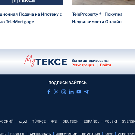
ционная Подача на Ипотеку с
TeleProperty ® | Покупка
ю TeleMortgage
Недвижимости Онлайн
Вы не авторизованы
Регистрация
|
Войти
ПОДПИСЫВАЙТЕСЬ
УССКИЙ
العربية
TÜRKÇE
中文
DEUTSCH
ESPAÑOL
POLSKI
SVENS
ИТЬ
ПРОДАТЬ
АРЕНДОВАТЬ
ИНВЕСТИЦИИ
КОМПАНИЯ
БЛОГ
MЕРОПРИ