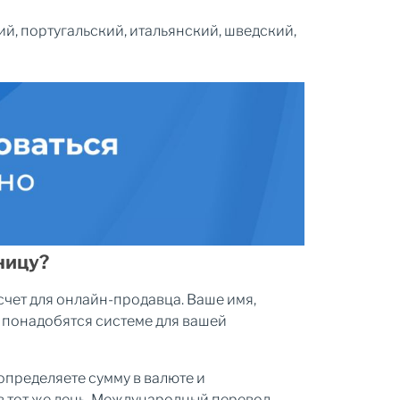
й, португальский, итальянский, шведский,
ницу?
 счет для онлайн-продавца. Ваше имя,
е понадобятся системе для вашей
определяете сумму в валюте и
в тот же день. Международный перевод