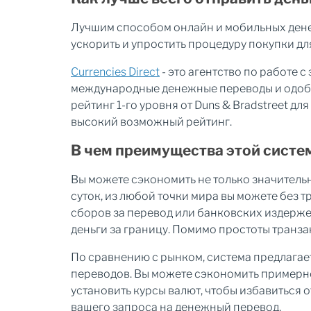
Лучшим способом онлайн и мобильных денеж
ускорить и упростить процедуру покупки дл
Currencies Direct
- это агентство по работе 
международные денежные переводы и одобре
рейтинг 1-го уровня от Duns & Bradstreet д
высокий возможный рейтинг.
В чем преимущества этой систе
Вы можете сэкономить не только значительн
суток, из любой точки мира вы можете без т
сборов за перевод или банковских издерже
деньги за границу. Помимо простоты транза
По сравнению с рынком, система предлага
переводов. Вы можете сэкономить примерно 
установить курсы валют, чтобы избавиться 
вашего запроса на денежный перевод.