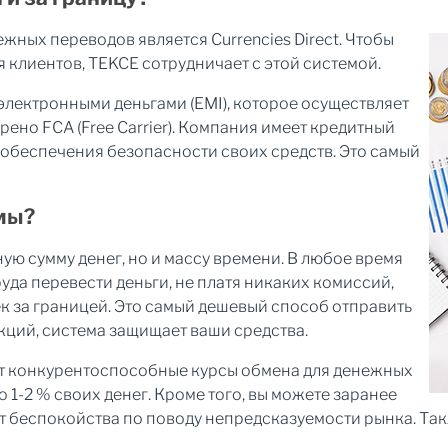
ных переводов является Currencies Direct. Чтобы
я клиентов, TEKCE сотрудничает с этой системой.
с электронными деньгами (EMI), которое осуществляет
но FCA (Free Carrier). Компания имеет кредитный
ля обеспечения безопасности своих средств. Это самый
мы?
ую сумму денег, но и массу времени. В любое время
руда перевести деньги, не платя никаких комиссий,
к за границей. Это самый дешевый способ отправить
кций, система защищает ваши средства.
ет конкурентоспособные курсы обмена для денежных
1-2 % своих денег. Кроме того, вы можете заранее
от беспокойства по поводу непредсказуемости рынка. Та