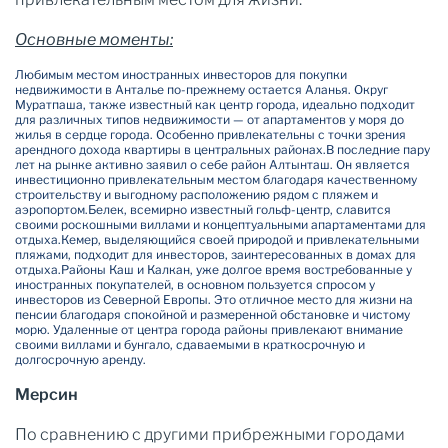
Основные моменты:
Любимым местом иностранных инвесторов для покупки
недвижимости в Анталье по-прежнему остается Аланья. Округ
Муратпаша, также известный как центр города, идеально подходит
для различных типов недвижимости — от апартаментов у моря до
жилья в сердце города. Особенно привлекательны с точки зрения
арендного дохода квартиры в центральных районах.
В последние пару
лет на рынке активно заявил о себе район Алтынташ. Он является
инвестиционно привлекательным местом благодаря качественному
строительству и выгодному расположению рядом с пляжем и
аэропортом.
Белек, всемирно известный гольф-центр, славится
своими роскошными виллами и концептуальными апартаментами для
отдыха.
Кемер, выделяющийся своей природой и привлекательными
пляжами, подходит для инвесторов, заинтересованных в домах для
отдыха.
Районы Каш и Калкан, уже долгое время востребованные у
иностранных покупателей, в основном пользуется спросом у
инвесторов из Северной Европы. Это отличное место для жизни на
пенсии благодаря спокойной и размеренной обстановке и чистому
морю. Удаленные от центра города районы привлекают внимание
своими виллами и бунгало, сдаваемыми в краткосрочную и
долгосрочную аренду.
Мерсин
По сравнению с другими прибрежными городами