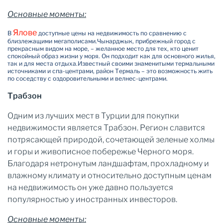
Основные моменты:
Ялове
В
доступные цены на недвижимость по сравнению с
близлежащими мегаполисами.
Чынарджык, прибрежный город с
прекрасным видом на море, – желанное место для тех, кто ценит
спокойный образ жизни у моря. Он подходит как для основного жилья,
так и для места отдыха.
Известный своими знаменитыми термальными
источниками и спа-центрами, район Термаль – это возможность жить
по соседству с оздоровительными и велнес-центрами.
Трабзон
Одним из лучших мест в Турции для покупки
недвижимости является Трабзон. Регион славится
потрясающей природой, сочетающей зеленые холмы
и горы и живописное побережье Черного моря.
Благодаря нетронутым ландшафтам, прохладному и
влажному климату и относительно доступным ценам
на недвижимость он уже давно пользуется
популярностью у иностранных инвесторов.
Основные моменты: