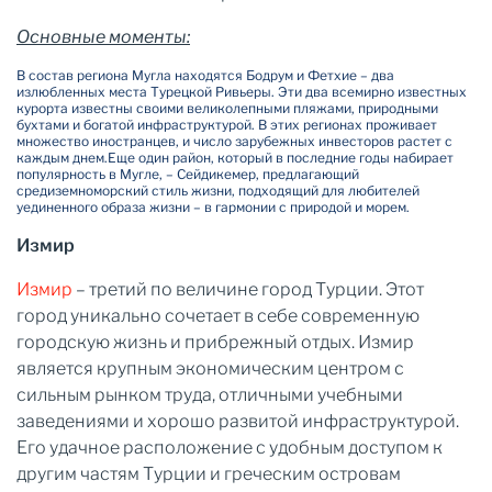
Основные моменты:
В состав региона Мугла находятся Бодрум и Фетхие – два
излюбленных места Турецкой Ривьеры. Эти два всемирно известных
курорта известны своими великолепными пляжами, природными
бухтами и богатой инфраструктурой. В этих регионах проживает
множество иностранцев, и число зарубежных инвесторов растет с
каждым днем.
Еще один район, который в последние годы набирает
популярность в Мугле, – Сейдикемер, предлагающий
средиземноморский стиль жизни, подходящий для любителей
уединенного образа жизни – в гармонии с природой и морем.
Измир
Измир
– третий по величине город Турции. Этот
город уникально сочетает в себе современную
городскую жизнь и прибрежный отдых. Измир
является крупным экономическим центром с
сильным рынком труда, отличными учебными
заведениями и хорошо развитой инфраструктурой.
Его удачное расположение с удобным доступом к
другим частям Турции и греческим островам