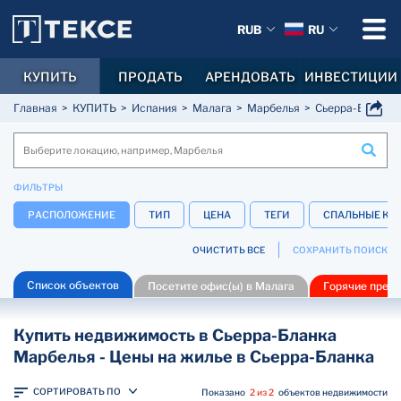
RUB
RU
КУПИТЬ
ПРОДАТЬ
АРЕНДОВАТЬ
ИНВЕСТИЦИИ
Главная
КУПИТЬ
Испания
Малага
Марбелья
Сьерра-Бланка
ФИЛЬТРЫ
РАСПОЛОЖЕНИЕ
ТИП
ЦЕНА
ТЕГИ
СПАЛЬНЫЕ КО
ОЧИСТИТЬ ВСЕ
СОХРАНИТЬ ПОИСК
Список объектов
Посетите офис(ы) в Малага
Горячие пред
Купить недвижимость в Сьерра-Бланка
Марбелья - Цены на жилье в Сьерра-Бланка
СОРТИРОВАТЬ ПО
Показано
2 из 2
объектов недвижимости