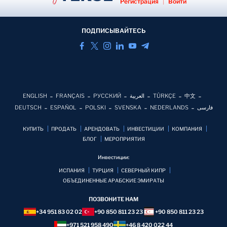
Регистрация
|
Войти
ПОДПИСЫВАЙТЕСЬ
ENGLISH
FRANÇAIS
РУССКИЙ
العربية
TÜRKÇE
中文
DEUTSCH
ESPAÑOL
POLSKI
SVENSKA
NEDERLANDS
فارسی
КУПИТЬ
ПРОДАТЬ
АРЕНДОВАТЬ
ИНВЕСТИЦИИ
КОМПАНИЯ
БЛОГ
MЕРОПРИЯТИЯ
Инвестиции:
ИСПАНИЯ
ТУРЦИЯ
СЕВЕРНЫЙ КИПР
ОБЪЕДИНЕННЫЕ АРАБСКИЕ ЭМИРАТЫ
ПОЗВОНИТЕ НАМ
+34 951 83 02 02
+90 850 811 23 23
+90 850 811 23 23
+971 521 958 490
+46 8 420 022 44