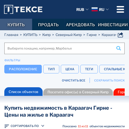
RUB
RU
КУПИТЬ
ПРОДАТЬ
АРЕНДОВАТЬ
ИНВЕСТИЦИИ
Главная
КУПИТЬ
Кипр
Северный Кипр
Гирне
Караагач
ФИЛЬТРЫ
РАСПОЛОЖЕНИЕ
ТИП
ЦЕНА
ТЕГИ
СПАЛЬНЫЕ КО
ОЧИСТИТЬ ВСЕ
СОХРАНИТЬ ПОИСК
Список объектов
Посетите офис(ы) в Северный Кипр
Горяч
Купить недвижимость в Караагач Гирне -
Цены на жилье в Караагач
СОРТИРОВАТЬ ПО
Показано
11 из 11
объектов недвижимости