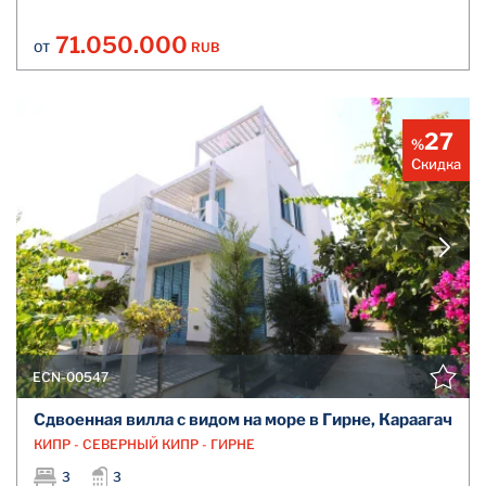
71.050.000
RUB
ОТ
27
%
Скидка
ECN-00547
Сдвоенная вилла с видом на море в Гирне, Караагач
КИПР - СЕВЕРНЫЙ КИПР - ГИРНЕ
3
3