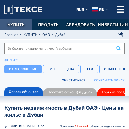
RUB
RU
КУПИТЬ
ПРОДАТЬ
АРЕНДОВАТЬ
ИНВЕСТИЦИИ
Главная
КУПИТЬ
ОАЭ
Дубай
ФИЛЬТРЫ
РАСПОЛОЖЕНИЕ
ТИП
ЦЕНА
ТЕГИ
СПАЛЬНЫЕ КО
ОЧИСТИТЬ ВСЕ
СОХРАНИТЬ ПОИСК
Список объектов
Посетите офис(ы) в Дубай
Горячие предл
Купить недвижимость в Дубай ОАЭ - Цены на
жилье в Дубай
СОРТИРОВАТЬ ПО
Показано
12 из 441
объектов недвижимости