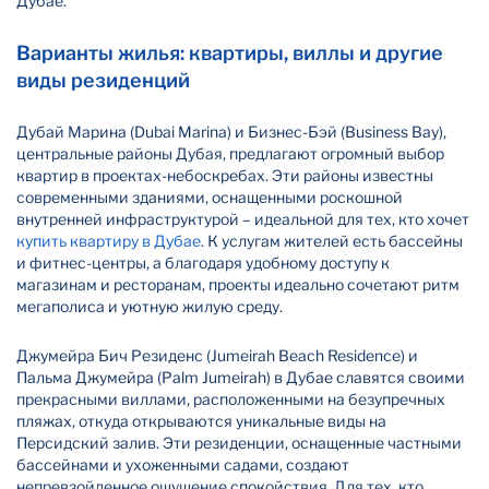
Дубае.
Варианты жилья: квартиры, виллы и другие
виды резиденций
Дубай Марина (Dubai Marina) и Бизнес-Бэй (Business Bay),
центральные районы Дубая, предлагают огромный выбор
квартир в проектах-небоскребах. Эти районы известны
современными зданиями, оснащенными роскошной
внутренней инфраструктурой – идеальной для тех, кто хочет
купить квартиру в Дубае
. К услугам жителей есть бассейны
и фитнес-центры, а благодаря удобному доступу к
магазинам и ресторанам, проекты идеально сочетают ритм
мегаполиса и уютную жилую среду.
Джумейра Бич Резиденс (Jumeirah Beach Residence) и
Пальма Джумейра (Palm Jumeirah) в Дубае славятся своими
прекрасными виллами, расположенными на безупречных
пляжах, откуда открываются уникальные виды на
Персидский залив. Эти резиденции, оснащенные частными
бассейнами и ухоженными садами, создают
непревзойденное ощущение спокойствия. Для тех, кто