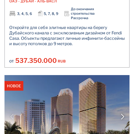
ОАЭ - ДУБАЙ - АЛЬ-ВАСЛ
До окончания
3, 4, 5, 6
5, 7, 8, 9
строительства
Рассрочка
Откройте для себя элитные квартиры на берегу
Дубайского канала с эксклюзивным дизайном от Fendi
Casa. Объекты предлагают личные инфинити-бассейны
и высоту потолков до 9 метров.
537.350.000
RUB
ОТ
НОВОЕ