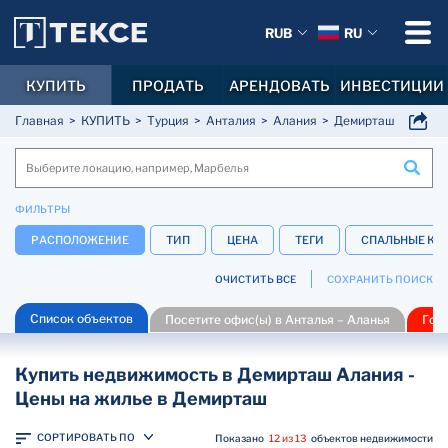
RUB
RU
КУПИТЬ
ПРОДАТЬ
АРЕНДОВАТЬ
ИНВЕСТИЦИИ
Главная
КУПИТЬ
Турция
Анталия
Алания
Демирташ
ФИЛЬТРЫ
РАСПОЛОЖЕНИЕ
ТИП
ЦЕНА
ТЕГИ
СПАЛЬНЫЕ КО
ОЧИСТИТЬ ВСЕ
СОХРАНИТЬ ПОИСК
Список объектов
Посетите офис(ы) в Анталья – Аланья
Гор
Купить недвижимость в Демирташ Алания -
Цены на жилье в Демирташ
СОРТИРОВАТЬ ПО
Показано
12 из 13
объектов недвижимости