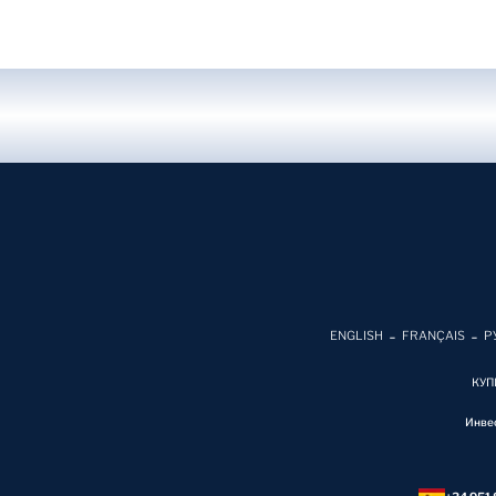
ENGLISH
FRANÇAIS
Р
КУП
Инве