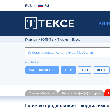
RUB
RU
КУПИ
Главная
КУПИТЬ
Турция
Бурса
ФИЛЬТРЫ
РАСПОЛОЖЕНИЕ
ТЕГИ
ТИП
ЦЕНА
Г
Список объектов
Посетите офис(ы) в Бурса
Горячие предложения – недвижимость