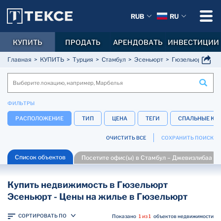
RUB
RU
КУПИТЬ
ПРОДАТЬ
АРЕНДОВАТЬ
ИНВЕСТИЦИИ
Главная
КУПИТЬ
Турция
Стамбул
Эсеньюрт
Гюзельюрт
ФИЛЬТРЫ
РАСПОЛОЖЕНИЕ
ТИП
ЦЕНА
ТЕГИ
СПАЛЬНЫЕ КО
ОЧИСТИТЬ ВСЕ
СОХРАНИТЬ ПОИСК
Список объектов
Посетите офис(ы) в Стамбул – Джевизлибаа
Купить недвижимость в Гюзельюрт
Эсеньюрт - Цены на жилье в Гюзельюрт
СОРТИРОВАТЬ ПО
Показано
1 из 1
объектов недвижимости