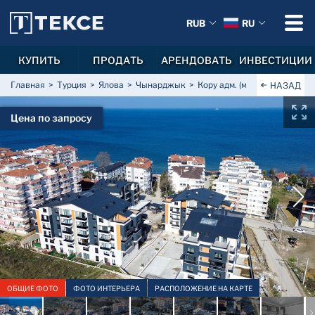
RUB
RU
КУПИТЬ
ПРОДАТЬ
АРЕНДОВАТЬ
ИНВЕСТИЦИИ
Главная
Турция
Ялова
Чынарджык
Кору адм. (мкрн Джумхуриет
НАЗАД
Цена по запросу
ОБЩИЕ ФОТО
ФОТО ИНТЕРЬЕРА
РАСПОЛОЖЕНИЕ НА КАРТЕ