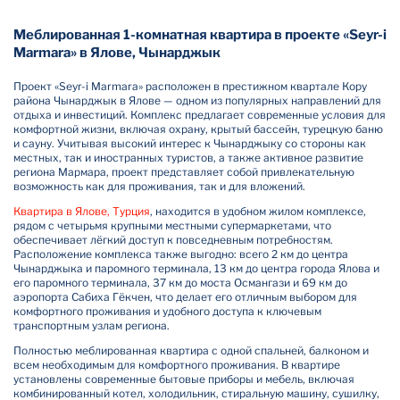
Меблированная 1-комнатная квартира в проекте «Seyr-i
Marmara» в Ялове, Чынарджык
Проект «Seyr-i Marmara» расположен в престижном квартале Кору
района Чынарджык в Ялове — одном из популярных направлений для
отдыха и инвестиций. Комплекс предлагает современные условия для
комфортной жизни, включая охрану, крытый бассейн, турецкую баню
и сауну. Учитывая высокий интерес к Чынарджыку со стороны как
местных, так и иностранных туристов, а также активное развитие
региона Мармара, проект представляет собой привлекательную
возможность как для проживания, так и для вложений.
Квартира в Ялове, Турция
, находится в удобном жилом комплексе,
рядом с четырьмя крупными местными супермаркетами, что
обеспечивает лёгкий доступ к повседневным потребностям.
Расположение комплекса также выгодно: всего 2 км до центра
Чынарджыка и паромного терминала, 13 км до центра города Ялова и
его паромного терминала, 37 км до моста Османгази и 69 км до
аэропорта Сабиха Гёкчен, что делает его отличным выбором для
комфортного проживания и удобного доступа к ключевым
транспортным узлам региона.
Полностью меблированная квартира с одной спальней, балконом и
всем необходимым для комфортного проживания. В квартире
установлены современные бытовые приборы и мебель, включая
комбинированный котел, холодильник, стиральную машину, сушилку,