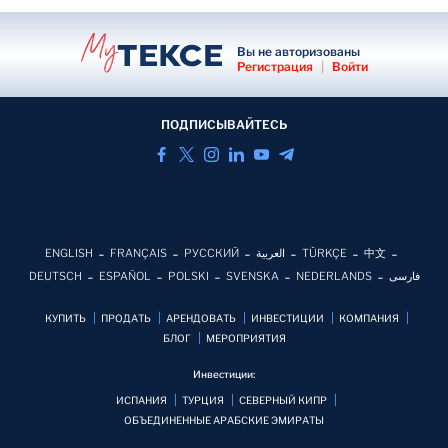
Вы не авторизованы
Регистрация
|
Войти
ПОДПИСЫВАЙТЕСЬ
ENGLISH
FRANÇAIS
РУССКИЙ
العربية
TÜRKÇE
中文
DEUTSCH
ESPAÑOL
POLSKI
SVENSKA
NEDERLANDS
فارسی
КУПИТЬ
ПРОДАТЬ
АРЕНДОВАТЬ
ИНВЕСТИЦИИ
КОМПАНИЯ
БЛОГ
MЕРОПРИЯТИЯ
Инвестиции:
ИСПАНИЯ
ТУРЦИЯ
СЕВЕРНЫЙ КИПР
ОБЪЕДИНЕННЫЕ АРАБСКИЕ ЭМИРАТЫ