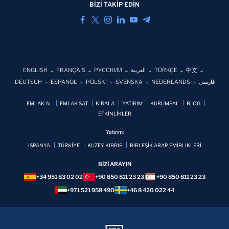
BİZİ TAKİP EDİN
ENGLİSH
FRANÇAİS
РУССКИЙ
العربية
TÜRKÇE
中文
DEUTSCH
ESPAÑOL
POLSKİ
SVENSKA
NEDERLANDS
فارسی
EMLAK AL
EMLAK SAT
KİRALA
YATIRIM
KURUMSAL
BLOG
ETKİNLİKLER
Yatırım:
İSPANYA
TÜRKİYE
KUZEY KIBRIS
BİRLEŞİK ARAP EMİRLİKLERİ
BİZİ ARAYIN
+34 951 83 02 02
+90 850 811 23 23
+90 850 811 23 23
+971 521 958 490
+46 8 420 022 44