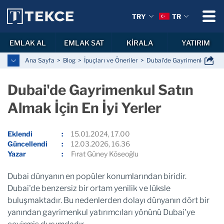
TRY
TR
EMLAK AL
EMLAK SAT
KİRALA
YATIRIM
Ana Sayfa
Blog
İpuçları ve Öneriler
Dubai'de Gayrimenkul Satın 
Dubai'de Gayrimenkul Satın
Almak İçin En İyi Yerler
Eklendi
15.01.2024, 17.00
Güncellendi
12.03.2026, 16.36
Yazar
Fırat Güney Köseoğlu
Dubai dünyanın en popüler konumlarından biridir.
Dubai'de benzersiz bir ortam yenilik ve lüksle
buluşmaktadır. Bu nedenlerden dolayı dünyanın dört bir
yanından gayrimenkul yatırımcıları yönünü Dubai'ye