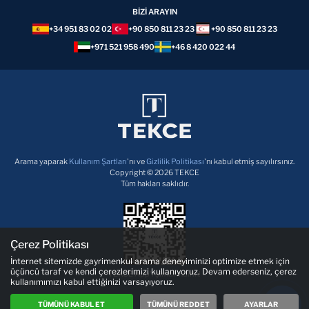
BİZİ ARAYIN
+34 951 83 02 02
+90 850 811 23 23
+90 850 811 23 23
+971 521 958 490
+46 8 420 022 44
Arama yaparak
Kullanım Şartları
'nı ve
Gizlilik Politikası
'nı kabul etmiş sayılırsınız.
Copyright © 2026 TEKCE
Tüm hakları saklıdır.
Çerez Politikası
İnternet sitemizde gayrimenkul arama deneyiminizi optimize etmek için
üçüncü taraf ve kendi çerezlerimizi kullanıyoruz. Devam ederseniz, çerez
TEKCE App'i şimdi indirin!
kullanımımızı kabul ettiğinizi varsayıyoruz.
TÜMÜNÜ KABUL ET
TÜMÜNÜ REDDET
AYARLAR