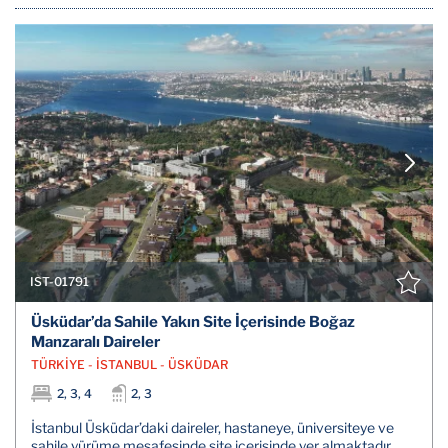
IST-01791
Üsküdar’da Sahile Yakın Site İçerisinde Boğaz
Manzaralı Daireler
TÜRKİYE - İSTANBUL - ÜSKÜDAR
2, 3, 4
2, 3
İstanbul Üsküdar’daki daireler, hastaneye, üniversiteye ve
sahile yürüme mesafesinde site içerisinde yer almaktadır.