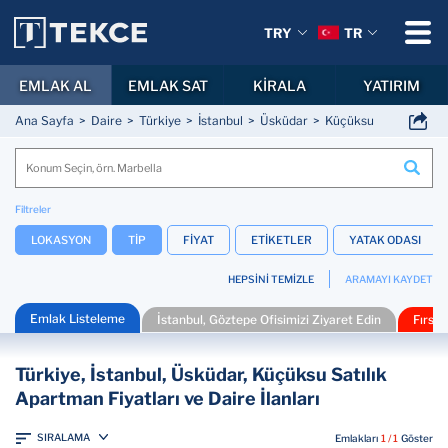
TRY
TR
EMLAK AL
EMLAK SAT
KİRALA
YATIRIM
Ana Sayfa
Daire
Türkiye
İstanbul
Üsküdar
Küçüksu
Filtreler
LOKASYON
TİP
FİYAT
ETİKETLER
YATAK ODASI
HEPSİNİ TEMİZLE
ARAMAYI KAYDET
Emlak Listeleme
İstanbul, Göztepe Ofisimizi Ziyaret Edin
Fırsa
Türkiye, İstanbul, Üsküdar, Küçüksu Satılık
Apartman Fiyatları ve Daire İlanları
SIRALAMA
Emlakları
1 / 1
Göster