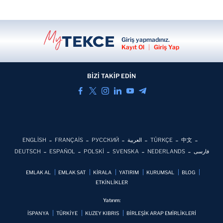
Giriş yapmadınız.
Kayıt Ol
|
Giriş Yap
BİZİ TAKİP EDİN
ENGLİSH
FRANÇAİS
РУССКИЙ
العربية
TÜRKÇE
中文
DEUTSCH
ESPAÑOL
POLSKİ
SVENSKA
NEDERLANDS
فارسی
EMLAK AL
EMLAK SAT
KİRALA
YATIRIM
KURUMSAL
BLOG
ETKİNLİKLER
Yatırım:
İSPANYA
TÜRKİYE
KUZEY KIBRIS
BİRLEŞİK ARAP EMİRLİKLERİ