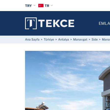
TRY
TR
EMLA
Ana Sayfa
Türkiye
Antalya
Manavgat
Side
Manav