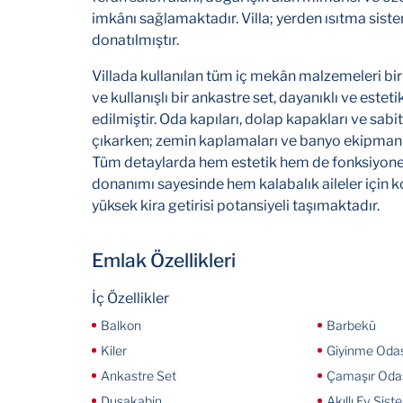
imkânı sağlamaktadır. Villa; yerden ısıtma sist
donatılmıştır.
Villada kullanılan tüm iç mekân malzemeleri biri
ve kullanışlı bir ankastre set, dayanıklı ve estet
edilmiştir. Oda kapıları, dolap kapakları ve sab
çıkarken; zemin kaplamaları ve banyo ekipmanl
Tüm detaylarda hem estetik hem de fonksiyonell
donanımı sayesinde hem kalabalık aileler için 
yüksek kira getirisi potansiyeli taşımaktadır.
Emlak Özellikleri
İç Özellikler
Balkon
Barbekü
Kiler
Giyinme Odas
Ankastre Set
Çamaşır Oda
Duşakabin
Akıllı Ev Sist