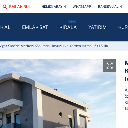
EMLAK BUL
HEMEN ARAYIN
WHATSAPP
RANDEVU ALIN
K AL
EMLAK SAT
KİRALA
YATIRIM
KU
gat Side’de Merkezi Konumda Havuzlu ve Yerden Isıtmalı 5+1 Villa
M
K
I
A
ö
k
s