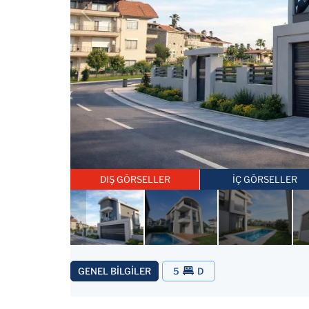
DIŞ GÖRSELLER
İÇ GÖRSELLER
GENEL BİLGİLER
5
D