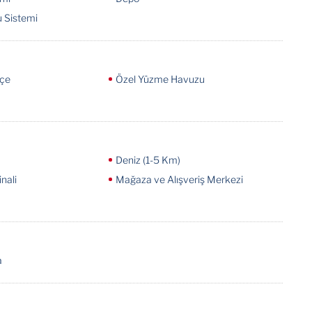
 Sistemi
hçe
Özel Yüzme Havuzu
Deniz (1-5 Km)
nali
Mağaza ve Alışveriş Merkezi
a