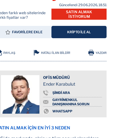
Güncellendi 29.06.2026, 18.51
SATIN ALMAK
den farklı web sitelerinde
İSTİYORUM
rklı fiyatlar var?
FAVORİLERE EKLE
KRİPTO İLE AL
HATALI İLAN BİLDİR
PAYLAŞ
YAZDIR
OFİS MÜDÜRÜ
Ender Karabulut
ŞİMDİ ARA
GAYRİMENKUL
DANIŞMANINA SORUN
WHATSAPP
ATIN ALMAK İÇİN EN İYİ 3 NEDEN