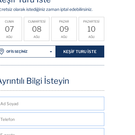
cretsiz olarak istediğiniz zaman iptal edebilirsiniz.
CUMA
CUMARTESİ
PAZAR
PAZARTESİ
07
08
09
10
AĞU
AĞU
AĞU
AĞU
KEŞİF TURU İSTE
OFİS SEÇİNİZ
yrıntılı Bilgi İsteyin