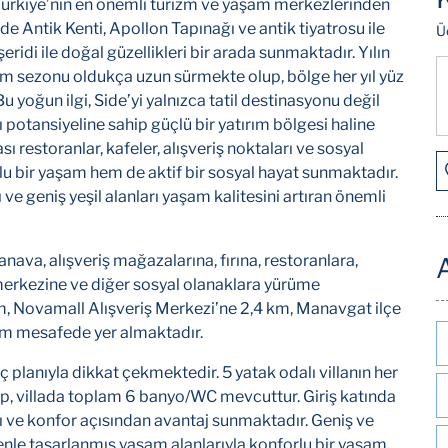
 Türkiye’nin en önemli turizm ve yaşam merkezlerinden
Side Antik Kenti, Apollon Tapınağı ve antik tiyatrosu ile
Ü
şeridi ile doğal güzellikleri bir arada sunmaktadır. Yılın
m sezonu oldukça uzun sürmekte olup, bölge her yıl yüz
Bu yoğun ilgi, Side’yi yalnızca tatil destinasyonu değil
ı potansiyeline sahip güçlü bir yatırım bölgesi haline
ı restoranlar, kafeler, alışveriş noktaları ve sosyal
lu bir yaşam hem de aktif bir sosyal hayat sunmaktadır.
 ve geniş yeşil alanları yaşam kalitesini artıran önemli
anava, alışveriş mağazalarına, fırına, restoranlara,
A
merkezine ve diğer sosyal olanaklara yürüme
km, Novamall Alışveriş Merkezi’ne 2,4 km, Manavgat ilçe
m mesafede yer almaktadır.
ç planıyla dikkat çekmektedir. 5 yatak odalı villanın her
p, villada toplam 6 banyo/WC mevcuttur. Giriş katında
ğı ve konfor açısından avantaj sunmaktadır. Geniş ve
zenle tasarlanmış yaşam alanlarıyla konforlu bir yaşam