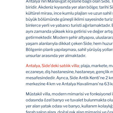
Antalya’nın Manavgat ilçesine bağlı olan Side,
biridir. Akdeniz kıyısında yer alan bölge; tarihi 
kültürel mirası, ince kumlu plajları ve uzun sahil 
büyük bölümünde güneşli iklimi sayesinde turiz
binlerce yerli ve yabancı turisti ağırlamaktadır. 
aynı zamanda yüksek kira getirisi ve değer artış
getirmektedir. Modern şehir altyapısı, uluslararas
yaşam alanlarıyla dikkat çeken Side; hem huzur
Bölgenin planlı yapılaşması, sahil yürüyüş yolları
unsurlar arasında yer almaktadır.
Antalya, Side’deki satılık villa
; plaja, markete, m
eczaneye, diş hastanesine, hastaneye, gençlik 
mesafesindedir. Ayrıca, Side Antik Kenti’ne 2 
merkezine 4 km ve Antalya Havalimanı’na 63 k
Müstakil villa, modern mimarisi ve fonksiyonel i
odasında özel banyo ve tuvalet bulunmakta olu
yer alan yatak odası ve banyo, kullanım kolaylı
ferah salon alanı, doğal ışık alan mimarisi ve ö