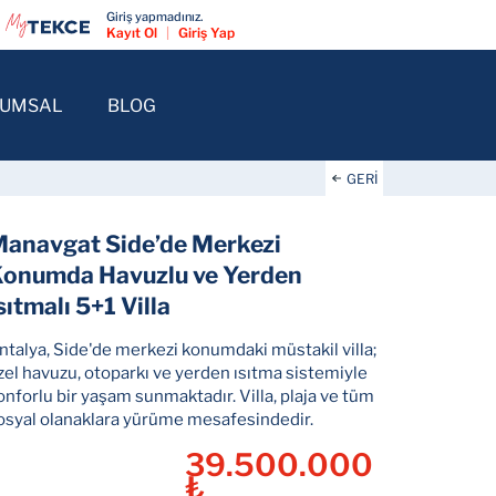
Giriş yapmadınız.
Kayıt Ol
|
Giriş Yap
RUMSAL
BLOG
GERİ
anavgat Side’de Merkezi
onumda Havuzlu ve Yerden
sıtmalı 5+1 Villa
ntalya, Side'de merkezi konumdaki müstakil villa;
zel havuzu, otoparkı ve yerden ısıtma sistemiyle
onforlu bir yaşam sunmaktadır. Villa, plaja ve tüm
osyal olanaklara yürüme mesafesindedir.
39.500.000
₺