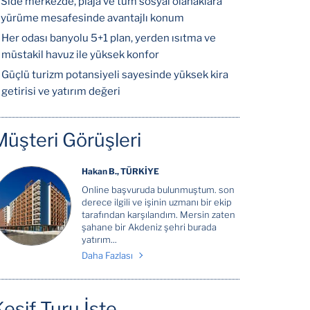
Side merkezde, plaja ve tüm sosyal olanaklara
yürüme mesafesinde avantajlı konum
Her odası banyolu 5+1 plan, yerden ısıtma ve
müstakil havuz ile yüksek konfor
Güçlü turizm potansiyeli sayesinde yüksek kira
getirisi ve yatırım değeri
Müşteri Görüşleri
Hakan B., TÜRKİYE
Online başvuruda bulunmuştum. son
derece ilgili ve işinin uzmanı bir ekip
tarafından karşılandım. Mersin zaten
şahane bir Akdeniz şehri burada
yatırım...
Daha Fazlası
Keşif Turu İste