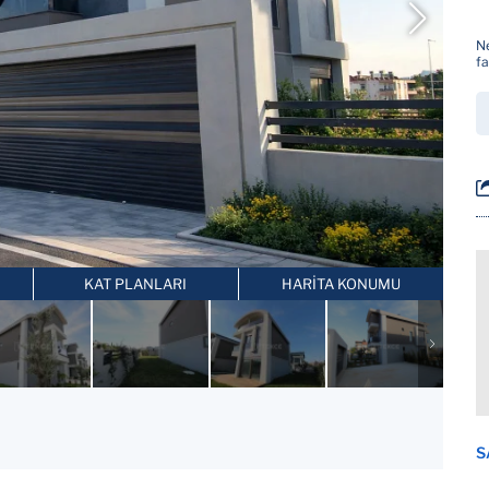
Ne
fa
KAT PLANLARI
HARİTA KONUMU
S