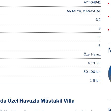
AYT-04941
ANTALYA, MANAVGAT
%2
3
5
6
Özel Havuz
4 / 2025
50-100 km
1-5 km
a Özel Havuzlu Müstakil Villa