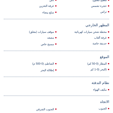
مطبخ مفتوح
دش
حجرة تشمس
غرفة التخزين
تراس
سلع بيضاء
المظهر الخارجي
محطة شحن سيارات كهربائية
موقف سيارات (مغلق)
غرفة ألعاب
مصعد
حديقة خاصة
مسبح خاص
الموقع
المطار (0-50 كم)
الشاطئ (0-500 م)
(البحر (0-1 كم
إطلالة البحر
نظام التدفئة
مكيف الهواء
الاتجاه
الجنوب
الجنوب الشرقي