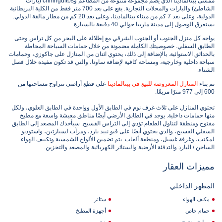
ممشى بينالمادينا الذي يضم مجموعة متنوعة من المطاعم وchiringuitos (بارات
الشاطئ) والبارات والمحلات التجارية. يقع على بعد 700 متر فقط من الكلية البريطانية
الدولية، وعلى بعد 7 كم من ميناء بينالمادينا، وعلى بعد 20 كم من مطار مالقة الدولي.
يستغرق الوصول إلى مدينة ماربيا حوالي 40 دقيقة بالسيارة.
يواجه كل منزل الجنوب أو الجنوب الشرقي مع إطلالة على البحر من كل تراس وحتى
الطابق السفلي. خصوصيتك الكاملة مضمونة من خلال حمامات السباحة المحاطة
بالحدائق الاستوائية. بالإضافة إلى ذلك، يحتوي اثنان من المنازل على جاكوزي، وحمامات
سباحة داخلية وخارجية، ومساحة كافية لإضافة ساونا، والتي قد تكون مفيدة خلال فصل
الشتاء.
تم بناء
المنازل المعروضة للبيع في بينالمادينا
على قطع أراضي تتراوح مساحتها من
600 إلى 977 مترًا مربعًا.
تحتوي المنازل على ثلاث غرف نوم في الطابق الأول وواحدة في الطابق العلوي، ولكل
منها حمامات داخلية. يوجد في الطابق الأرضي أيضًا مناطق معيشة واسعة مع مطبخ
مفتوح ومنطقة لتناول الطعام تؤدي إلى التراس الفسيح. سيأخذك المصعد إلى الطابق
السفلي الفسيح، والذي يحتوي أيضًا على قبو نبيذ بارد، ومرآب لسيارتين، واستوديو
لمكتب، وغرفة غسيل، ومنطقة ألعاب. يتم تضمين الألواح الشمسية وتكييف الهواء
الساخن / البارد والتدفئة الأرضية والستائر الكهربائية والمصعد والتخزين.
مميزات العقار
المظهر الداخلي
مكيف الهواء
ستائر
حمام خاص
أجهزة المطبخ