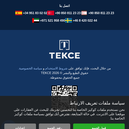
اتصل بنا
+34 951 83 02 02
+90 850 811 23 23
+90 850 811 23 23
+971 521 958 490
+46 8 420 022 44
​من خلال البحث، فإنك توافق على
شروط الاستخدام
و
سياسة الخصوصية.
حقوق الطبع والنشر © 2026 TEKCE
جميع الحقوق محفوظة.
سياسة ملفات تعريف الارتباط
نحن نستخدم ملفات كوكيز الخاصة بنا لتحسين تجربتك للبحث عن العقارات على
موقعنا على الانترنت. في حالة المتابعة، نفترض أنك توافق بسياسة ملفات كوكيز
حمّل تطبيق TEKCE الآن!
الخاصة بنا.
قبول الجميع
رفض الجميع
إعدادات