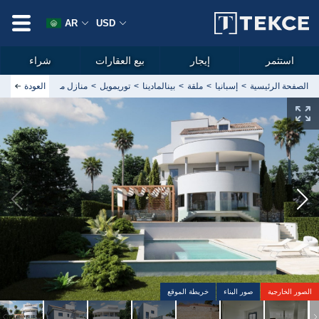
AR
USD
استثمر
إيجار
بيع العقارات
شراء
الصفحة الرئيسية
إسبانيا
ملقة
بينالمادينا
توريمويل
العودة
منازل مطلة على البحر مع 
الصور الخارجية
صور البناء
خريطة الموقع