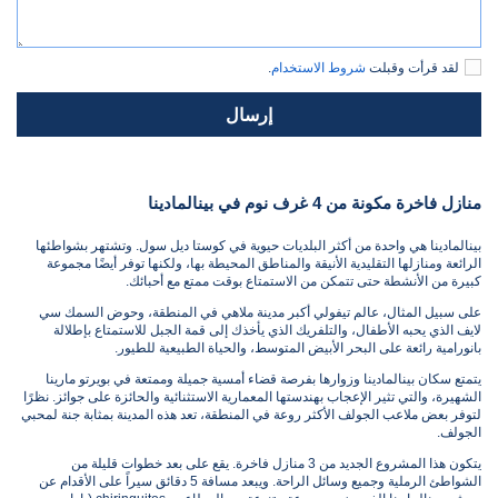
لقد قرأت وقبلت
شروط الاستخدام
.
إرسال
منازل فاخرة مكونة من 4 غرف نوم في بينالمادينا
بينالمادينا هي واحدة من أكثر البلديات حيوية في كوستا ديل سول. وتشتهر بشواطئها
الرائعة ومنازلها التقليدية الأنيقة والمناطق المحيطة بها، ولكنها توفر أيضًا مجموعة
كبيرة من الأنشطة حتى تتمكن من الاستمتاع بوقت ممتع مع أحبائك.
على سبيل المثال، عالم تيفولي أكبر مدينة ملاهي في المنطقة، وحوض السمك سي
لايف الذي يحبه الأطفال، والتلفريك الذي يأخذك إلى قمة الجبل للاستمتاع بإطلالة
بانورامية رائعة على البحر الأبيض المتوسط، والحياة الطبيعية للطيور.
يتمتع سكان بينالمادينا وزوارها بفرصة قضاء أمسية جميلة وممتعة في بويرتو مارينا
الشهيرة، والتي تثير الإعجاب بهندستها المعمارية الاستثنائية والحائزة على جوائز. نظرًا
لتوفر بعض ملاعب الجولف الأكثر روعة في المنطقة، تعد هذه المدينة بمثابة جنة لمحبي
الجولف.
يتكون هذا المشروع الجديد من 3 منازل فاخرة. يقع على بعد خطوات قليلة من
الشواطئ الرملية وجميع وسائل الراحة. ويبعد مسافة 5 دقائق سيراً على الأقدام عن