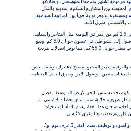
ة مرموقة تشتهر بمناخها المتوسطي، وإطلالاتها
 المحيطة بين المشاريع السكنية الحديثة والتلال
تقرة، وتوفر توازناً قوياً بين الجاذبية السياحية
م والاستثمار طويل الأمد.
على بعد حوالي 1.5 كم من المرافق اليومية مثل المتاجر والمقاهي
والمطاعم، بينما يبعد أقرب مركز مدينة حوالي 4.5 كم. يمكن الوصول إلى الشواطئ في غضون حوالي 5.0 كم، ويقع
أقرب ملعب للجولف على بعد حوالي 8.5 كم من العقار. يبعد أقرب مطار حوالي 55.0 كم، مما يوفر اتصالات مريحة
ة والترفيه. يتميز المجمع بمسبح مشترك، وملعب تنس
للمشاة. يضمن الوصول الآمن وطرق التنقل المنظمة
السكينة تحت شمس البحر الأبيض المتوسط. بفضل
ناظر طبيعية خلابة، ستستمتع بلحظات لا تُنسى من
أحلامك، فإن هذا العقار يقدم لك أسلوب حياة
 كل يوم تقضيه هنا ذكرى لا تُنسى.
صُمم التصميم الداخلي للحياة العصرية مع التركيز على المساحة والضوء والوظيفة. يضم العقار 5 غرف نوم، و3