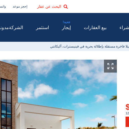
البحث عن عقار
إحجز موعد
واتس
راء
بيع العقارات
إيجار
استثمر
الشركة
مدونة
يلا فاخرة مستقلة بإطلالة بحرية في فينيسترات، أليكانتي