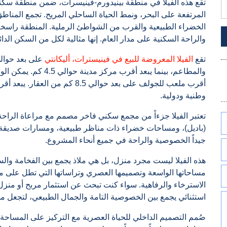
تقع هذه الفيلا في منطقة بينيدورم-فينيسرات، ضمن منطقة سكني
المرتفعة على البحر، ونمط الحياة الساحلي المريح. تجمع المناطق
الخضراء الطبيعية والقرب من الشواطئ الرملية. المنطقة راسخة ومس
والراحة السكنية على مدار العام. إنها مثالية لكل من السكن الدائ
تقع
الفيلا المعروضة للبيع في فينيسترات، أليكانتي
وطنية ودولية.
تعتبر الفيلا جزءاً من مجمع سكني فاخر مصمم مع مراعاة الراح
(باديل)، ومساحات خضراء ذات مناظر طبيعية، ومسارات صديقة 
جيداً الخصوصية والراحة في جميع أنحاء المشروع.
هذه الفيلا ليست مجرد منزل، بل هي ملاذ يجمع بين الفخامة و
مساحاتها الواسعة وتصميمها العصري وتراساتها التي تطل على م
الاسترخاء والرفاهية. سواء كنت تبحث عن استثمار مربح أو منزل 
استثنائي يجمع بين الخصوصية التامة والجمال الطبيعي، لتجعل من