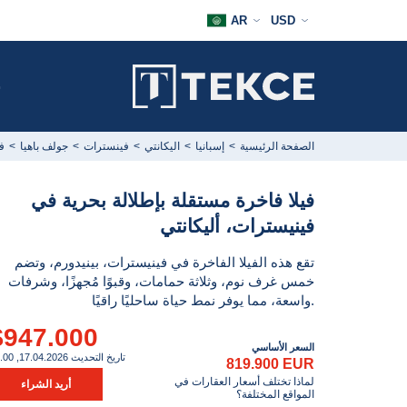
AR
USD
ش
الصفحة الرئيسية
إسبانيا
اليكانتي
فينسترات
جولف باهيا
ف
فيلا فاخرة مستقلة بإطلالة بحرية في
فينيسترات، أليكانتي
تقع هذه الفيلا الفاخرة في فينيسترات، بينيدورم، وتضم
خمس غرف نوم، وثلاثة حمامات، وقبوًا مُجهزًا، وشرفات
واسعة، مما يوفر نمط حياة ساحليًا راقيًا.
$947.000
السعر الأساسي
تاريخ التحديث 17.04.2026, 12.00
819.900 EUR
لماذا تختلف أسعار العقارات في
أريد الشراء
المواقع المختلفة؟