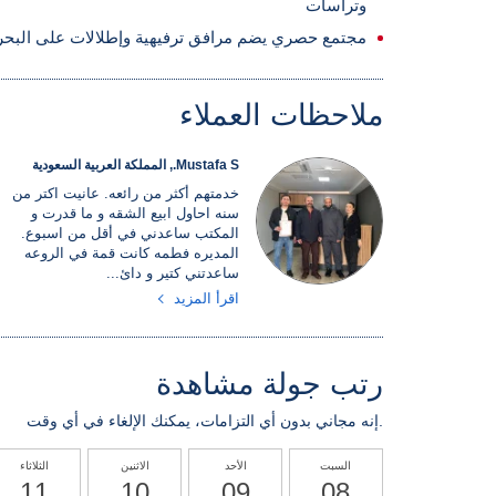
وتراسات
مجتمع حصري يضم مرافق ترفيهية وإطلالات على البحر
ملاحظات العملاء
Mustafa S., المملكة العربية السعودية
خدمتهم أكثر من رائعه. عانيت اكتر من
سنه احاول ابيع الشقه و ما قدرت و
المكتب ساعدني في أقل من اسبوع.
المديره فطمه كانت قمة في الروعه
ساعدتني كتير و دائ...
اقرأ المزيد
رتب جولة مشاهدة
إنه مجاني بدون أي التزامات، يمكنك الإلغاء في أي وقت.
السبت
الأحد
الاثنين
الثلاثاء
11
10
09
08