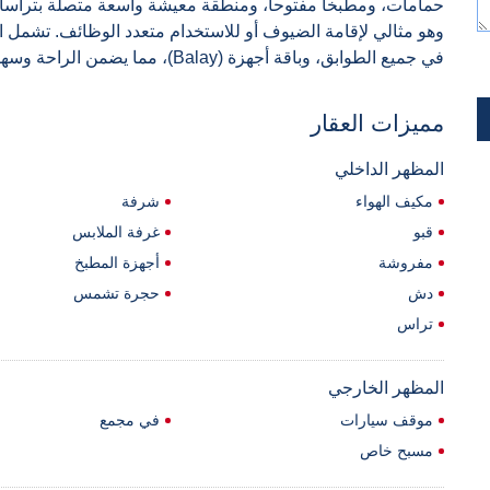
حمامات، ومطبخاً مفتوحاً، ومنطقة معيشة واسعة متصلة بتراسات 
في جميع الطوابق، وباقة أجهزة (Balay)، مما يضمن الراحة وسهولة الاستخدام على المدى الطويل.
مميزات العقار
المظهر الداخلي
مكيف الهواء
شرفة
قبو
غرفة الملابس
مفروشة
أجهزة المطبخ
دش
حجرة تشمس
تراس
المظهر الخارجي
موقف سيارات
في مجمع
مسبح خاص