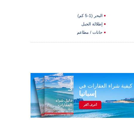
البحر (1-5 كم)
إطلالة الجبل
حانات / مطاعم
كيفية شراء العقارات في
إسبانيا
أعرف أكثر