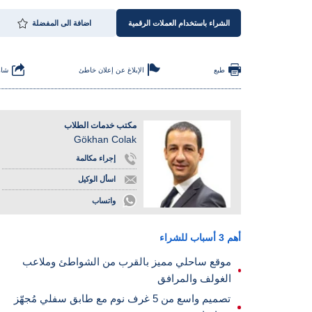
الشراء باستخدام العملات الرقمية
اضافة الى المفضلة
طبع
الإبلاغ عن إعلان خاطئ
شار
مكتب خدمات الطلاب
Gökhan Colak
إجراء مكالمة
اسأل الوكيل
واتساب
أهم 3 أسباب للشراء
موقع ساحلي مميز بالقرب من الشواطئ وملاعب
الغولف والمرافق
تصميم واسع من 5 غرف نوم مع طابق سفلي مُجهّز