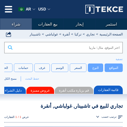
AR
USD
استثمر
إيجار
بيع العقارات
شراء
الصفحة الرئيسية
تجاري
تركيا
أنقرة
غولباشي
تاشبينار
تصفية
المواقع
النوع
السعر
الوسم
غرف
حمامات
الحجم
حفظ البحث
مسح الكل
قائمة العقارات
قم بزيارة مكتب أنقرة
عروض مميزة
دليل الشراء
تجاري للبيع في تاشبينار, غولباشي, أنقرة
ترتيب حسب
عرض
1 / 1
العقارات