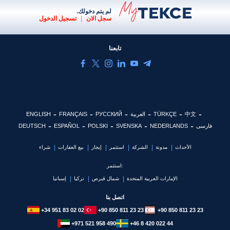
لم يتم دخولك.
سجل الان
|
تسجيل الدخول
تابعنا
中文
TÜRKÇE
العربية
РУССКИЙ
FRANÇAIS
ENGLISH
فارسی
NEDERLANDS
SVENSKA
POLSKI
ESPAÑOL
DEUTSCH
الأحداث
مدونة
الشركة
استثمر
إيجار
بيع العقارات
شراء
استثمر:
الإمارات العربية المتحدة
شمال قبرص
تركيا
إسبانيا
اتصل بنا
+34 951 83 02 02
+90 850 811 23 23
+90 850 811 23 23
+971 521 958 490
+46 8 420 022 44