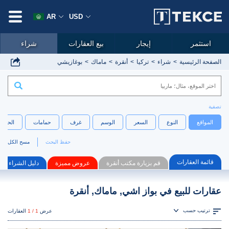
AR
USD
استثمر
إيجار
بيع العقارات
شراء
الصفحة الرئيسية
شراء
تركيا
أنقرة
ماماك
بوغازيشي
تصفية
المواقع
النوع
السعر
الوسم
غرف
حمامات
الحجم
حفظ البحث
مسح الكل
قائمة العقارات
قم بزيارة مكتب أنقرة
عروض مميزة
دليل الشراء
عقارات للبيع في بواز اشي, ماماك, أنقرة
ترتيب حسب
عرض
1 / 1
العقارات