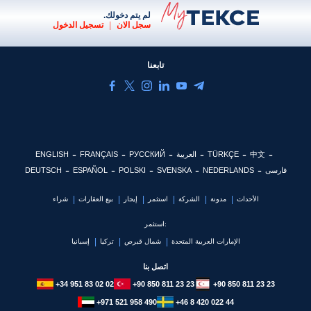
لم يتم دخولك.
سجل الان
|
تسجيل الدخول
تابعنا
中文
TÜRKÇE
العربية
РУССКИЙ
FRANÇAIS
ENGLISH
فارسی
NEDERLANDS
SVENSKA
POLSKI
ESPAÑOL
DEUTSCH
الأحداث
مدونة
الشركة
استثمر
إيجار
بيع العقارات
شراء
استثمر:
الإمارات العربية المتحدة
شمال قبرص
تركيا
إسبانيا
اتصل بنا
+34 951 83 02 02
+90 850 811 23 23
+90 850 811 23 23
+971 521 958 490
+46 8 420 022 44