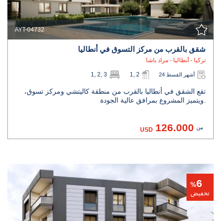
AYT-04732
شقق بالقرب من مركز التسوق في أنطاليا
تركيا - أنطاليا - مراد باشا
1, 2, 3
1, 2
24 أشهر القسط
تقع الشقق في أنطاليا بالقرب من منطقة كاليتشي ومركز تسوق،
ويتميز المشروع بمرافق عالية الجودة.
126.000
من
USD
6
%
تخفيض