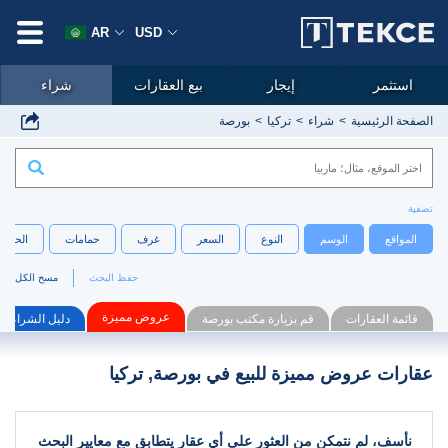
AR
USD
استثمر
إيجار
بيع العقارات
شراء
الصفحة الرئيسية
شراء
تركيا
بورصة
تصفية
المواقع
الوسم
النوع
السعر
غرف
حمامات
الحجم
حفظ البحث
مسح الكل
عروض مميزة
قائمة العقارات
قم بزيارة مكتب بورصة
دليل الشراء
عقارات عروض مميزة للبيع في بورصة, تركيا
نأسف، لم نتمكن من العثور على أي عقار يتطابق مع معايير البحث