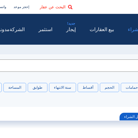
البحث عن عقار
إحجز موعد
واتس
راء
بيع العقارات
إيجار
استثمر
الشركة
مدونة
حمامات
الحجم
أقساط
سنة الانتهاء
طوابق
المساحة
ل الشراء