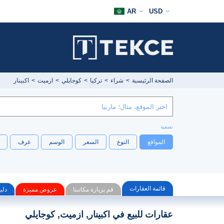
AR
USD
ش
الصفحة الرئيسية
شراء
تركيا
كوجايلي
ازميت
اكبينار
تصفية
المواقع
النوع
السعر
الوسم
غرف
قائمة العقارات
قم بزيارة مكاتبنا
عروض مميزة
دلي
عقارات للبيع في اكبينار, ازميت, كوجايلي