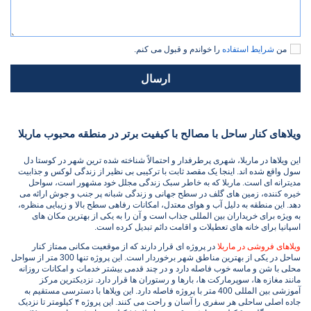
من
شرایط استفاده
را خواندم و قبول می کنم.
ارسال
ویلاهای کنار ساحل با مصالح با کیفیت برتر در منطقه محبوب ماربلا
این ویلاها در ماربلا، شهری پرطرفدار و احتمالاً شناخته شده ترین شهر در کوستا دل
سول واقع شده اند. اینجا یک مقصد ثابت با ترکیبی بی نظیر از زندگی لوکس و جذابیت
مدیترانه ای است. ماربلا که به خاطر سبک زندگی مجلل خود مشهور است، سواحل
خیره کننده، زمین های گلف در سطح جهانی و زندگی شبانه پر جنب و جوش ارائه می
دهد. این منطقه به دلیل آب و هوای معتدل، امکانات رفاهی سطح بالا و زیبایی منظره،
به ویژه برای خریداران بین المللی جذاب است و آن را به یکی از بهترین مکان های
اسپانیا برای خانه های تعطیلات و اقامت دائم تبدیل کرده است.
ویلاهای فروشی در ماربلا
در پروژه ای قرار دارند که از موقعیت مکانی ممتاز کنار
ساحل در یکی از بهترین مناطق شهر برخوردار است. این پروژه تنها 300 متر از سواحل
محلی با شن و ماسه خوب فاصله دارد و در چند قدمی بیشتر خدمات و امکانات روزانه
مانند مغازه ها، سوپرمارکت ها، بارها و رستوران ها قرار دارد. نزدیکترین مرکز
آموزشی بین المللی 400 متر با پروژه فاصله دارد. این ویلاها با دسترسی مستقیم به
جاده اصلی ساحلی هر سفری را آسان و راحت می کنند. این پروژه ۴ کیلومتر تا نزدیک‌