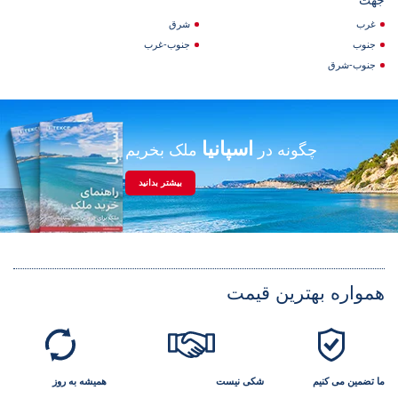
جهت
غرب
شرق
جنوب
جنوب-غرب
جنوب-شرق
اسپانیا
چگونه در
ملک بخریم
بیشتر بدانید
همواره بهترین قیمت
ما تضمین می کنیم
شکی نیست
همیشه به روز