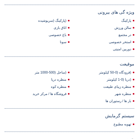
ویژه گی های بیرونی
پارکینگ
(پارکینگ (سرپوشیده
سالن ورزش
اتاق بازی
در مجتمع
باغ خصوصی
استخر خصوصی
سونا
دوربین امنیتی
موقیعت
(فرودگاه (0-50 کیلومتر
(ساحل (500-1000 متر
(دریا (0-1 کیلومتر
منظره دریا
منظره زیبای طبیعت
منطره کوه
منظره شهر
فروشگاه ها / مرکز خرید
بار ها / رستوران ها
سیستم گرمایش
تهویه مطبوع