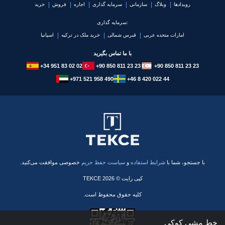
رویدادها
وبلاگ
سازمانی
سرمایه گذاری
اجاره
فروش
خرید
سرمایه گذاری:
امارات متحده عربی
قبرس شمالی
خرید ملک در ترکیه
اسپانیا
با ما تماس بگیرید
+34 951 83 02 02
+90 850 811 23 23
+90 850 811 23 23
+971 521 958 490
+46 8 420 022 44
با جستجو، شما با
شرایط استفاده
و
سیاست حفظ حریم
خصوصی موافقت می‌کنید.
کپی رایت © 2026 TEKCE
کلیه حقوق محفوظ است.
خط مشی کوکی