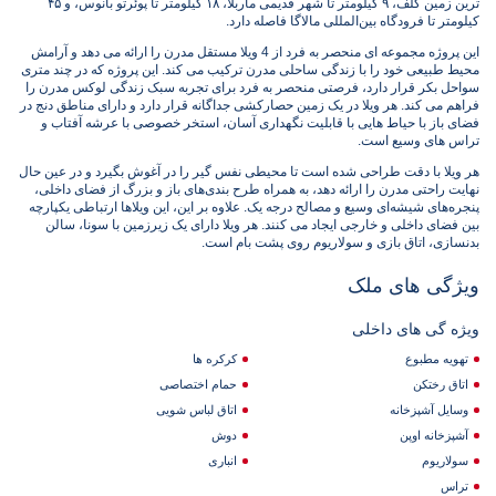
ترین زمین گلف، ۹ کیلومتر تا شهر قدیمی ماربلا، ۱۸ کیلومتر تا پوئرتو بانوس، و ۴۵
کیلومتر تا فرودگاه بین‌المللی مالاگا فاصله دارد.
این پروژه مجموعه ای منحصر به فرد از 4 ویلا مستقل مدرن را ارائه می دهد و آرامش
محیط طبیعی خود را با زندگی ساحلی مدرن ترکیب می کند. این پروژه که در چند متری
سواحل بکر قرار دارد، فرصتی منحصر به فرد برای تجربه سبک زندگی لوکس مدرن را
فراهم می کند. هر ویلا در یک زمین حصارکشی جداگانه قرار دارد و دارای مناطق دنج در
فضای باز با حیاط هایی با قابلیت نگهداری آسان، استخر خصوصی با عرشه آفتاب و
تراس های وسیع است.
هر ویلا با دقت طراحی شده است تا محیطی نفس گیر را در آغوش بگیرد و در عین حال
نهایت راحتی مدرن را ارائه دهد، به همراه طرح‌ بندی‌های باز و بزرگ از فضای داخلی،
پنجره‌های شیشه‌ای وسیع و مصالح درجه یک. علاوه بر این، این ویلاها ارتباطی یکپارچه
بین فضای داخلی و خارجی ایجاد می کنند. هر ویلا دارای یک زیرزمین با سونا، سالن
بدنسازی، اتاق بازی و سولاریوم روی پشت بام است.
ویژگی های ملک
ویژه گی های داخلی
تهویه مطبوع
کرکره ها
اتاق رختکن
حمام اختصاصی
وسایل آشپزخانه
اتاق لباس شویی
آشپزخانه اوپن
دوش
سولاریوم
انباری
تراس