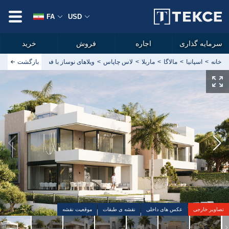
FA
USD
سرمایه گذاری
اجاره
فروش
خرید
خانه
اسپانیا
مالاگا
ماربلا
لاس چاپاس
بازگشت
ویلاهای نوساز با فضای داخلی جادار در 
تصاویر خارجی
عکس های داخلی
نقشه ی طبقات
موقعیت نقشه