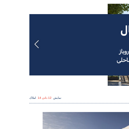
نمایش
12 دادن 14
املاک