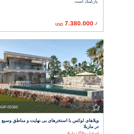
پارکینگ است.
7.380.000
از
USD
مشاهده جزئیات
با نمایندگی تماس بگیرید
AGP-00360
ویلاهای لوکس با استخرهای بی نهایت و مناطق وسیع
در ماربلا
اسپانیا - مالاگا - ماربلا