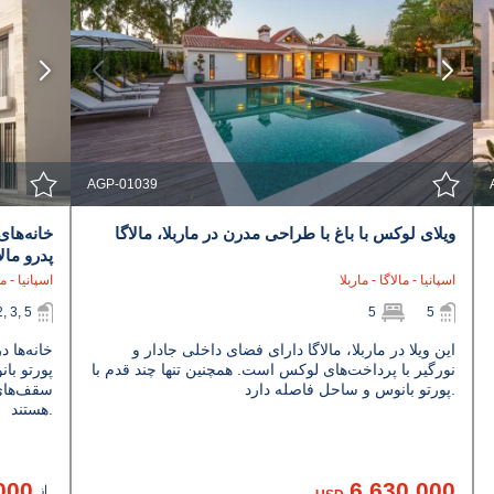
مشاهده جزئیات
با نمایندگی تماس بگیرید
AGP-01039
ویلای لوکس با باغ با طراحی مدرن در ماربلا، مالاگا
خانه‌های
پدرو مالا
اسپانیا - مالاگا - ماربلا
اسپانیا - ما
2, 3, 5
5
5
این ویلا در ماربلا، مالاگا دارای فضای داخلی جادار و
خانه‌ها د
نورگیر با پرداخت‌های لوکس است. همچنین تنها چند قدم با
پورتو بان
پورتو بانوس و ساحل فاصله دارد.
سقف‌های 
هستند.
000
6.630.000
از