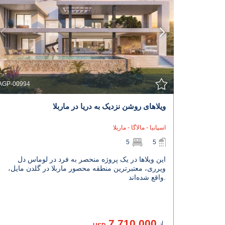
مشاهده جزئیات
با نمایندگی تماس بگیرید
AGP-00994
ویلاهای روشن نزدیک به دریا در ماربلا
اسپانیا - مالاگا - ماربلا
5
5
این ویلاها در یک پروژه منحصر به فرد در لوماس دل
ویرری، معتبرترین منطقه محصور ماربلا در گلدن مایل،
واقع شده‌اند.
7.710.000
از