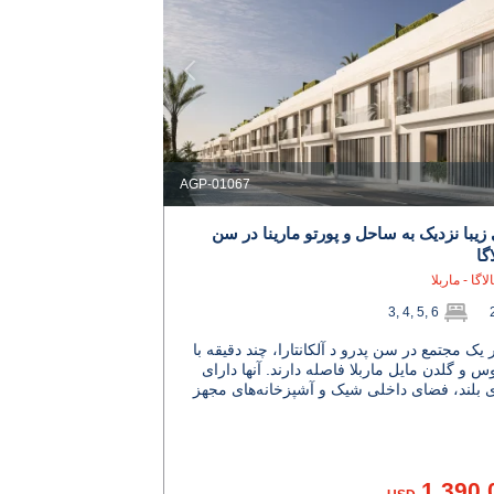
AGP-01067
 زیبا نزدیک به ساحل و پورتو مارینا در سن
گا
لاگا - ماربلا
3, 4, 5, 6
ر یک مجتمع در سن پدرو د آلکانتارا، چند دقیقه با
وس و گلدن مایل ماربلا فاصله دارند. آنها دارای
بلند، فضای داخلی شیک و آشپزخانه‌های مجهز
1.390.