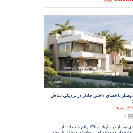
USD
AGP-00929
نوساز با فضای داخلی جادار در نزدیکی ساحل
لاگا - ماربلا
4
ای نوساز در ماربلا، مالاگا واقع شده اند. این
وازه دار مجموعه ای از ویلاهای مستقل با استخر