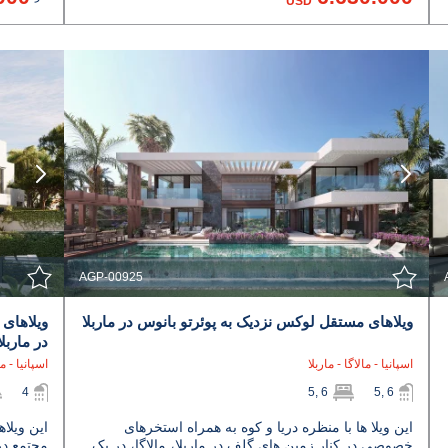
USD
مشاهده جزئیات
با نمایندگی تماس بگیرید
AGP-00925
ویلاهای مستقل لوکس نزدیک به پوئرتو بانوس در ماربلا
ویلاهای 
در ماربلا
اسپانیا - مالاگا - ماربلا
اسپانیا - ما
4
5, 6
5, 6
این ویلا ها با منظره دریا و کوه به همراه استخرهای
این ویلاه
خصوصی در کنار زمین های گلف در ماربلا، مالاگا، در یک
مجتمع در