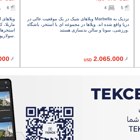
6
4
5
ویلاهای شیک در یک موقعیت عالی در Marbella نزدیک به
ویلاهای 
دریا واقع شده اند. ویلاها در مجموعه ای با استخر، باشگاه
ماربلا، ک
ورزشی، سونا و سالن بدنسازی هستند.
استخرها
سولاریوم روی پشت بام با جکوزی هستند.
000
2.065.000
از
از
USD