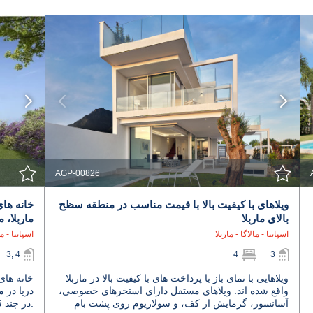
مشاهده جزئیات
با نمایندگی تماس بگیرید
AGP-00826
ویلاهای با کیفیت بالا با قیمت مناسب در منطقه سظح
خانه ها
بالای ماربلا
ماربلا، م
اسپانیا - مالاگا - ماربلا
اسپانیا - ما
3, 4
4
3
ویلاهایی با نمای باز با پرداخت های با کیفیت بالا در ماربلا
خانه های
واقع شده اند. ویلاهای مستقل دارای استخرهای خصوصی،
دریا در م
آسانسور، گرمایش از کف، و سولاریوم روی پشت بام
در چند قدمی دریا قرار دارد.