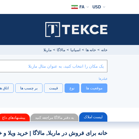
FA
USD
خ
خانه
خانه ها
اسپانیا
مالاگا
ماربلا
فیلترها
موقعیت ها
نوع
قیمت
بر چسب ها
اتاق ه
لیست املاک
به دفتر مالاگا مراجعه کنید
پیشنهادهای داغ
خانه برای فروش در ماربلا, مالاگا | خرید ویلا و خان