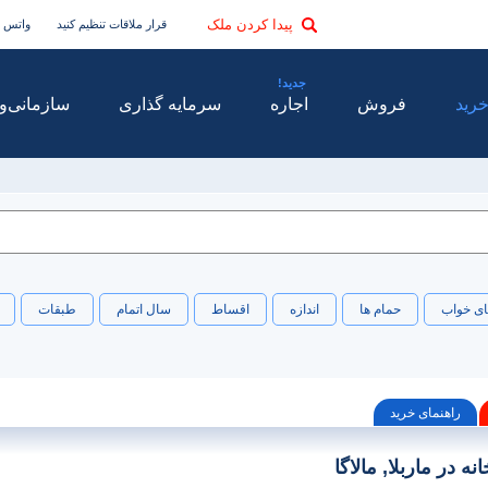
پیدا کردن ملک
قرار ملاقات تنظیم کنید
واتس 
رید
فروش
اجاره
سرمایه گذاری
سازمانی
و
ای خواب
حمام ها
اندازه
اقساط
سال اتمام
طبقات
راهنمای خرید
ه در ماربلا, مالاگا