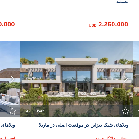
هستند.
0.000
2.250.000
USD
مشاهده جزئیات
با نمایندگی تماس بگیرید
AGP-00545
ویلاهای شیک دیزاین در موقعیت اصلی در ماربلا
ویلاهای 
اسپانیا - مالاگا - ماربلا
اسپانیا - ما