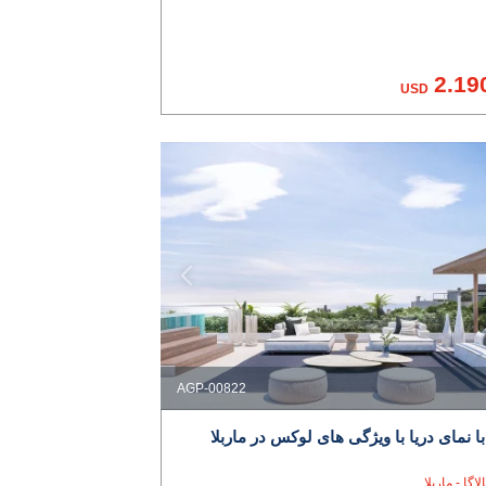
2.19
USD
AGP-00822
با نمای دریا با ویژگی های لوکس در ماربلا
لاگا - ماربلا