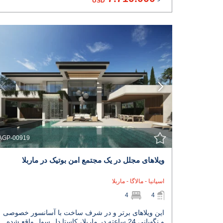
USD
مشاهده جزئیات
با نمایندگی تماس بگیرید
AGP-00919
ویلاهای مجلل در یک مجتمع امن بوتیک در ماربلا
اسپانیا - مالاگا - ماربلا
4
4
این ویلاهای برتر و در شرف ساخت با آسانسور خصوصی
و نگهبانی 24 ساعته در ماربلا، کاستا دل سول واقع شده