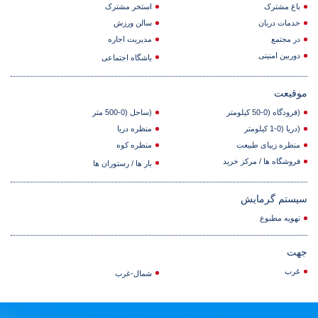
باغ مشترک
استخر مشترک
خدمات دربان
سالن ورزش
در مجتمع
مدیریت اجاره
دوربین امنیتی
باشگاه اجتماعی
موقیعت
(فرودگاه (0-50 کیلومتر
(ساحل (0-500 متر
(دریا (0-1 کیلومتر
منظره دریا
منظره زیبای طبیعت
منطره کوه
فروشگاه ها / مرکز خرید
بار ها / رستوران ها
سیستم گرمایش
تهویه مطبوع
جهت
غرب
شمال-غرب