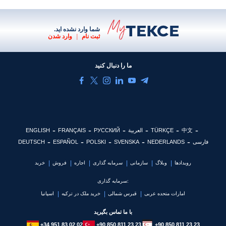
شما وارد نشده اید.
ثبت نام
|
وارد شدن
ما را دنبال کنید
中文
TÜRKÇE
العربية
РУССКИЙ
FRANÇAIS
ENGLISH
فارسی
NEDERLANDS
SVENSKA
POLSKI
ESPAÑOL
DEUTSCH
رویدادها
وبلاگ
سازمانی
سرمایه گذاری
اجاره
فروش
خرید
سرمایه گذاری:
امارات متحده عربی
قبرس شمالی
خرید ملک در ترکیه
اسپانیا
با ما تماس بگیرید
+34 951 83 02 02
+90 850 811 23 23
+90 850 811 23 23