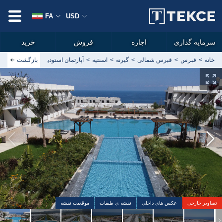
FA
USD
سرمایه گذاری
اجاره
فروش
خرید
خانه
قبرس
قبرس شمالی
گیرنه
اسنتپه
بازگشت
آپارتمان استودیویی مبله در پروژه ج
تصاویر خارجی
عکس های داخلی
نقشه ی طبقات
موقعیت نقشه