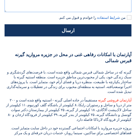
من
شرایط استفاده
را خواندم و قبول می کنم.
ارسال
آپارتمان با امکانات رفاهی غنی در محل در جزیره مروارید گیرنه
قبرس شمالی
گیرنه که در ساحل شمالی قبرس شمالی واقع شده است، با فرصت‌های گردشگری و
سبک زندگی خود، یکی از محبوب‌ترین مناطق جزیره است. منطقه اسنتپه گیرنه با
ساختار یکپارچه با طبیعت، منظره دریا و فضای آرام خود، متمایز است. با پروژه‌های
اخیراً توسعه‌یافته، اسنتپه به منطقه‌ای محبوب برای زندگی در تعطیلات و سرمایه‌گذاری
تبدیل شده است.
آپارتمان فروشی گیرنه
مستقیماً در جاده اصلی گیرنه - اسنتپه واقع شده است و ۲۰۰
متر از دریا و ساحل و رستوران رایکا، ۸ کیلومتر از باشگاه گلف کورنیوم، ۱۱ کیلومتر از
ساحل لاک‌پشت آلاگادی، ۱۸ کیلومتر از گیرنه، ۲۵ کیلومتر از بیمارستان دکتر سوات
گونسل و دانشگاه گیرنه، ۲۵ کیلومتر از بندر گیرنه، ۳۹ کیلومتر از فرودگاه ارجان و ۸۰
کیلومتر از فرودگاه لارناکا فاصله دارد.
پروژه جزیره مروارید با امکانات اجتماعی گسترده خود در داخل سایت متمایز است.
فضاهای اختصاصی برای ساکنین، سینما روباز، خدمات دربان حرفه‌ای و یک مرکز