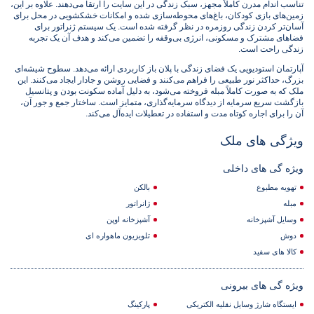
تناسب اندام مدرن کاملاً مجهز، سبک زندگی در این سایت را ارتقا می‌دهند. علاوه بر این،
زمین‌های بازی کودکان، باغ‌های محوطه‌سازی شده و امکانات خشکشویی در محل برای
آسان‌تر کردن زندگی روزمره در نظر گرفته شده است. یک سیستم ژنراتور برای
فضاهای مشترک و مسکونی، انرژی بی‌وقفه را تضمین می‌کند و هدف آن یک تجربه
زندگی راحت است.
آپارتمان استودیویی یک فضای زندگی با پلان باز کاربردی ارائه می‌دهد. سطوح شیشه‌ای
بزرگ، حداکثر نور طبیعی را فراهم می‌کنند و فضایی روشن و جادار ایجاد می‌کنند. این
ملک که به صورت کاملاً مبله فروخته می‌شود، به دلیل آماده سکونت بودن و پتانسیل
بازگشت سریع سرمایه از دیدگاه سرمایه‌گذاری، متمایز است. ساختار جمع و جور آن،
آن را برای اجاره کوتاه مدت و استفاده در تعطیلات ایده‌آل می‌کند.
ویژگی های ملک
ویژه گی های داخلی
تهویه مطبوع
بالکن
مبله
ژانراتور
وسایل آشپزخانه
آشپزخانه اوپن
دوش
تلویزیون ماهواره ای
کالا های سفید
ویژه گی های بیرونی
ایستگاه شارژ وسایل نقلیه الکتریکی
پارکینگ