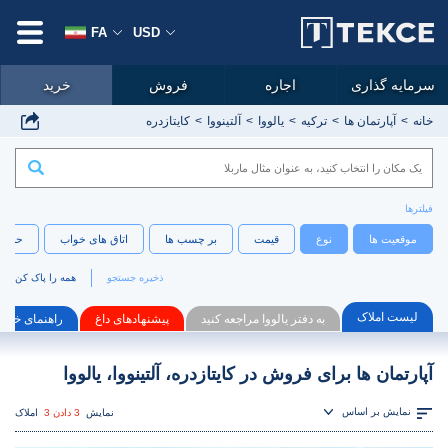
FA
USD
سرمایه گذاری
اجاره
فروش
خرید
خانه
آپارتمان ها
ترکیه
یالووا
آلتینووا
کایتازدره
فیلترها
موقعیت ها
نوع
قیمت
بر چسب ها
اتاق های خواب
حمام 
ذخیره جستجو
همه را پاک کن
لیست املاک
به دفتر یالووا مراجعه کنید
پیشنهادهای داغ
راهنمای خرید
آپارتمان ها برای فروش در کایتازدره، آلتینووا، یالووا
نمایش بر اساس
نمایش
3 دادن 3
املاک