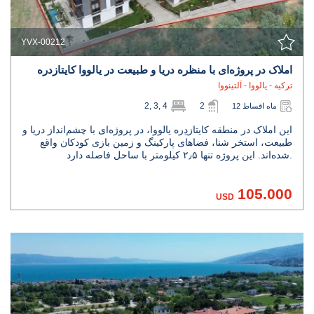
YVX-00212
املاک در پروژه‌ای با منظره دریا و طبیعت در یالووا کایتازدره
ترکیه - یالووا - آلتینووا
2, 3, 4
2
12 ماه اقساط
این املاک در منطقه کایتازدِره یالووا، در پروژه‌ای با چشم‌انداز دریا و
طبیعت، استخر شنا، فضاهای پارکینگ و زمین بازی کودکان واقع
شده‌اند. این پروژه تنها ۲٫۵ کیلومتر با ساحل فاصله دارد.
105.000
USD