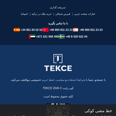
سرمایه گذاری:
امارات متحده عربی
قبرس شمالی
خرید ملک در ترکیه
اسپانیا
با ما تماس بگیرید
+34 951 83 02 02
+90 850 811 23 23
+90 850 811 23 23
+971 521 958 490
+46 8 420 022 44
با جستجو، شما با
شرایط استفاده
و
سیاست حفظ حریم
خصوصی موافقت می‌کنید.
کپی رایت © 2026 TEKCE
کلیه حقوق محفوظ است.
خط مشی کوکی