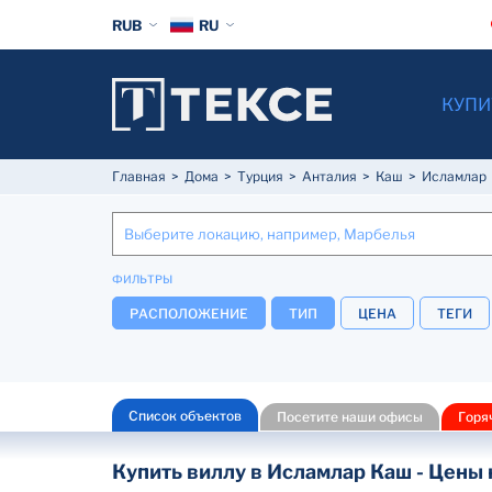
RUB
RU
КУПИ
Главная
Дома
Турция
Анталия
Каш
Исламлар
ФИЛЬТРЫ
РАСПОЛОЖЕНИЕ
ТИП
ЦЕНА
ТЕГИ
Список объектов
Посетите наши офисы
Горя
Купить виллу в Исламлар Каш - Цены 