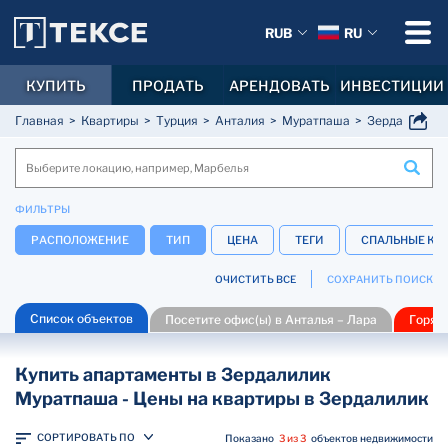
RUB
RU
КУПИТЬ
ПРОДАТЬ
АРЕНДОВАТЬ
ИНВЕСТИЦИИ
Главная
Квартиры
Турция
Анталия
Муратпаша
Зердалилик
ФИЛЬТРЫ
РАСПОЛОЖЕНИЕ
ТИП
ЦЕНА
ТЕГИ
СПАЛЬНЫЕ КО
ОЧИСТИТЬ ВСЕ
СОХРАНИТЬ ПОИСК
Список объектов
Посетите офис(ы) в Анталья – Лара
Горяч
Купить апартаменты в Зердалилик
Муратпаша - Цены на квартиры в Зердалилик
СОРТИРОВАТЬ ПО
Показано
3 из 3
объектов недвижимости