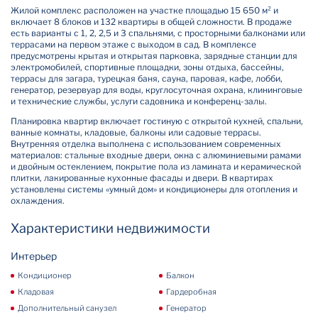
Жилой комплекс расположен на участке площадью 15 650 м² и
включает 8 блоков и 132 квартиры в общей сложности. В продаже
есть варианты с 1, 2, 2,5 и 3 спальнями, с просторными балконами или
террасами на первом этаже с выходом в сад. В комплексе
предусмотрены крытая и открытая парковка, зарядные станции для
электромобилей, спортивные площадки, зоны отдыха, бассейны,
террасы для загара, турецкая баня, сауна, паровая, кафе, лобби,
генератор, резервуар для воды, круглосуточная охрана, клининговые
и технические службы, услуги садовника и конференц-залы.
Планировка квартир включает гостиную с открытой кухней, спальни,
ванные комнаты, кладовые, балконы или садовые террасы.
Внутренняя отделка выполнена с использованием современных
материалов: стальные входные двери, окна с алюминиевыми рамами
и двойным остеклением, покрытие пола из ламината и керамической
плитки, лакированные кухонные фасады и двери. В квартирах
установлены системы «умный дом» и кондиционеры для отопления и
охлаждения.
Характеристики недвижимости
Интерьер
Кондиционер
Балкон
Кладовая
Гардеробная
Дополнительный санузел
Генератор