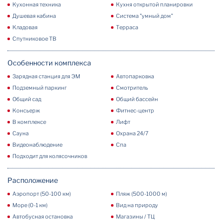
Кухонная техника
Кухня открытой планировки
Душевая кабина
Система "умный дом"
Кладовая
Терраса
Спутниковое ТВ
Особенности комплекса
Зарядная станция для ЭМ
Автопарковка
Подземный паркинг
Смотритель
Общий сад
Общий бассейн
Консьерж
Фитнес-центр
В комплексе
Лифт
Сауна
Охрана 24/7
Видеонаблюдение
Спа
Подходит для колясочников
Расположение
Аэропорт (50-100 км)
Пляж (500-1000 м)
Море (0-1 км)
Вид на природу
Автобусная остановка
Магазины / ТЦ