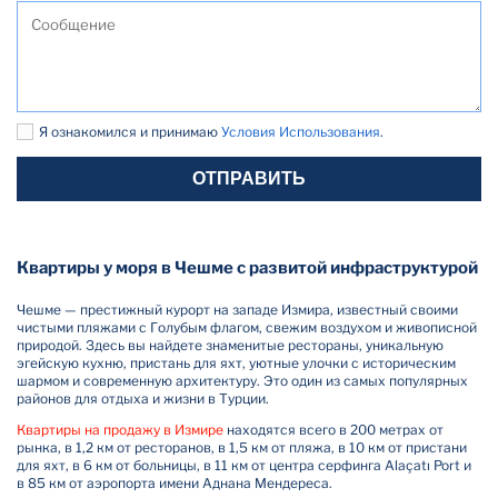
Я ознакомился и принимаю
Условия Использования
.
ОТПРАВИТЬ
Квартиры у моря в Чешме с развитой инфраструктурой
Чешме — престижный курорт на западе Измира, известный своими
чистыми пляжами с Голубым флагом, свежим воздухом и живописной
природой. Здесь вы найдете знаменитые рестораны, уникальную
эгейскую кухню, пристань для яхт, уютные улочки с историческим
шармом и современную архитектуру. Это один из самых популярных
районов для отдыха и жизни в Турции.
Квартиры на продажу в Измире
находятся всего в 200 метрах от
рынка, в 1,2 км от ресторанов, в 1,5 км от пляжа, в 10 км от пристани
для яхт, в 6 км от больницы, в 11 км от центра серфинга Alaçatı Port и
в 85 км от аэропорта имени Аднана Мендереса.