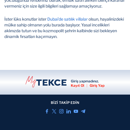
yolculuğunda rehberiniz olarak, emlak satın alırken bilinçli kararlar
vermeniz için size ilgili bilgileri sağlamayı amaçlıyoruz.
İster lüks konutlar ister
Dubai'de satılık villalar
olsun, hayalinizdeki
mülke sahip olmanın yolu burada başlıyor. Yasal incelikleri
aklınızda tutun ve bu kozmopolit şehrin kalbinde sizi bekleyen
dinamik fırsatları kaçırmayın.
Giriş yapmadınız.
Kayıt Ol
|
Giriş Yap
BİZİ TAKİP EDİN