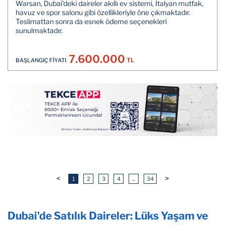
Warsan, Dubai’deki daireler akıllı ev sistemi, İtalyan mutfak,
havuz ve spor salonu gibi özellikleriyle öne çıkmaktadır.
Teslimattan sonra da esnek ödeme seçenekleri
sunulmaktadır.
7.600.000
TL
BAŞLANGIÇ FİYATI
<
>
1
2
3
4
...
34
Dubai'de Satılık Daireler: Lüks Yaşam ve