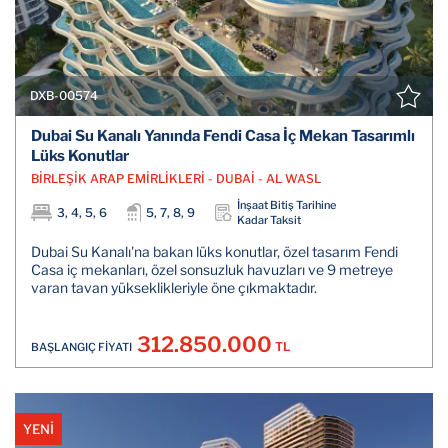
DXB-00574
Dubai Su Kanalı Yanında Fendi Casa İç Mekan Tasarımlı
Lüks Konutlar
BİRLEŞİK ARAP EMİRLİKLERİ - DUBAİ - AL WASL
İnşaat Bitiş Tarihine
3, 4, 5, 6
5, 7, 8, 9
Kadar Taksit
Dubai Su Kanalı'na bakan lüks konutlar, özel tasarım Fendi
Casa iç mekanları, özel sonsuzluk havuzları ve 9 metreye
varan tavan yükseklikleriyle öne çıkmaktadır.
312.850.000
TL
BAŞLANGIÇ FİYATI
YENİ