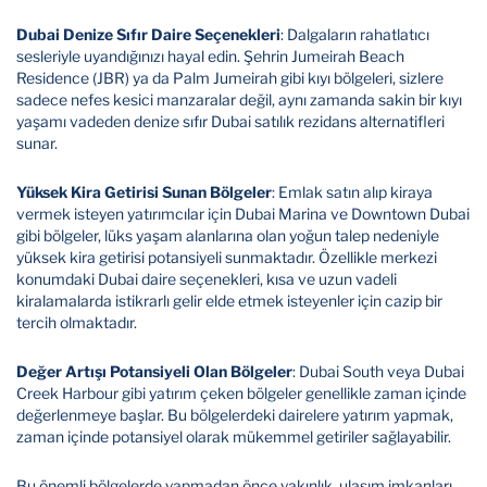
Dubai Denize Sıfır Daire Seçenekleri
: Dalgaların rahatlatıcı
sesleriyle uyandığınızı hayal edin. Şehrin Jumeirah Beach
Residence (JBR) ya da Palm Jumeirah gibi kıyı bölgeleri, sizlere
sadece nefes kesici manzaralar değil, aynı zamanda sakin bir kıyı
yaşamı vadeden denize sıfır Dubai satılık rezidans alternatifleri
sunar.
Yüksek Kira Getirisi Sunan Bölgeler
: Emlak satın alıp kiraya
vermek isteyen yatırımcılar için Dubai Marina ve Downtown Dubai
gibi bölgeler, lüks yaşam alanlarına olan yoğun talep nedeniyle
yüksek kira getirisi potansiyeli sunmaktadır. Özellikle merkezi
konumdaki Dubai daire seçenekleri, kısa ve uzun vadeli
kiralamalarda istikrarlı gelir elde etmek isteyenler için cazip bir
tercih olmaktadır.
Değer Artışı Potansiyeli Olan Bölgeler
: Dubai South veya Dubai
Creek Harbour gibi yatırım çeken bölgeler genellikle zaman içinde
değerlenmeye başlar. Bu bölgelerdeki dairelere yatırım yapmak,
zaman içinde potansiyel olarak mükemmel getiriler sağlayabilir.
Bu önemli bölgelerde yapmadan önce yakınlık, ulaşım imkanları