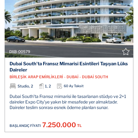
DXB-00579
Dubai South'ta Fransız Mimarisi Esintileri Taşıyan Lüks
Daireler
BİRLEŞİK ARAP EMİRLİKLERİ - DUBAİ - DUBAİ SOUTH
Studio, 2
1, 2
60 Ay Taksit
Dubai South’ta Fransız mimarisi ile tasarlanan stüdyo ve 2+1
daireler Expo City’ye yakın bir mesafede yer almaktadır.
Daireler teslim sonrası esnek ödeme planları sunar.
7.250.000
TL
BAŞLANGIÇ FİYATI