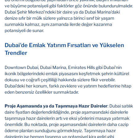
ve büyüme potansiyeli gibi faktörler göz önünde bulundurulmalıdır.
Dubai Şehir Merkezi'ndeki bir daire ya da Dubai Marina'daki
denize sıfır bir mülk sizlere yalnızca birinci sınıf bir yaşam
sunmakla kalmaz, aynı zamanda ilerde değer kazanma
potansiyeli de sunar.
Dubai'de Emlak Yatırım Fırsatları ve Yükselen
Trendler
Downtown Dubai, Dubai Marina, Emirates Hills gibi Dubai'nin
ikonik bölgelerindeki emlak piyasasını keşfetmek şehrin kültürel
dokusu ve coğrafi çeşitliliği hakkında sizlere fikir verebilir.
Dubai’deki her konum, farklı zevklere ve yatırım hedeflerine hitap
eden benzersiz özellikler sunmaktadır.
Proje Aşamasında ya da Taşınmaya Hazır Daireler
: Dubai satılık
daire fiyatları değerlendirildiğinde, proje aşamasındaki dairelerle
taşınmaya hazır dairelerin artı ve eksi yönlerini masaya yatırmak
önemlidir. Bu noktada, proje aşamasındaki dairelerin daha cazip
ödeme planları sunduğunu görmekteyiz. Taşınmaya hazır
dairelerin ise hemen taşınma ve potansiyel kira geliri gibi