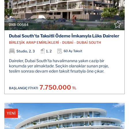
DXB-00584
Dubai South'ta Taksitli Ödeme İmkanıyla Lüks Daireler
BİRLEŞİK ARAP EMİRLİKLERİ - DUBAİ - DUBAİ SOUTH
Studio, 2, 3
1, 2
60 Ay Taksit
Daireler, Dubai South'ta havalimanına yakın cazip bir
konumda yer almaktadır. Seçkin olanaklar sunan proje,
teslim sonrası devam eden taksit fırsatıyla öne çıkar.
7.750.000
TL
BAŞLANGIÇ FİYATI
YENİ