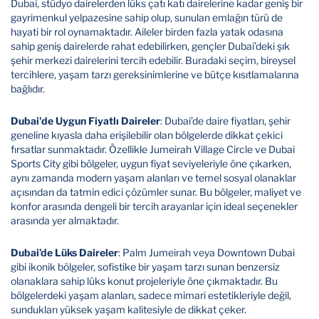
Dubai, stüdyo dairelerden lüks çatı katı dairelerine kadar geniş bir
gayrimenkul yelpazesine sahip olup, sunulan emlağın türü de
hayati bir rol oynamaktadır. Aileler birden fazla yatak odasına
sahip geniş dairelerde rahat edebilirken, gençler Dubai’deki şık
şehir merkezi dairelerini tercih edebilir. Buradaki seçim, bireysel
tercihlere, yaşam tarzı gereksinimlerine ve bütçe kısıtlamalarına
bağlıdır.
Dubai'de Uygun Fiyatlı Daireler
: Dubai’de daire fiyatları, şehir
geneline kıyasla daha erişilebilir olan bölgelerde dikkat çekici
fırsatlar sunmaktadır. Özellikle Jumeirah Village Circle ve Dubai
Sports City gibi bölgeler, uygun fiyat seviyeleriyle öne çıkarken,
aynı zamanda modern yaşam alanları ve temel sosyal olanaklar
açısından da tatmin edici çözümler sunar. Bu bölgeler, maliyet ve
konfor arasında dengeli bir tercih arayanlar için ideal seçenekler
arasında yer almaktadır.
Dubai’de Lüks Daireler
: Palm Jumeirah veya Downtown Dubai
gibi ikonik bölgeler, sofistike bir yaşam tarzı sunan benzersiz
olanaklara sahip lüks konut projeleriyle öne çıkmaktadır. Bu
bölgelerdeki yaşam alanları, sadece mimari estetikleriyle değil,
sundukları yüksek yaşam kalitesiyle de dikkat çeker.