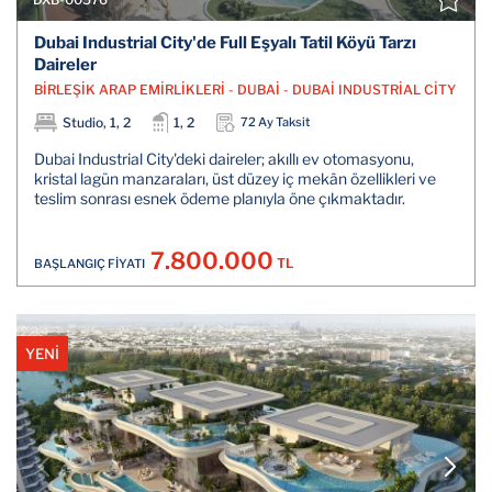
Dubai Industrial City'de Full Eşyalı Tatil Köyü Tarzı
Daireler
BİRLEŞİK ARAP EMİRLİKLERİ - DUBAİ - DUBAİ INDUSTRİAL CİTY
Studio, 1, 2
1, 2
72 Ay Taksit
Dubai Industrial City'deki daireler; akıllı ev otomasyonu,
kristal lagün manzaraları, üst düzey iç mekân özellikleri ve
teslim sonrası esnek ödeme planıyla öne çıkmaktadır.
7.800.000
TL
BAŞLANGIÇ FİYATI
YENİ