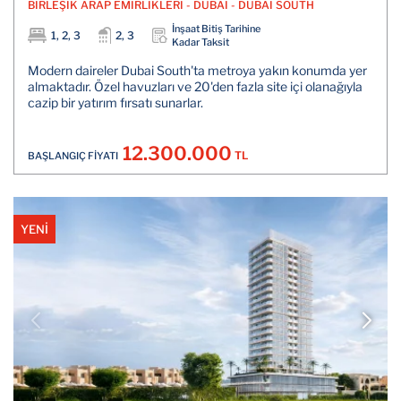
BİRLEŞİK ARAP EMİRLİKLERİ - DUBAİ - DUBAİ SOUTH
İnşaat Bitiş Tarihine
1, 2, 3
2, 3
Kadar Taksit
Modern daireler Dubai South'ta metroya yakın konumda yer
almaktadır. Özel havuzları ve 20'den fazla site içi olanağıyla
cazip bir yatırım fırsatı sunarlar.
12.300.000
TL
BAŞLANGIÇ FİYATI
YENİ