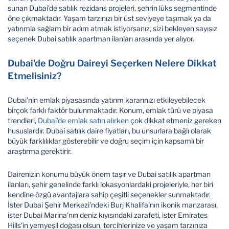
sunan Dubai’de satılık rezidans projeleri, şehrin lüks segmentinde
öne çıkmaktadır. Yaşam tarzınızı bir üst seviyeye taşımak ya da
yatırımla sağlam bir adım atmak istiyorsanız, sizi bekleyen sayısız
seçenek Dubai satılık apartman ilanları arasında yer alıyor.
Dubai'de Doğru Daireyi Seçerken Nelere Dikkat
Etmelisiniz?
Dubai'nin emlak piyasasında yatırım kararınızı etkileyebilecek
birçok farklı faktör bulunmaktadır. Konum, emlak türü ve piyasa
trendleri,
Dubai’de emlak satın alırken
çok dikkat etmeniz gereken
hususlardır. Dubai satılık daire fiyatları, bu unsurlara bağlı olarak
büyük farklılıklar gösterebilir ve doğru seçim için kapsamlı bir
araştırma gerektirir.
Dairenizin konumu büyük önem taşır ve Dubai satılık apartman
ilanları, şehir genelinde farklı lokasyonlardaki projeleriyle, her biri
kendine özgü avantajlara sahip çeşitli seçenekler sunmaktadır.
İster Dubai Şehir Merkezi'ndeki Burj Khalifa'nın ikonik manzarası,
ister Dubai Marina'nın deniz kıyısındaki zarafeti, ister Emirates
Hills'in yemyeşil doğası olsun, tercihlerinize ve yaşam tarzınıza