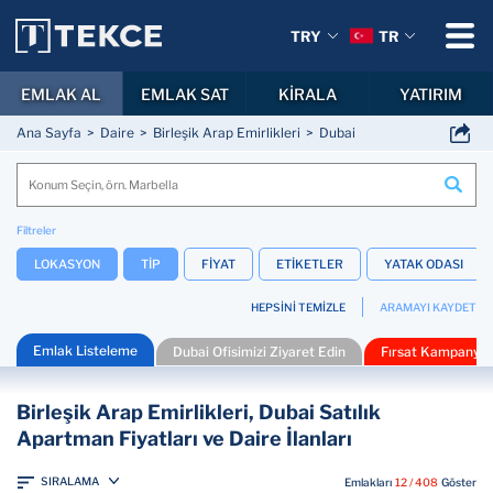
TRY
TR
EMLAK AL
EMLAK SAT
KİRALA
YATIRIM
Ana Sayfa
Daire
Birleşik Arap Emirlikleri
Dubai
Filtreler
LOKASYON
TİP
FİYAT
ETİKETLER
YATAK ODASI
HEPSİNİ TEMİZLE
ARAMAYI KAYDET
Emlak Listeleme
Dubai Ofisimizi Ziyaret Edin
Fırsat Kampanyal
Birleşik Arap Emirlikleri, Dubai Satılık
Apartman Fiyatları ve Daire İlanları
SIRALAMA
Emlakları
12 / 408
Göster