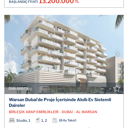
13.200.000
TL
BAŞLANGIÇ FİYATI
DXB-00573
Warsan Dubai’de Proje İçerisinde Akıllı Ev Sistemli
Daireler
BİRLEŞİK ARAP EMİRLİKLERİ - DUBAİ - AL WARSAN
Studio, 1
1, 2
18 Ay Taksit