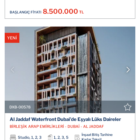
8.500.000
TL
BAŞLANGIÇ FİYATI
YENİ
DXB-00578
Al Jaddaf Waterfront Dubai’de Eşyalı Lüks Daireler
BİRLEŞİK ARAP EMİRLİKLERİ - DUBAİ - AL JADDAF
İnşaat Bitiş Tarihine
Studio, 1, 2, 3
1, 2, 3, 5
Kadar Taksit