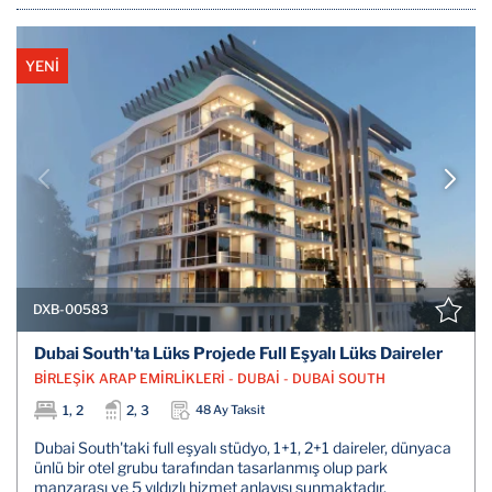
YENİ
DXB-00583
Dubai South'ta Lüks Projede Full Eşyalı Lüks Daireler
BİRLEŞİK ARAP EMİRLİKLERİ - DUBAİ - DUBAİ SOUTH
1, 2
2, 3
48 Ay Taksit
Dubai South'taki full eşyalı stüdyo, 1+1, 2+1 daireler, dünyaca
ünlü bir otel grubu tarafından tasarlanmış olup park
manzarası ve 5 yıldızlı hizmet anlayışı sunmaktadır.