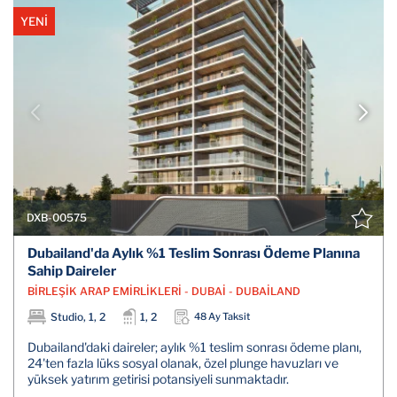
YENİ
DXB-00575
Dubailand'da Aylık %1 Teslim Sonrası Ödeme Planına
Sahip Daireler
BİRLEŞİK ARAP EMİRLİKLERİ - DUBAİ - DUBAİLAND
Studio, 1, 2
1, 2
48 Ay Taksit
Dubailand'daki daireler; aylık %1 teslim sonrası ödeme planı,
24'ten fazla lüks sosyal olanak, özel plunge havuzları ve
yüksek yatırım getirisi potansiyeli sunmaktadır.