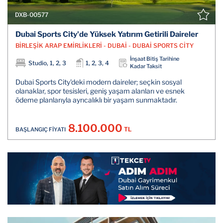
DXB-00577
Dubai Sports City'de Yüksek Yatırım Getirili Daireler
BİRLEŞİK ARAP EMİRLİKLERİ - DUBAİ - DUBAİ SPORTS CİTY
İnşaat Bitiş Tarihine
Studio, 1, 2, 3
1, 2, 3, 4
Kadar Taksit
Dubai Sports City'deki modern daireler; seçkin sosyal
olanaklar, spor tesisleri, geniş yaşam alanları ve esnek
ödeme planlarıyla ayrıcalıklı bir yaşam sunmaktadır.
8.100.000
TL
BAŞLANGIÇ FİYATI