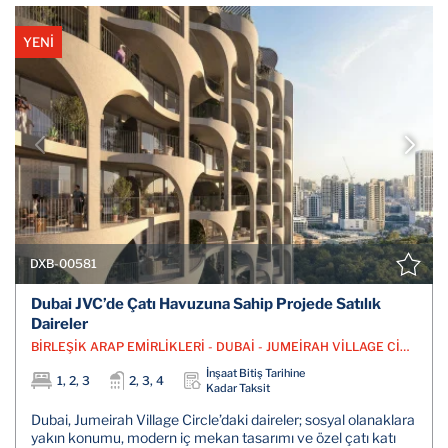
YENİ
DXB-00581
Dubai JVC’de Çatı Havuzuna Sahip Projede Satılık
Daireler
BİRLEŞİK ARAP EMİRLİKLERİ - DUBAİ - JUMEİRAH VİLLAGE CİRCLE
İnşaat Bitiş Tarihine
1, 2, 3
2, 3, 4
Kadar Taksit
Dubai, Jumeirah Village Circle’daki daireler; sosyal olanaklara
yakın konumu, modern iç mekan tasarımı ve özel çatı katı