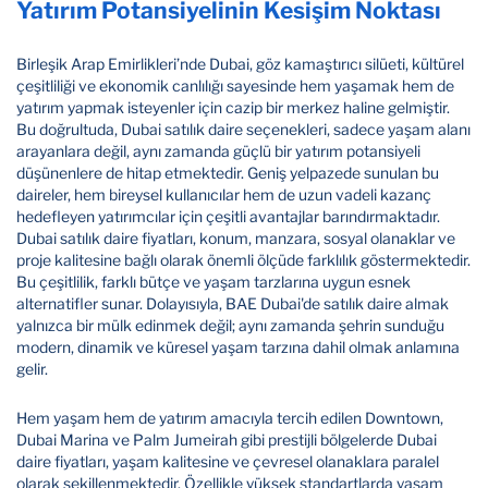
Yatırım Potansiyelinin Kesişim Noktası
Birleşik Arap Emirlikleri’nde Dubai, göz kamaştırıcı silüeti, kültürel
çeşitliliği ve ekonomik canlılığı sayesinde hem yaşamak hem de
yatırım yapmak isteyenler için cazip bir merkez haline gelmiştir.
Bu doğrultuda, Dubai satılık daire seçenekleri, sadece yaşam alanı
arayanlara değil, aynı zamanda güçlü bir yatırım potansiyeli
düşünenlere de hitap etmektedir. Geniş yelpazede sunulan bu
daireler, hem bireysel kullanıcılar hem de uzun vadeli kazanç
hedefleyen yatırımcılar için çeşitli avantajlar barındırmaktadır.
Dubai satılık daire fiyatları, konum, manzara, sosyal olanaklar ve
proje kalitesine bağlı olarak önemli ölçüde farklılık göstermektedir.
Bu çeşitlilik, farklı bütçe ve yaşam tarzlarına uygun esnek
alternatifler sunar. Dolayısıyla, BAE Dubai'de satılık daire almak
yalnızca bir mülk edinmek değil; aynı zamanda şehrin sunduğu
modern, dinamik ve küresel yaşam tarzına dahil olmak anlamına
gelir.
Hem yaşam hem de yatırım amacıyla tercih edilen Downtown,
Dubai Marina ve Palm Jumeirah gibi prestijli bölgelerde Dubai
daire fiyatları, yaşam kalitesine ve çevresel olanaklara paralel
olarak şekillenmektedir. Özellikle yüksek standartlarda yaşam