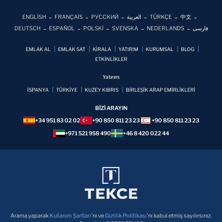
ENGLİSH
FRANÇAİS
РУССКИЙ
العربية
TÜRKÇE
中文
DEUTSCH
ESPAÑOL
POLSKİ
SVENSKA
NEDERLANDS
فارسی
EMLAK AL
EMLAK SAT
KİRALA
YATIRIM
KURUMSAL
BLOG
ETKİNLİKLER
Yatırım:
İSPANYA
TÜRKİYE
KUZEY KIBRIS
BİRLEŞİK ARAP EMİRLİKLERİ
BİZİ ARAYIN
+34 951 83 02 02
+90 850 811 23 23
+90 850 811 23 23
+971 521 958 490
+46 8 420 022 44
Arama yaparak
Kullanım Şartları
'nı ve
Gizlilik Politikası
'nı kabul etmiş sayılırsınız.