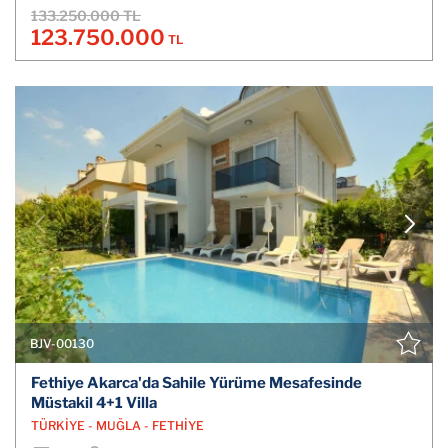
133.250.000 TL
123.750.000
TL
BJV-00130
Fethiye Akarca'da Sahile Yürüme Mesafesinde
Müstakil 4+1 Villa
TÜRKİYE - MUĞLA - FETHİYE