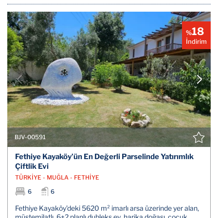
18
%
İndirim
BJV-00591
Fethiye Kayaköy’ün En Değerli Parselinde Yatırımlık
Çiftlik Evi
TÜRKİYE - MUĞLA - FETHİYE
6
6
Fethiye Kayaköy’deki 5620 m² imarlı arsa üzerinde yer alan,
müştemilatlı, 6+2 planlı dubleks ev, harika doğası, çocuk