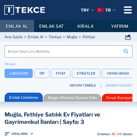
TRY
TR
EMLAK AL
EMLAK SAT
KİRALA
YATIRIM
Ana Sayfa
Emlak Al
Türkiye
Muğla
Fethiye
Filtreler
LOKASYON
TİP
FİYAT
ETİKETLER
YATAK ODASI
HEPSİNİ TEMİZLE
ARAMAYI KAYDET
Emlak Listeleme
Muğla Ofisimizi Ziyaret Edin
Fırsat Kampanyal
Muğla, Fethiye Satılık Ev Fiyatları ve
Gayrimenkul İlanları | Sayfa: 3
SIRALAMA
Emlakları
36 / 49
Göster