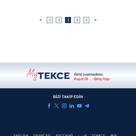
<
>
1
2
3
4
5
Giriş yapmadınız.
Kayıt Ol
|
Giriş Yap
BİZİ TAKİP EDİN
ENGLİSH
FRANÇAİS
РУССКИЙ
العربية
TÜRKÇE
中文