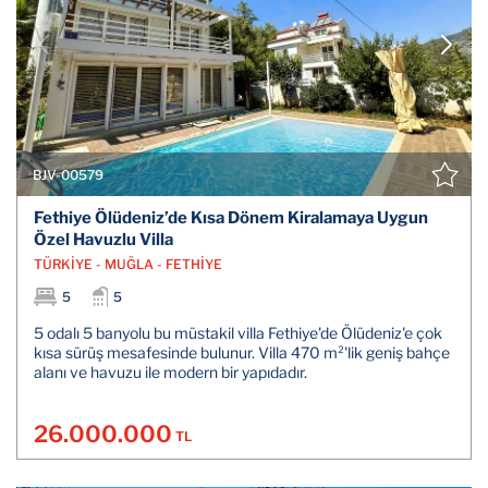
BJV-00579
Fethiye Ölüdeniz’de Kısa Dönem Kiralamaya Uygun
Özel Havuzlu Villa
TÜRKİYE - MUĞLA - FETHİYE
5
5
5 odalı 5 banyolu bu müstakil villa Fethiye'de Ölüdeniz'e çok
kısa sürüş mesafesinde bulunur. Villa 470 m²'lik geniş bahçe
alanı ve havuzu ile modern bir yapıdadır.
26.000.000
TL