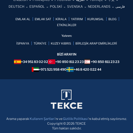
DEUTSCH
ESPAÑOL
POLSKİ
SVENSKA
NEDERLANDS
فارسی
EMLAK AL
EMLAK SAT
KİRALA
YATIRIM
KURUMSAL
BLOG
ETKİNLİKLER
Yatırım:
İSPANYA
TÜRKİYE
KUZEY KIBRIS
BİRLEŞİK ARAP EMİRLİKLERİ
BİZİ ARAYIN
+34 951 83 02 02
+90 850 811 23 23
+90 850 811 23 23
+971 521 958 490
+46 8 420 022 44
Arama yaparak
Kullanım Şartları
'nı ve
Gizlilik Politikası
'nı kabul etmiş sayılırsınız.
Copyright © 2026 TEKCE
Tüm hakları saklıdır.