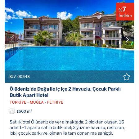
7
%
İndirim
BJV-00548
Ölüdeniz'de Doğa ile iç içe 2 Havuzlu, Çocuk Parklı
Butik Apart Hotel
TÜRKİYE - MUĞLA - FETHİYE
1600 m²
Satılık otel Ölüdeniz'de yer almaktadır. 2 bloktan oluşan, 16
adet 1+1 aparta sahip butik otel; 2 yüzme havuzu, restoran,
lobi, çocuk parkı ve lojman ile tam donanıma sahiptir.