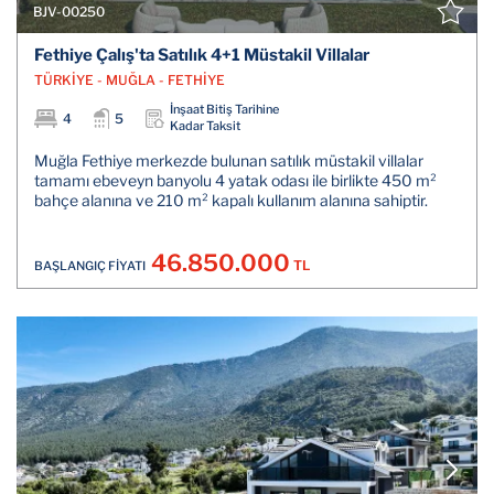
BJV-00250
Fethiye Çalış'ta Satılık 4+1 Müstakil Villalar
TÜRKİYE - MUĞLA - FETHİYE
İnşaat Bitiş Tarihine
4
5
Kadar Taksit
Muğla Fethiye merkezde bulunan satılık müstakil villalar
tamamı ebeveyn banyolu 4 yatak odası ile birlikte 450 m²
bahçe alanına ve 210 m² kapalı kullanım alanına sahiptir.
46.850.000
TL
BAŞLANGIÇ FİYATI