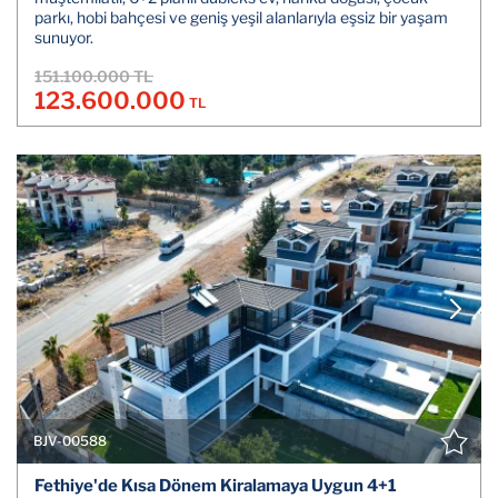
parkı, hobi bahçesi ve geniş yeşil alanlarıyla eşsiz bir yaşam
sunuyor.
151.100.000 TL
123.600.000
TL
BJV-00588
Fethiye'de Kısa Dönem Kiralamaya Uygun 4+1