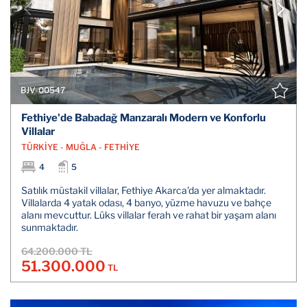
BJV-00547
Fethiye'de Babadağ Manzaralı Modern ve Konforlu
Villalar
TÜRKİYE - MUĞLA - FETHİYE
4
5
Satılık müstakil villalar, Fethiye Akarca'da yer almaktadır.
Villalarda 4 yatak odası, 4 banyo, yüzme havuzu ve bahçe
alanı mevcuttur. Lüks villalar ferah ve rahat bir yaşam alanı
sunmaktadır.
64.200.000 TL
51.300.000
TL