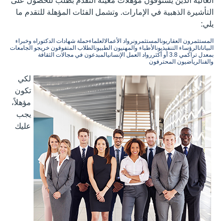
العالية الذين يستوفون مؤهلات معينة التقدم بطلب للحصول على
التأشيرة الذهبية في الإمارات. وتشمل الفئات المؤهلة للتقدم ما
يلي:
المستثمرون العقاريون
المستثمرون
رواد الأعمال
العلماء
حملة شهادات الدكتوراه وخبراء
البيانات
الرؤساء التنفيذيون
الأطباء والمهنيون الطبيون
الطلاب المتفوقون
خريجو الجامعات
بمعدل تراكمي 3.8 أو أكثر
رواد العمل الإنساني
المبدعون في مجالات الثقافة
والفن
الرياضيون المحترفون
لكي
تكون
مؤهلاً،
يجب
عليك