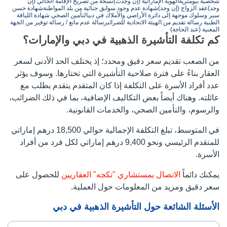
شخصية بيومترية
الهوية الإماراتية (إن وجدت)
نسخة من تصريح الإقامة الحالي (إن
وجد)
عقد الزواج (إن وجد)
شهادة عدم وجود سوابق جنائية من بلد المواطنة
شهادة حسن
سير وسلوك موجهة إلى دائرة الأراضي والأملاك في دبي
التأمين الصحي
شهادة اللياقة
الطبية
رسالة تقديم من الهيئة الاتحادية للضرائب
رسالة عدم مانع / رسالة توفير من الجهة
المعنية (عند الحاجة)
كم تكلفة التأشيرة الذهبية في دبي والإمارات؟
من الصعب تقديم سعر دقيق ومحدد؛ إذ يختلف الحد الأدنى لسعر
العقار بناءً على فترة صلاحية التأشيرة التي تختارها. وسوف يؤثر
عدد أفراد الأسرة على التكلفة إذا كان المتقدم يتقدم بطلب مع
عائلته. وهناك أيضاً بعض التكاليف الإضافية، بما في ذلك الضرائب،
والرسوم، والتأمين الصحي، والخدمات القانونية.
في المتوسط، تبلغ التكلفة الإجمالية حوالي 18,500 درهم إماراتي
للمتقدم الرئيسي ونحو 9,400 درهم إماراتي لكل فرد من أفراد
الأسرة.
يمكنك دائماً
الاتصال بمستشاري "تكجه" العقاريين
للحصول على
سعر دقيق ومزيد من المعلومات حول العملية.
الأسئلة الشائعة حول التأشيرة الذهبية في دبي