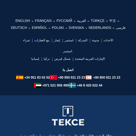
中文
TÜRKÇE
العربية
РУССКИЙ
FRANÇAIS
ENGLISH
فارسی
NEDERLANDS
SVENSKA
POLSKI
ESPAÑOL
DEUTSCH
الأحداث
مدونة
الشركة
استثمر
إيجار
بيع العقارات
شراء
استثمر:
الإمارات العربية المتحدة
شمال قبرص
تركيا
إسبانيا
اتصل بنا
+34 951 83 02 02
+90 850 811 23 23
+90 850 811 23 23
+971 521 958 490
+46 8 420 022 44
​من خلال البحث، فإنك توافق على
شروط الاستخدام
و
سياسة الخصوصية.
حقوق الطبع والنشر © 2026 TEKCE