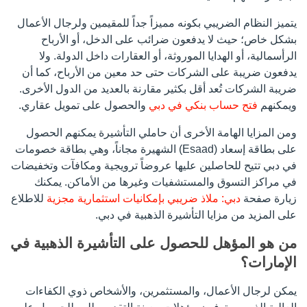
يتميز النظام الضريبي بكونه مميزاً جداً للمقيمين ولرجال الأعمال
بشكل خاص؛ حيث لا يدفعون ضرائب على الدخل، أو الأرباح
الرأسمالية، أو الهدايا الموروثة، أو العقارات داخل الدولة. ولا
يدفعون ضريبة على الشركات حتى حد معين من الأرباح، كما أن
ضريبة الشركات تُعد أقل بكثير مقارنة بالعديد من الدول الأخرى.
ويمكنهم
فتح حساب بنكي في دبي
والحصول على تمويل عقاري.
ومن المزايا الهامة الأخرى أن حاملي التأشيرة يمكنهم الحصول
على بطاقة إسعاد (Esaad) الشهيرة مجاناً، وهي بطاقة خصومات
في دبي تتيح للحاصلين عليها عروضاً ترويجية ومكافآت وتخفيضات
في مراكز التسوق والمستشفيات وغيرها من الأماكن. يمكنك
زيارة صفحة
دبي: ملاذ ضريبي بإمكانيات استثمارية مجزية
للاطلاع
على المزيد من مزايا التأشيرة الذهبية في دبي.
من هو المؤهل للحصول على التأشيرة الذهبية في
الإمارات؟
يمكن لرجال الأعمال، والمستثمرين، والأشخاص ذوي الكفاءات